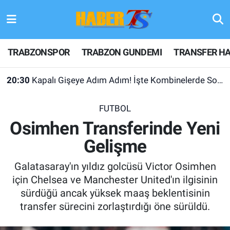
TRABZONSPOR
Hava Durumu
TRABZONSPOR
TRABZON GUNDEMI
TRANSFER HA
TRABZON GUNDEMI
Trafik Durumu
20:30
Kapalı Gişeye Adım Adım! İşte Kombinelerde Son Durum
GÜNDEM
Süper Lig Puan Durumu ve Fikstür
FUTBOL
TRANSFER HABERLERI
Tüm Manşetler
Osimhen Transferinde Yeni
Gelişme
KULİS MEYDANI
Son Dakika Haberleri
Galatasaray'ın yıldız golcüsü Victor Osimhen
1461 TRABZON
Haber Arşivi
için Chelsea ve Manchester United'ın ilgisinin
sürdüğü ancak yüksek maaş beklentisinin
FUTBOL
transfer sürecini zorlaştırdığı öne sürüldü.
ALT LIGLER