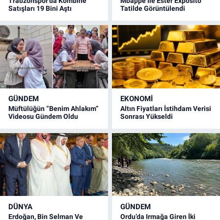
Trabzonspor’da Kombine
Mbappe İle Ester Exposito
Satışları 19 Bini Aştı
Tatilde Görüntülendi
GÜNDEM
EKONOMİ
Müftülüğün “Benim Ahlakım”
Altın Fiyatları İstihdam Verisi
Videosu Gündem Oldu
Sonrası Yükseldi
DÜNYA
GÜNDEM
Erdoğan, Bin Selman Ve
Ordu’da Irmağa Giren İki