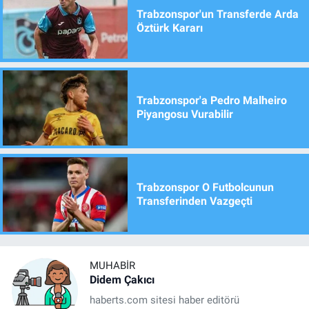
Trabzonspor'un Transferde Arda
Öztürk Kararı
Trabzonspor'a Pedro Malheiro
Piyangosu Vurabilir
Trabzonspor O Futbolcunun
Transferinden Vazgeçti
MUHABIR
Didem Çakıcı
haberts.com sitesi haber editörü