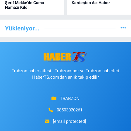
Şerif Mekke’de Cuma
Kardeşten Acı Haber
Namazı Kıldı
Yükleniyor...
Trabzon haber sitesi - Trabzonspor ve Trabzon haberleri
HaberTS.com'dan anlık takip edilir
TRABZON
08503020261
[email protected]