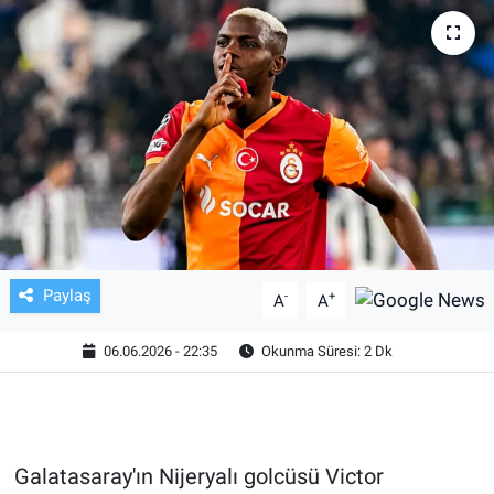
TV VE SİNEMA
BASKETBOL
SAĞLIK
GENEL
KÜLTÜR SANAT
Paylaş
-
+
A
A
ASAYİŞ
06.06.2026 - 22:35
Okunma Süresi: 2 Dk
EKONOMİ
EĞİTİM
Galatasaray'ın Nijeryalı golcüsü Victor
ÇEVRE