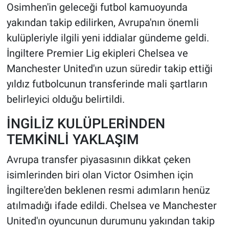
Osimhen'in geleceği futbol kamuoyunda
yakından takip edilirken, Avrupa'nın önemli
HABERDE İNSAN
kulüpleriyle ilgili yeni iddialar gündeme geldi.
POLİTİKA
İngiltere Premier Lig ekipleri Chelsea ve
Manchester United'ın uzun süredir takip ettiği
SPOR
yıldız futbolcunun transferinde mali şartların
belirleyici olduğu belirtildi.
MAGAZİN
İNGİLİZ KULÜPLERİNDEN
Bilim, Teknoloji
TEMKİNLİ YAKLAŞIM
Avrupa transfer piyasasının dikkat çeken
isimlerinden biri olan Victor Osimhen için
İngiltere'den beklenen resmi adımların henüz
atılmadığı ifade edildi. Chelsea ve Manchester
United'ın oyuncunun durumunu yakından takip