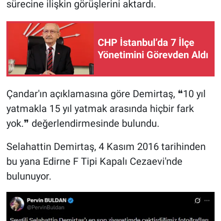
sürecine ilişkin görüşlerini aktardı.
CHP İstanbul’da 7 İlçe
Yönetimini Görevden Aldı
Çandar'ın açıklamasına göre Demirtaş, ❝10 yıl
yatmakla 15 yıl yatmak arasında hiçbir fark
yok.❞ değerlendirmesinde bulundu.
Selahattin Demirtaş, 4 Kasım 2016 tarihinden
bu yana Edirne F Tipi Kapalı Cezaevi'nde
bulunuyor.