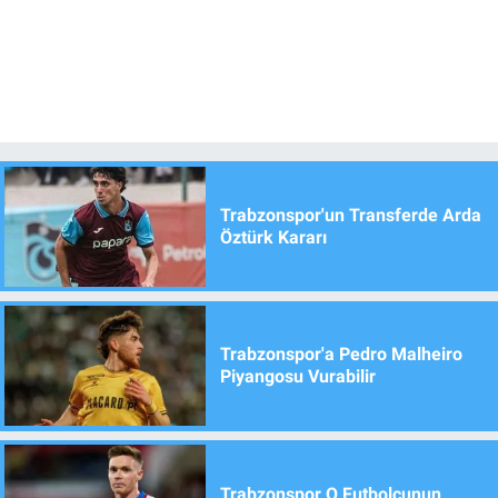
Trabzonspor'un Transferde Arda
Öztürk Kararı
Trabzonspor'a Pedro Malheiro
Piyangosu Vurabilir
Trabzonspor O Futbolcunun