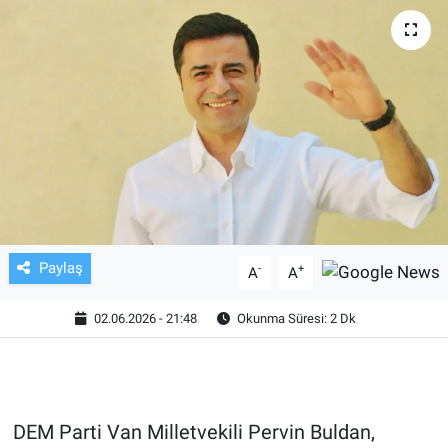
TV VE SİNEMA
BASKETBOL
SAĞLIK
GENEL
KÜLTÜR SANAT
Paylaş
-
+
A
A
ASAYİŞ
02.06.2026 - 21:48
Okunma Süresi: 2 Dk
EKONOMİ
EĞİTİM
DEM Parti Van Milletvekili Pervin Buldan,
ÇEVRE