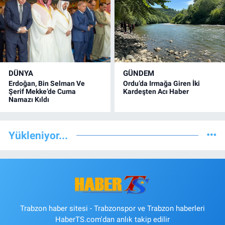
DÜNYA
GÜNDEM
Erdoğan, Bin Selman Ve
Ordu’da Irmağa Giren İki
Şerif Mekke’de Cuma
Kardeşten Acı Haber
Namazı Kıldı
Yükleniyor...
Trabzon haber sitesi - Trabzonspor ve Trabzon haberleri
HaberTS.com'dan anlık takip edilir