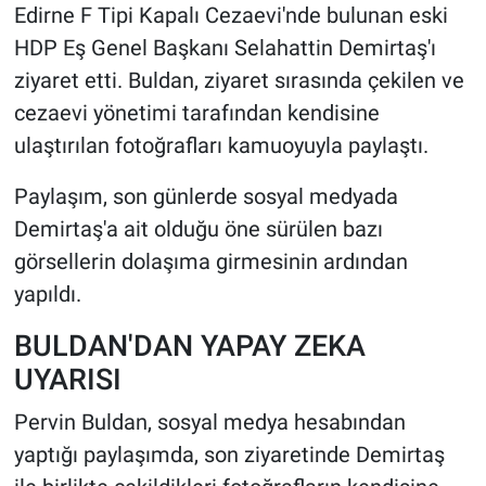
Edirne F Tipi Kapalı Cezaevi'nde bulunan eski
HDP Eş Genel Başkanı Selahattin Demirtaş'ı
HABERDE İNSAN
ziyaret etti. Buldan, ziyaret sırasında çekilen ve
POLİTİKA
cezaevi yönetimi tarafından kendisine
ulaştırılan fotoğrafları kamuoyuyla paylaştı.
SPOR
Paylaşım, son günlerde sosyal medyada
MAGAZİN
Demirtaş'a ait olduğu öne sürülen bazı
görsellerin dolaşıma girmesinin ardından
Bilim, Teknoloji
yapıldı.
BULDAN'DAN YAPAY ZEKA
UYARISI
Pervin Buldan, sosyal medya hesabından
yaptığı paylaşımda, son ziyaretinde Demirtaş