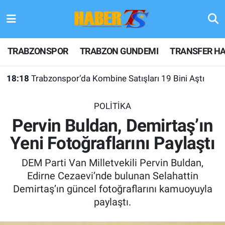
TRABZONSPOR
Hava Durumu
TRABZONSPOR
TRABZON GUNDEMI
TRANSFER HA
TRABZON GUNDEMI
Trafik Durumu
18:18
Trabzonspor’da Kombine Satışları 19 Bini Aştı
GÜNDEM
Süper Lig Puan Durumu ve Fikstür
POLİTİKA
TRANSFER HABERLERI
Tüm Manşetler
Pervin Buldan, Demirtaş’ın
Yeni Fotoğraflarını Paylaştı
KULİS MEYDANI
Son Dakika Haberleri
DEM Parti Van Milletvekili Pervin Buldan,
1461 TRABZON
Haber Arşivi
Edirne Cezaevi’nde bulunan Selahattin
Demirtaş’ın güncel fotoğraflarını kamuoyuyla
FUTBOL
paylaştı.
ALT LIGLER