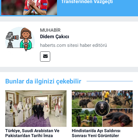
Transferinden Vazgeçti
MUHABIR
Didem Çakıcı
haberts.com sitesi haber editörü
Bunlar da ilginizi çekebilir
Türkiye, Suudi Arabistan Ve
Hindistan’da Ayı Saldırısı
Pakistan'dan Tarihi İmza
Sonrası Yeni Görüntüler