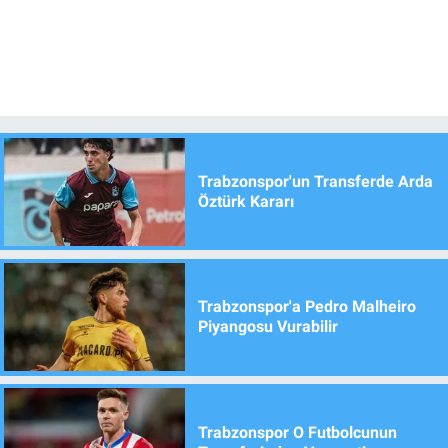
Trabzonspor'un Transferde Arda
Öztürk Kararı
Trabzonspor'a Pedro Malheiro
Piyangosu Vurabilir
Trabzonspor O Futbolcunun