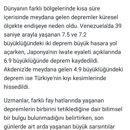
Dünyanın farklı bölgelerinde kısa süre
HABERDE İNSAN
içerisinde meydana gelen depremler küresel
ölçekte endişeye neden oldu. Venezuela'da 39
POLİTİKA
saniye arayla yaşanan 7.5 ve 7.2
büyüklüğündeki iki deprem büyük hasara yol
SPOR
açarken, Japonya'nın Iwate eyaleti açıklarında
MAGAZİN
6.9 büyüklüğünde deprem kaydedildi.
Akdeniz'de meydana gelen 4.9 büyüklüğündeki
Bilim, Teknoloji
deprem ise Türkiye'nin kıyı kesimlerinde
hissedildi.
Uzmanlar, farklı fay hatlarında yaşanan
depremlerin birbirini tetiklediğine dair bilimsel
bir bulgu bulunmadığını belirtirken, son
günlerde art arda yaşanan büyük sarsıntılar