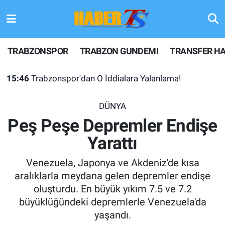
TRABZONSPOR
Hava Durumu
TRABZONSPOR
TRABZON GUNDEMI
TRANSFER HA
TRABZON GUNDEMI
Trafik Durumu
15:46
Trabzonspor'dan O İddialara Yalanlama!
GÜNDEM
Süper Lig Puan Durumu ve Fikstür
DÜNYA
TRANSFER HABERLERI
Tüm Manşetler
Peş Peşe Depremler Endişe
Yarattı
KULİS MEYDANI
Son Dakika Haberleri
Venezuela, Japonya ve Akdeniz'de kısa
1461 TRABZON
Haber Arşivi
aralıklarla meydana gelen depremler endişe
oluşturdu. En büyük yıkım 7.5 ve 7.2
FUTBOL
büyüklüğündeki depremlerle Venezuela'da
yaşandı.
ALT LIGLER