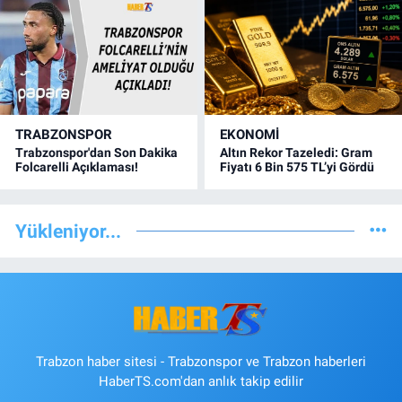
TRABZONSPOR
EKONOMİ
Trabzonspor'dan Son Dakika
Altın Rekor Tazeledi: Gram
Folcarelli Açıklaması!
Fiyatı 6 Bin 575 TL’yi Gördü
Yükleniyor...
Trabzon haber sitesi - Trabzonspor ve Trabzon haberleri
HaberTS.com'dan anlık takip edilir