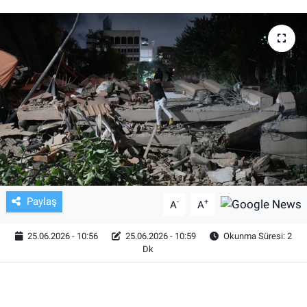
TV VE SİNEMA
BASKETBOL
SAĞLIK
GENEL
KÜLTÜR SANAT
ASAYİŞ
Paylaş
-
+
A
A
EKONOMİ
25.06.2026 - 10:56
25.06.2026 - 10:59
Okunma Süresi: 2
Dk
EĞİTİM
ÇEVRE