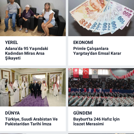
YEREL
EKONOMİ
Adana'da 95 Yaşındaki
Primle Çalışanlara
Kadından Miras Arsa
Yargıtay'dan Emsal Karar
Şikayeti
DÜNYA
GÜNDEM
Türkiye, Suudi Arabistan Ve
Bayburt'ta 246 Hafız İçin
Pakistan'dan Tarihi İmza
İcazet Merasimi