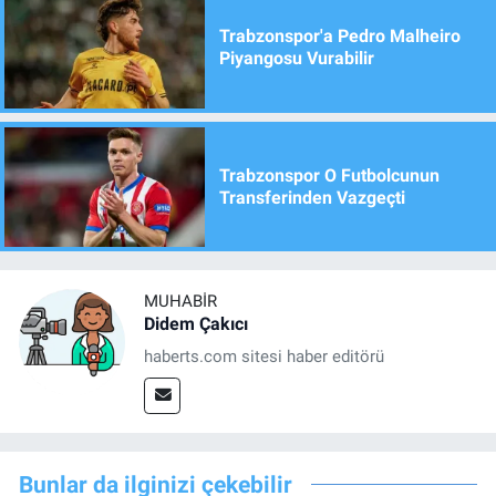
Trabzonspor'a Pedro Malheiro
Piyangosu Vurabilir
Trabzonspor O Futbolcunun
Transferinden Vazgeçti
MUHABIR
Didem Çakıcı
haberts.com sitesi haber editörü
Bunlar da ilginizi çekebilir