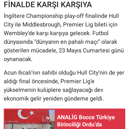
FİNALDE KARŞI KARŞIYA
HABERDE İNSAN
İngiltere Championship play-off finalinde Hull
City ile Middlesbrough, Premier Lig bileti için
POLİTİKA
Wembley’de karşı karşıya gelecek. Futbol
dünyasında “dünyanın en pahalı maçı” olarak
SPOR
gösterilen mücadele, 23 Mayıs Cumartesi günü
MAGAZİN
oynanacak.
Acun Ilıcalı’nın sahibi olduğu Hull City’nin de yer
Bilim, Teknoloji
aldığı final öncesinde, Premier Lig’e
yükselmenin kulüplere sağlayacağı dev
ekonomik gelir yeniden gündeme geldi.
ANALİG Bocce Türkiye
Birinciliği Ordu’da