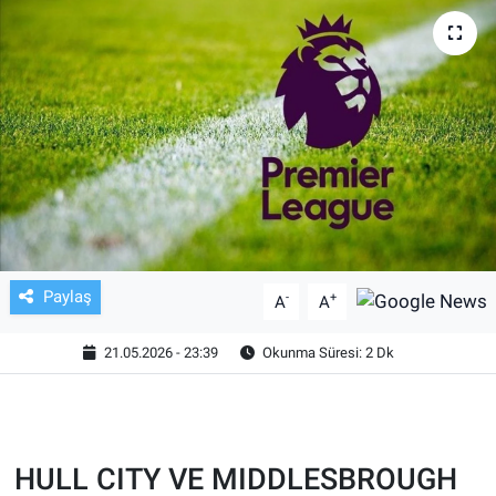
TV VE SİNEMA
BASKETBOL
SAĞLIK
GENEL
KÜLTÜR SANAT
Paylaş
-
+
A
A
ASAYİŞ
21.05.2026 - 23:39
Okunma Süresi: 2 Dk
EKONOMİ
EĞİTİM
HULL CITY VE MIDDLESBROUGH
ÇEVRE