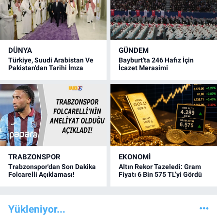
DÜNYA
GÜNDEM
Türkiye, Suudi Arabistan Ve
Bayburt'ta 246 Hafız İçin
Pakistan'dan Tarihi İmza
İcazet Merasimi
TRABZONSPOR
EKONOMİ
Trabzonspor'dan Son Dakika
Altın Rekor Tazeledi: Gram
Folcarelli Açıklaması!
Fiyatı 6 Bin 575 TL’yi Gördü
Yükleniyor...