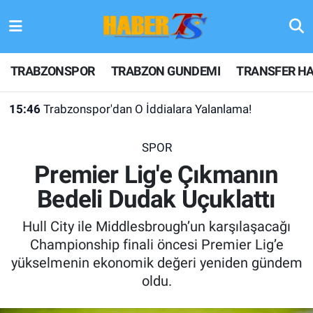
TRABZONSPOR
Hava Durumu
TRABZONSPOR
TRABZON GUNDEMI
TRANSFER HA
TRABZON GUNDEMI
Trafik Durumu
15:46
Trabzonspor'dan O İddialara Yalanlama!
GÜNDEM
Süper Lig Puan Durumu ve Fikstür
SPOR
TRANSFER HABERLERI
Tüm Manşetler
Premier Lig'e Çıkmanın
Bedeli Dudak Uçuklattı
KULİS MEYDANI
Son Dakika Haberleri
Hull City ile Middlesbrough’un karşılaşacağı
1461 TRABZON
Haber Arşivi
Championship finali öncesi Premier Lig’e
yükselmenin ekonomik değeri yeniden gündem
FUTBOL
oldu.
ALT LIGLER