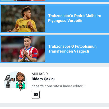
Trabzonspor'a Pedro Malheiro
Piyangosu Vurabilir
Trabzonspor O Futbolcunun
Transferinden Vazgeçti
MUHABIR
Didem Çakıcı
haberts.com sitesi haber editörü