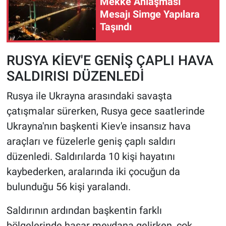
Mekke Anlaşması
Mesajı Simge Yapılara
HABERDE İNSAN
Taşındı
POLİTİKA
RUSYA KİEV'E GENİŞ ÇAPLI HAVA
SALDIRISI DÜZENLEDİ
SPOR
Rusya ile Ukrayna arasındaki savaşta
MAGAZİN
çatışmalar sürerken, Rusya gece saatlerinde
Ukrayna'nın başkenti Kiev'e insansız hava
Bilim, Teknoloji
araçları ve füzelerle geniş çaplı saldırı
düzenledi. Saldırılarda 10 kişi hayatını
kaybederken, aralarında iki çocuğun da
bulunduğu 56 kişi yaralandı.
Saldırının ardından başkentin farklı
bölgelerinde hasar meydana gelirken, çok