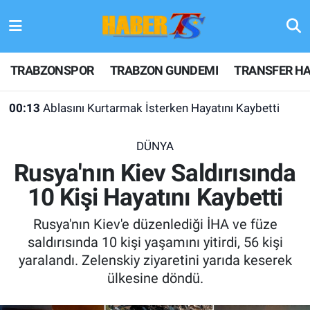
TRABZONSPOR
Hava Durumu
TRABZONSPOR
TRABZON GUNDEMI
TRANSFER HA
TRABZON GUNDEMI
Trafik Durumu
00:13
Ablasını Kurtarmak İsterken Hayatını Kaybetti
GÜNDEM
Süper Lig Puan Durumu ve Fikstür
DÜNYA
TRANSFER HABERLERI
Tüm Manşetler
Rusya'nın Kiev Saldırısında
10 Kişi Hayatını Kaybetti
KULİS MEYDANI
Son Dakika Haberleri
Rusya'nın Kiev'e düzenlediği İHA ve füze
1461 TRABZON
Haber Arşivi
saldırısında 10 kişi yaşamını yitirdi, 56 kişi
yaralandı. Zelenskiy ziyaretini yarıda keserek
FUTBOL
ülkesine döndü.
ALT LIGLER