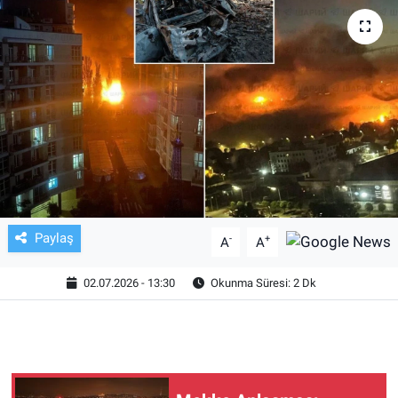
TV VE SİNEMA
BASKETBOL
SAĞLIK
GENEL
KÜLTÜR SANAT
Paylaş
-
+
A
A
ASAYİŞ
02.07.2026 - 13:30
Okunma Süresi: 2 Dk
EKONOMİ
EĞİTİM
ÇEVRE