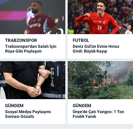
TRABZONSPOR
FUTBOL
Trabzonspor'dan Salah İçin
Deniz Gül'ün Evine Hırsız
Rüya Gibi Paylaşım
Girdi: Büyük Kayıp
GÜNDEM
GÜNDEM
Sosyal Medya Paylaşımı
Ünye'de Çatı Yangını: 1 Ton
Sonrası Gözaltı
Fındık Yandı