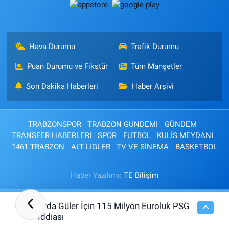
Hava Durumu
Trafik Durumu
Puan Durumu ve Fikstür
Tüm Manşetler
Son Dakika Haberleri
Haber Arşivi
TRABZONSPOR
TRABZON GUNDEMI
GÜNDEM
TRANSFER HABERLERI
SPOR
FUTBOL
KULİS MEYDANI
1461 TRABZON
ALT LIGLER
TV VE SİNEMA
BASKETBOL
Haber Yazılımı:
TE Bilişim
Arda Güler İçin 115 Milyon Euroluk PSG
00:15
İddiası