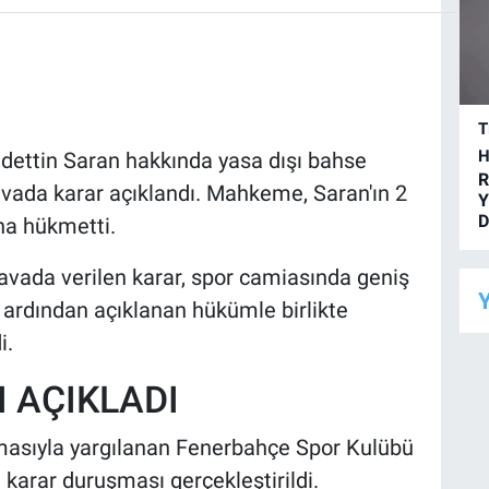
T
H
ettin Saran hakkında yasa dışı bahse
R
vada karar açıklandı. Mahkeme, Saran'ın 2
Y
D
ına hükmetti.
vada verilen karar, spor camiasında geniş
Y
 ardından açıklanan hükümle birlikte
i.
 AÇIKLADI
masıyla yargılanan Fenerbahçe Spor Kulübü
karar duruşması gerçekleştirildi.