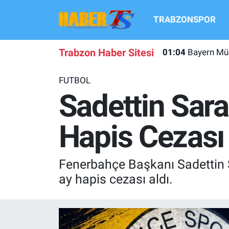
TRABZONSPOR
TRABZONSPOR
Hava Durumu
Trabzon Haber Sitesi
01:04
Bayern Mün
TRABZON GUNDEMI
Trafik Durumu
FUTBOL
GÜNDEM
Süper Lig Puan Durumu ve Fikstür
Sadettin Sara
TRANSFER HABERLERI
Tüm Manşetler
Hapis Cezası
KULİS MEYDANI
Son Dakika Haberleri
Fenerbahçe Başkanı Sadettin S
1461 TRABZON
Haber Arşivi
ay hapis cezası aldı.
FUTBOL
ALT LIGLER