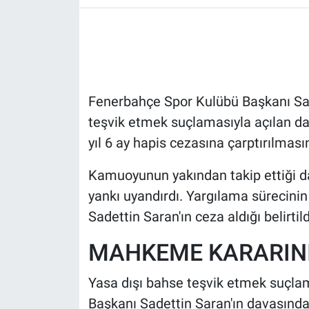
HABERDE İNSAN
POLİTİKA
Fenerbahçe Spor Kulübü Başkanı Sad
SPOR
teşvik etmek suçlamasıyla açılan da
MAGAZİN
yıl 6 ay hapis cezasına çarptırılmas
Bilim, Teknoloji
Kamuoyunun yakından takip ettiği da
yankı uyandırdı. Yargılama sürecinin
Sadettin Saran'ın ceza aldığı belirtild
MAHKEME KARARINI
Yasa dışı bahse teşvik etmek suçla
Başkanı Sadettin Saran'ın davasında 