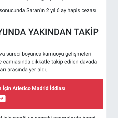
onucunda Saran'ın 2 yıl 6 ay hapis cezası
UNDA YAKINDAN TAKİP
ava süreci boyunca kamuoyu gelişmeleri
çe camiasında dikkatle takip edilen davada
rı arasında yer aldı.
 İçin Atletico Madrid İddiası
ıl işleyeceği ve sonraki aşamalarda hangi