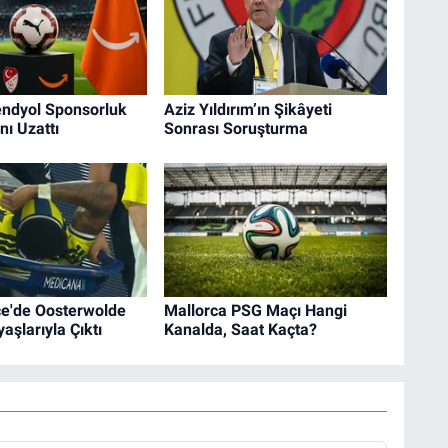
endyol Sponsorluk
Aziz Yıldırım’ın Şikâyeti
ı Uzattı
Sonrası Soruşturma
e'de Oosterwolde
Mallorca PSG Maçı Hangi
aşlarıyla Çıktı
Kanalda, Saat Kaçta?