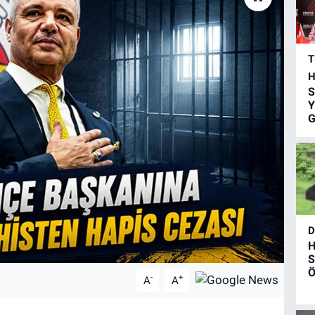
T
H
S
Y
G
D
H
S
Ö
-
+
A
A