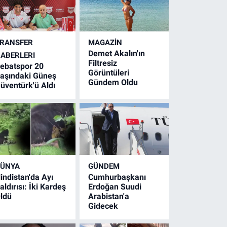
RANSFER
MAGAZİN
Demet Akalın'ın
ABERLERI
Filtresiz
ebatspor 20
Görüntüleri
aşındaki Güneş
Gündem Oldu
üventürk'ü Aldı
ÜNYA
GÜNDEM
indistan'da Ayı
Cumhurbaşkanı
aldırısı: İki Kardeş
Erdoğan Suudi
ldü
Arabistan'a
Gidecek