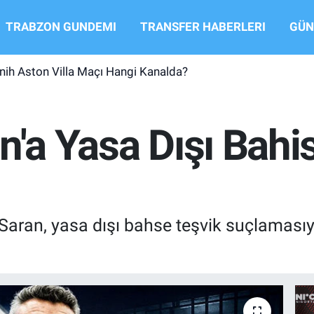
TRABZON GUNDEMI
TRANSFER HABERLERI
GÜN
ih Aston Villa Maçı Hangi Kanalda?
n'a Yasa Dışı Bah
aran, yasa dışı bahse teşvik suçlamasıyl