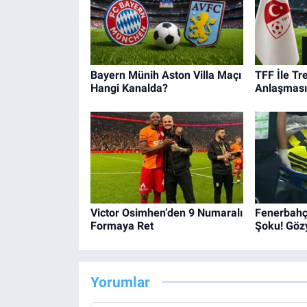
Bayern Münih Aston Villa Maçı
TFF İle Tr
Hangi Kanalda?
Anlaşmasın
Victor Osimhen’den 9 Numaralı
Fenerbahç
Formaya Ret
Şoku! Gözy
Yorumlar