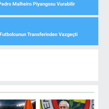
Pedro Malheiro Piyangosu Vurabilir
Futbolcunun Transferinden Vazgeçti