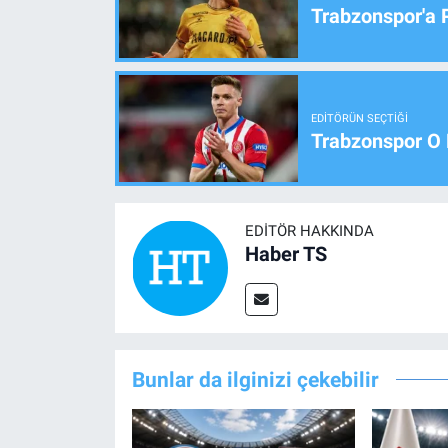
Trabzonspor'a 
EDITÖRÜN SEÇTIĞI
Trabzonspor O 
EDITÖR HAKKINDA
Haber TS
Bunlar da ilginizi çekebilir