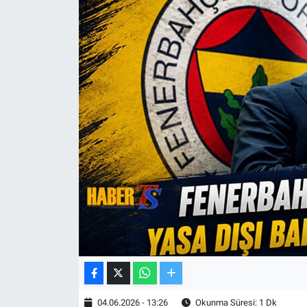
TV VE SİNEMA
BASKETBOL
SAĞLIK
GENEL
KÜLTÜR SANAT
ASAYİŞ
EKONOMİ
EĞİTİM
04.06.2026 - 13:26
Okunma Süresi: 1 Dk
ÇEVRE