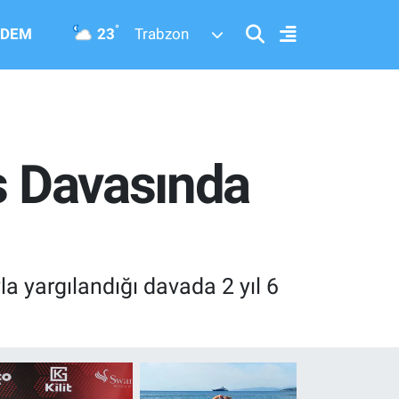
°
23
DEM
Trabzon
is Davasında
a yargılandığı davada 2 yıl 6