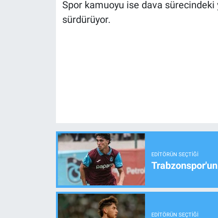
Spor kamuoyu ise dava sürecindeki y
sürdürüyor.
EDITÖRÜN SEÇTIĞI
Trabzonspor'un
EDITÖRÜN SEÇTIĞI