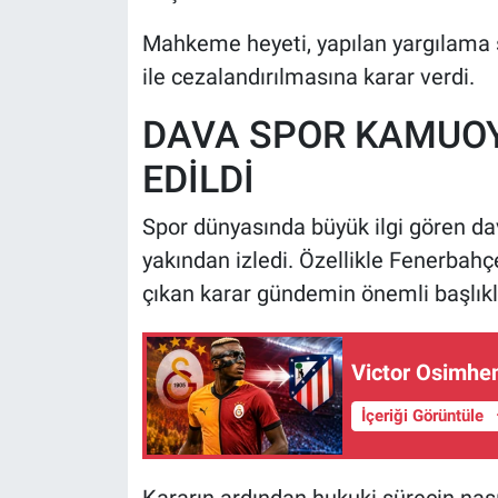
Mahkeme heyeti, yapılan yargılama s
ile cezalandırılmasına karar verdi.
DAVA SPOR KAMUOY
EDİLDİ
Spor dünyasında büyük ilgi gören d
yakından izledi. Özellikle Fenerbah
çıkan karar gündemin önemli başlıkla
Victor Osimhen
İçeriği Görüntüle
Kararın ardından hukuki sürecin nas