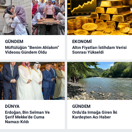
GÜNDEM
EKONOMİ
Müftülüğün “Benim Ahlakım”
Altın Fiyatları İstihdam Verisi
Videosu Gündem Oldu
Sonrası Yükseldi
DÜNYA
GÜNDEM
Erdoğan, Bin Selman Ve
Ordu’da Irmağa Giren İki
Şerif Mekke’de Cuma
Kardeşten Acı Haber
Namazı Kıldı