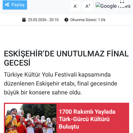
Paylaş
-
+
A
A
TV VE SİNEMA
25.05.2026 - 20:10
Okunma Süresi: 1 Dk
BASKETBOL
SAĞLIK
ESKİŞEHİR’DE UNUTULMAZ FİNAL
GENEL
GECESİ
KÜLTÜR SANAT
Türkiye Kültür Yolu Festivali kapsamında
düzenlenen Eskişehir etabı, final gecesinde
ASAYİŞ
büyük bir konsere sahne oldu.
EKONOMİ
1700 Rakımlı Yaylada
EĞİTİM
Türk-Gürcü Kültürü
Buluştu
ÇEVRE