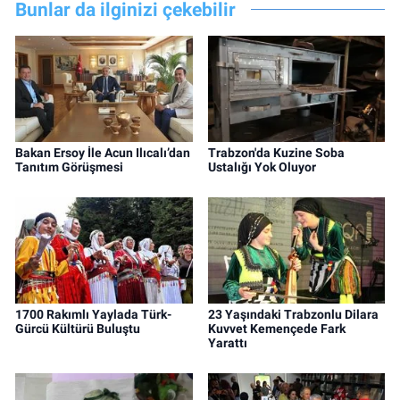
Bunlar da ilginizi çekebilir
Bakan Ersoy İle Acun Ilıcalı’dan
Trabzon'da Kuzine Soba
Tanıtım Görüşmesi
Ustalığı Yok Oluyor
1700 Rakımlı Yaylada Türk-
23 Yaşındaki Trabzonlu Dilara
Gürcü Kültürü Buluştu
Kuvvet Kemençede Fark
Yarattı