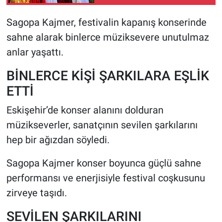
Sagopa Kajmer, festivalin kapanış konserinde
HABERDE İNSAN
sahne alarak binlerce müziksevere unutulmaz
POLİTİKA
anlar yaşattı.
BİNLERCE KİŞİ ŞARKILARA EŞLİK
SPOR
ETTİ
MAGAZİN
Eskişehir’de konser alanını dolduran
müzikseverler, sanatçının sevilen şarkılarını
Bilim, Teknoloji
hep bir ağızdan söyledi.
Sagopa Kajmer konser boyunca güçlü sahne
performansı ve enerjisiyle festival coşkusunu
zirveye taşıdı.
SEVİLEN ŞARKILARINI