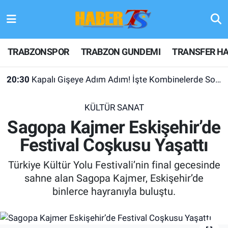
TRABZONSPOR
Hava Durumu
TRABZONSPOR
TRABZON GUNDEMI
TRANSFER HA
TRABZON GUNDEMI
Trafik Durumu
20:30
Kapalı Gişeye Adım Adım! İşte Kombinelerde Son Durum
GÜNDEM
Süper Lig Puan Durumu ve Fikstür
KÜLTÜR SANAT
TRANSFER HABERLERI
Tüm Manşetler
Sagopa Kajmer Eskişehir’de
Festival Coşkusu Yaşattı
KULİS MEYDANI
Son Dakika Haberleri
Türkiye Kültür Yolu Festivali’nin final gecesinde
1461 TRABZON
Haber Arşivi
sahne alan Sagopa Kajmer, Eskişehir’de
binlerce hayranıyla buluştu.
FUTBOL
ALT LIGLER