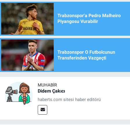
Trabzonspor'a Pedro Malheiro
Piyangosu Vurabilir
Trabzonspor O Futbolcunun
Transferinden Vazgeçti
MUHABIR
Didem Çakıcı
haberts.com sitesi haber editörü