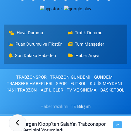
Hava Durumu
Trafik Durumu
Puan Durumu ve Fikstür
Tüm Manşetler
Son Dakika Haberleri
Haber Arşivi
TRABZONSPOR
TRABZON GUNDEMI
GÜNDEM
TRANSFER HABERLERI
SPOR
FUTBOL
KULİS MEYDANI
1461 TRABZON
ALT LIGLER
TV VE SİNEMA
BASKETBOL
Haber Yazılımı:
TE Bilişim
Jurgen Klopp'tan Salah'ın Trabzonspor
20:37
Tercihini Yorumladı