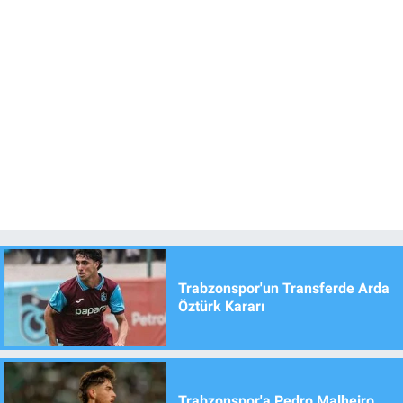
Trabzonspor'un Transferde Arda
Öztürk Kararı
Trabzonspor'a Pedro Malheiro