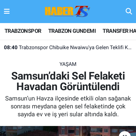
TRABZONSPOR
Hava Durumu
TRABZONSPOR
TRABZON GUNDEMI
TRANSFER HA
TRABZON GUNDEMI
Trafik Durumu
08:40
Trabzonspor Chibuike Nwaiwu'ya Gelen Teklifi Kabul Etmedi!
GÜNDEM
Süper Lig Puan Durumu ve Fikstür
YAŞAM
TRANSFER HABERLERI
Tüm Manşetler
Samsun’daki Sel Felaketi
Havadan Görüntülendi
KULİS MEYDANI
Son Dakika Haberleri
Samsun’un Havza ilçesinde etkili olan sağanak
1461 TRABZON
Haber Arşivi
sonrası meydana gelen sel felaketinde çok
sayıda ev ve iş yeri sular altında kaldı.
FUTBOL
ALT LIGLER