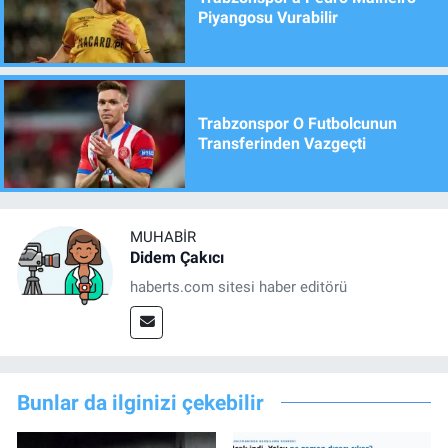
Piyangosu Vurabilir
Trabzonspor O Futbolcunun
Transferinden Vazgeçti
MUHABIR
Didem Çakıcı
haberts.com sitesi haber editörü
Bunlar da ilginizi çekebilir