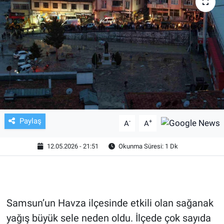
TV VE SİNEMA
BASKETBOL
SAĞLIK
GENEL
KÜLTÜR SANAT
Paylaş
-
+
A
A
ASAYİŞ
12.05.2026 - 21:51
Okunma Süresi: 1 Dk
EKONOMİ
EĞİTİM
Samsun’un Havza ilçesinde etkili olan sağanak
yağış büyük sele neden oldu. İlçede çok sayıda
ÇEVRE