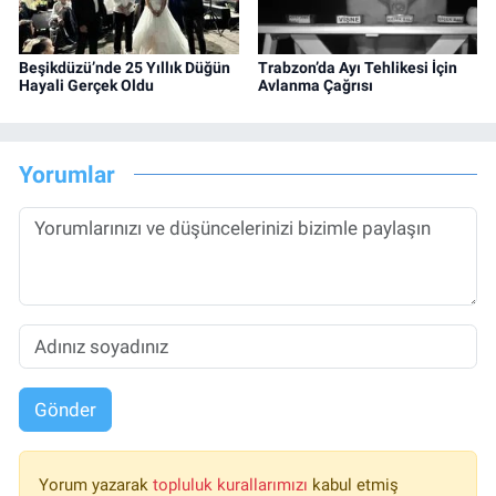
Beşikdüzü’nde 25 Yıllık Düğün
Trabzon’da Ayı Tehlikesi İçin
Hayali Gerçek Oldu
Avlanma Çağrısı
Yorumlar
Gönder
Yorum yazarak
topluluk kurallarımızı
kabul etmiş