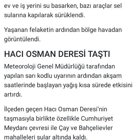
ev ve iş yerini su basarken, bazı araçlar sel
sularına kapılarak sürüklendi.
HABERDE İNSAN
Yaşanan felaketin ardından bölge havadan
POLİTİKA
görüntülendi.
SPOR
HACI OSMAN DERESİ TAŞTI
MAGAZİN
Meteoroloji Genel Müdürlüğü tarafından
yapılan sarı kodlu uyarının ardından akşam
Bilim, Teknoloji
saatlerinde başlayan yağış kısa sürede etkisini
artırdı.
İlçeden geçen Hacı Osman Deresi’nin
taşmasıyla birlikte özellikle Cumhuriyet
Meydanı çevresi ile Çay ve Bahçelievler
mahalleleri sular altında kaldı.