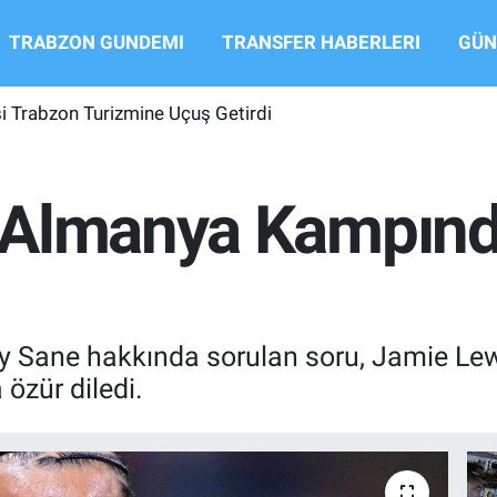
TRABZON GUNDEMI
TRANSFER HABERLERI
GÜN
si Trabzon Turizmine Uçuş Getirdi
Almanya Kampında
y Sane hakkında sorulan soru, Jamie Lewe
özür diledi.