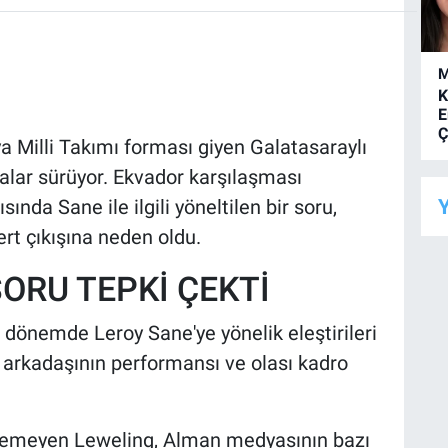
M
K
E
Ç
 Milli Takımı forması giyen Galatasaraylı
alar sürüyor. Ekvador karşılaşması
Y
nda Sane ile ilgili yöneltilen bir soru,
rt çıkışına neden oldu.
ORU TEPKİ ÇEKTİ
n dönemde Leroy Sane'ye yönelik eleştirileri
 arkadaşının performansı ve olası kadro
izlemeyen Leweling, Alman medyasının bazı