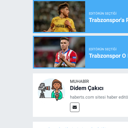
EDITÖRÜN SEÇTIĞI
Trabzonspor'a 
EDITÖRÜN SEÇTIĞI
Trabzonspor O 
MUHABIR
Didem Çakıcı
haberts.com sitesi haber edit