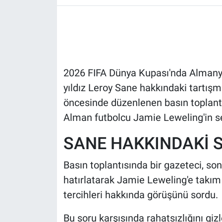
HABERDE İNSAN
POLİTİKA
2026 FIFA Dünya Kupası'nda Almanya
SPOR
yıldız Leroy Sane hakkındaki tartışm
MAGAZİN
öncesinde düzenlenen basın toplantısı
Alman futbolcu Jamie Leweling'in se
Bilim, Teknoloji
SANE HAKKINDAKİ S
Basın toplantısında bir gazeteci, so
hatırlatarak Jamie Leweling'e takım
tercihleri hakkında görüşünü sordu.
Bu soru karşısında rahatsızlığını g