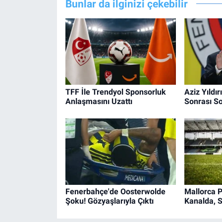
Bunlar da ilginizi çekebilir
TFF İle Trendyol Sponsorluk
Aziz Yıldır
Anlaşmasını Uzattı
Sonrası S
Fenerbahçe'de Oosterwolde
Mallorca 
Şoku! Gözyaşlarıyla Çıktı
Kanalda, 