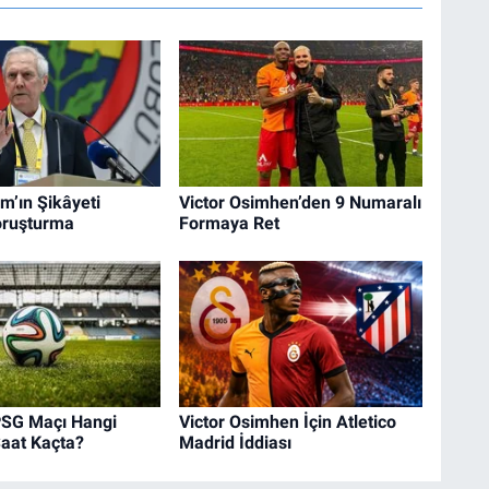
ım’ın Şikâyeti
Victor Osimhen’den 9 Numaralı
oruşturma
Formaya Ret
PSG Maçı Hangi
Victor Osimhen İçin Atletico
Saat Kaçta?
Madrid İddiası