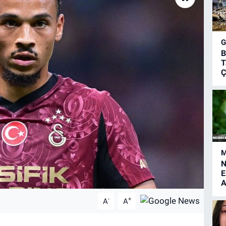
B
T
Ç
M
N
E
A
-
+
A
A