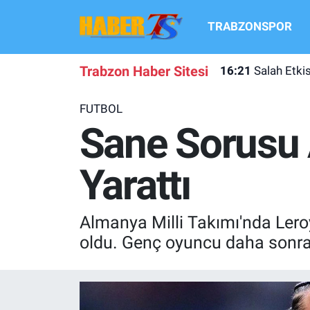
TRABZONSPOR
TRABZONSPOR
Hava Durumu
Trabzon Haber Sitesi
16:21
Salah Etki
TRABZON GUNDEMI
Trafik Durumu
FUTBOL
GÜNDEM
Süper Lig Puan Durumu ve Fikstür
Sane Sorusu 
TRANSFER HABERLERI
Tüm Manşetler
Yarattı
KULİS MEYDANI
Son Dakika Haberleri
Almanya Milli Takımı'nda Lero
1461 TRABZON
Haber Arşivi
oldu. Genç oyuncu daha sonra 
FUTBOL
ALT LIGLER