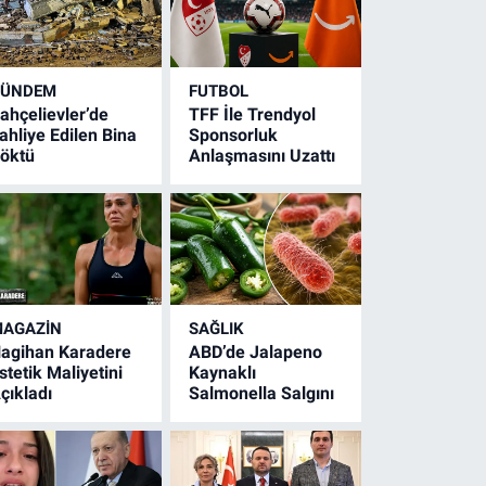
GÜNDEM
FUTBOL
ahçelievler’de
TFF İle Trendyol
ahliye Edilen Bina
Sponsorluk
öktü
Anlaşmasını Uzattı
AGAZİN
SAĞLIK
agihan Karadere
ABD’de Jalapeno
stetik Maliyetini
Kaynaklı
çıkladı
Salmonella Salgını