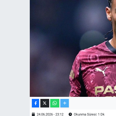
TV VE SİNEMA
BASKETBOL
SAĞLIK
GENEL
KÜLTÜR SANAT
ASAYİŞ
EKONOMİ
EĞİTİM
24.06.2026 - 23:12
Okunma Süresi: 1 Dk
ÇEVRE