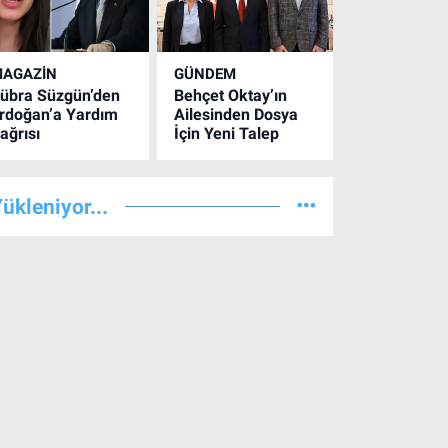
AGAZİN
GÜNDEM
übra Süzgün’den
Behçet Oktay’ın
rdoğan’a Yardım
Ailesinden Dosya
ağrısı
İçin Yeni Talep
ükleniyor...