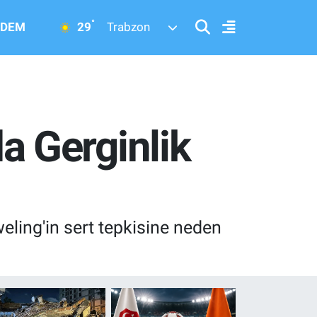
°
29
DEM
Trabzon
 Gerginlik
ling'in sert tepkisine neden