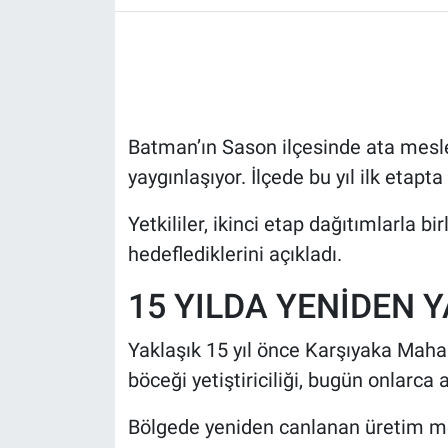
HABERDE İNSAN
POLİTİKA
Batman’ın Sason ilçesinde ata mesle
SPOR
yaygınlaşıyor. İlçede bu yıl ilk etapta
MAGAZİN
Yetkililer, ikinci etap dağıtımlarla b
Bilim, Teknoloji
hedeflediklerini açıkladı.
15 YILDA YENİDEN 
Yaklaşık 15 yıl önce Karşıyaka Mahall
böceği yetiştiriciliği, bugün onlarca 
Bölgede yeniden canlanan üretim m