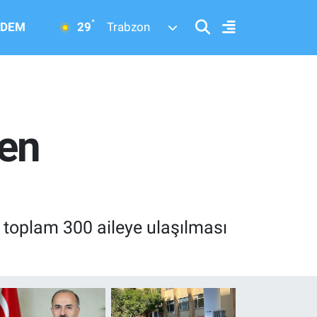
°
29
DEM
Trabzon
den
e toplam 300 aileye ulaşılması