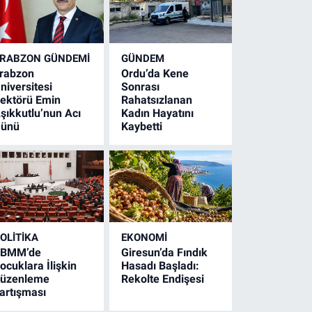
RABZON GÜNDEMİ
GÜNDEM
rabzon
Ordu’da Kene
niversitesi
Sonrası
ektörü Emin
Rahatsızlanan
şıkkutlu’nun Acı
Kadın Hayatını
ünü
Kaybetti
OLİTİKA
EKONOMİ
BMM’de
Giresun’da Fındık
ocuklara İlişkin
Hasadı Başladı:
üzenleme
Rekolte Endişesi
artışması