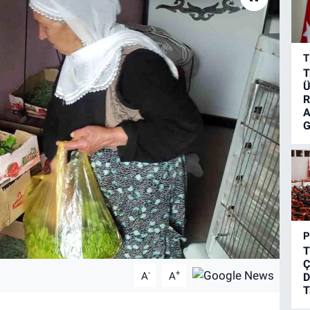
T
T
Ü
R
A
G
P
T
Ç
-
+
A
A
D
T