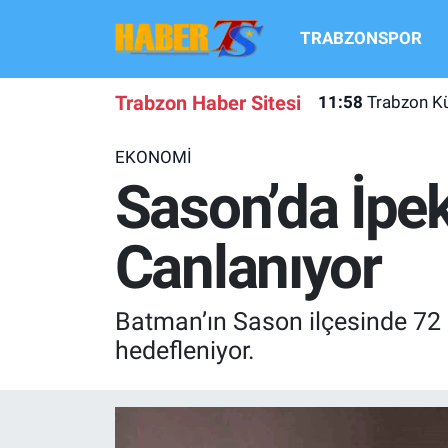
TRABZONSPOR
TRABZONSPOR
Hava Durumu
Trabzon Haber Sitesi
11:58
Trabzon Kü
TRABZON GUNDEMI
Trafik Durumu
EKONOMİ
GÜNDEM
Süper Lig Puan Durumu ve Fikstür
Sason’da İpek
TRANSFER HABERLERI
Tüm Manşetler
Canlanıyor
KULİS MEYDANI
Son Dakika Haberleri
Batman’ın Sason ilçesinde 72 a
1461 TRABZON
Haber Arşivi
hedefleniyor.
FUTBOL
ALT LIGLER