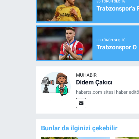
EDITÖRÜN SEÇTIĞI
Trabzonspor'a 
EDITÖRÜN SEÇTIĞI
Trabzonspor O 
MUHABIR
Didem Çakıcı
haberts.com sitesi haber edit
Bunlar da ilginizi çekebilir