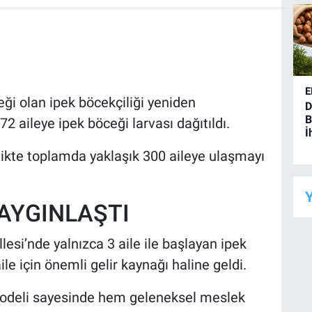
E
ği olan ipek böcekçiliği yeniden
D
B
 72 aileye ipek böceği larvası dağıtıldı.
İ
irlikte toplamda yaklaşık 300 aileye ulaşmayı
Y
YAYGINLAŞTI
esi’nde yalnızca 3 aile ile başlayan ipek
aile için önemli gelir kaynağı haline geldi.
odeli sayesinde hem geleneksel meslek