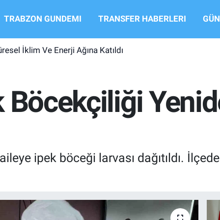
TRABZON GUNDEMI
TRANSFER HABERLERI
GÜN
resel İklim Ve Enerji Ağına Katıldı
 Böcekçiliği Yeni
ileye ipek böceği larvası dağıtıldı. İlçed