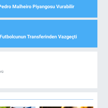
Pedro Malheiro Piyangosu Vurabilir
Futbolcunun Transferinden Vazgeçti
örü