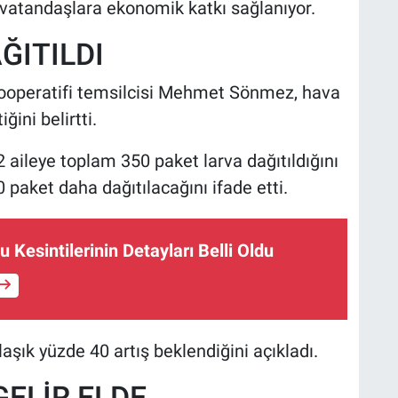
 vatandaşlara ekonomik katkı sağlanıyor.
ĞITILDI
ooperatifi temsilcisi Mehmet Sönmez, hava
ğini belirtti.
aileye toplam 350 paket larva dağıtıldığını
0 paket daha dağıtılacağını ifade etti.
 Kesintilerinin Detayları Belli Oldu
klaşık yüzde 40 artış beklendiğini açıkladı.
GELİR ELDE