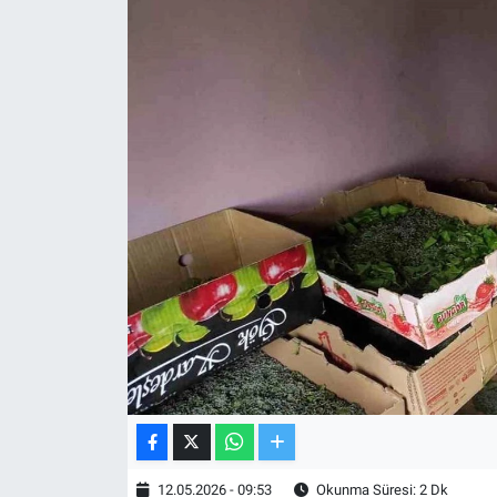
TV VE SİNEMA
BASKETBOL
SAĞLIK
GENEL
KÜLTÜR SANAT
ASAYİŞ
EKONOMİ
EĞİTİM
12.05.2026 - 09:53
Okunma Süresi: 2 Dk
ÇEVRE