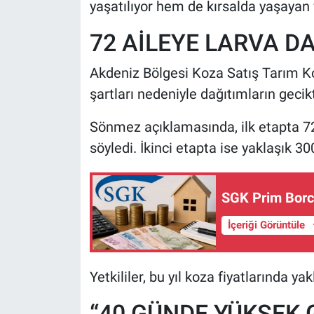
yaşatılıyor hem de kırsalda yaşayan
72 AİLEYE LARVA DA
Akdeniz Bölgesi Koza Satış Tarım K
şartları nedeniyle dağıtımların gecikti
Sönmez açıklamasında, ilk etapta 72 
söyledi. İkinci etapta ise yaklaşık 30
SGK Prim Borcu
İçeriği Görüntüle
Yetkililer, bu yıl koza fiyatlarında ya
“40 GÜNDE YÜKSEK 