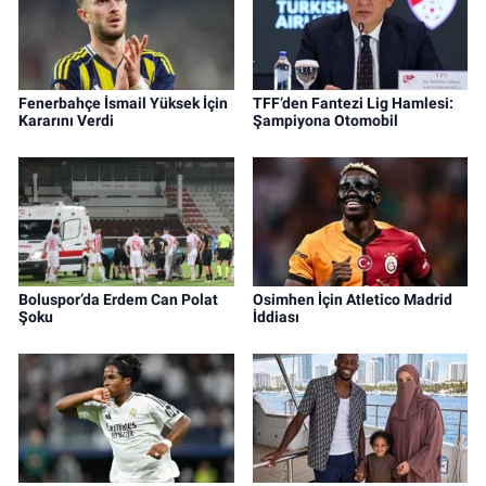
Fenerbahçe İsmail Yüksek İçin
TFF’den Fantezi Lig Hamlesi:
Kararını Verdi
Şampiyona Otomobil
Boluspor’da Erdem Can Polat
Osimhen İçin Atletico Madrid
Şoku
İddiası