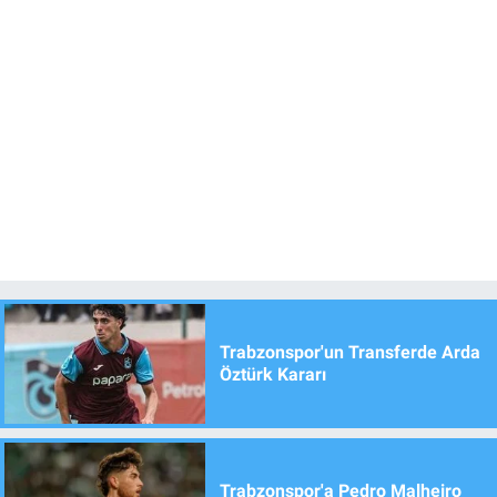
Trabzonspor'un Transferde Arda
Öztürk Kararı
Trabzonspor'a Pedro Malheiro