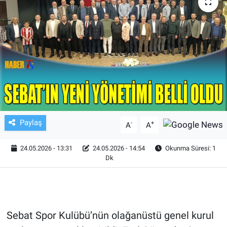
TV VE SİNEMA
BASKETBOL
SAĞLIK
GENEL
KÜLTÜR SANAT
Paylaş
-
+
A
A
ASAYİŞ
24.05.2026 - 13:31
24.05.2026 - 14:54
Okunma Süresi: 1
Dk
EKONOMİ
EĞİTİM
Sebat Spor Kulübü’nün olağanüstü genel kurul
ÇEVRE