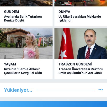
GÜNDEM
DÜNYA
Avcılar’da Balık Tutarken
Üç Ülke Bayrakları Mekke'de
Denize Düştü
Işıklandı
YAŞAM
TRABZON GÜNDEMİ
Rize’nin “Barbie Ablası”
Trabzon Üniversitesi Rektörü
Çocukların Sevgilisi Oldu
Emin Aşıkkutlu’nun Acı Günü
Yükleniyor...