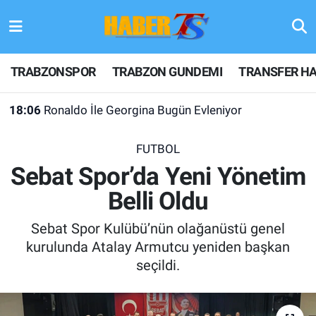
TRABZONSPOR
Hava Durumu
TRABZONSPOR
TRABZON GUNDEMI
TRANSFER HA
TRABZON GUNDEMI
Trafik Durumu
18:06
Ronaldo İle Georgina Bugün Evleniyor
GÜNDEM
Süper Lig Puan Durumu ve Fikstür
FUTBOL
TRANSFER HABERLERI
Tüm Manşetler
Sebat Spor’da Yeni Yönetim
Belli Oldu
KULİS MEYDANI
Son Dakika Haberleri
Sebat Spor Kulübü’nün olağanüstü genel
1461 TRABZON
Haber Arşivi
kurulunda Atalay Armutcu yeniden başkan
seçildi.
FUTBOL
ALT LIGLER