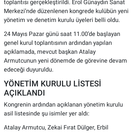
toplantısı gerçekleştirildi. Erol Günaydın Sanat
Merkezi’nde düzenlenen kongrede kulübün yeni
HABERDE İNSAN
yönetim ve denetim kurulu üyeleri belli oldu.
POLİTİKA
24 Mayıs Pazar günü saat 11.00’de başlayan
genel kurul toplantısının ardından yapılan
SPOR
açıklamada, mevcut başkan Atalay
MAGAZİN
Armutcunun yeni dönemde de görevine devam
edeceği duyuruldu.
Bilim, Teknoloji
YÖNETİM KURULU LİSTESİ
AÇIKLANDI
Kongrenin ardından açıklanan yönetim kurulu
asil listesinde şu isimler yer aldı:
Atalay Armutcu, Zekai Fırat Dülger, Erbil