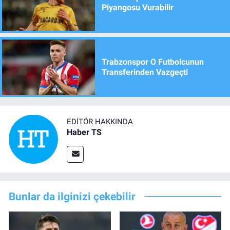
Piyangosu Vurabilir
Trabzonspor O Futbolcunun
Transferinden Vazgeçti
EDITÖR HAKKINDA
Haber TS
Bunlar da ilginizi çekebilir