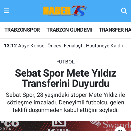
TRABZONSPOR
Hava Durumu
TRABZONSPOR
TRABZON GUNDEMI
TRANSFER HA
TRABZON GUNDEMI
Trafik Durumu
13:12
Atiye Konser Öncesi Fenalaştı: Hastaneye Kaldırıldı
GÜNDEM
Süper Lig Puan Durumu ve Fikstür
FUTBOL
TRANSFER HABERLERI
Tüm Manşetler
Sebat Spor Mete Yıldız
Transferini Duyurdu
KULİS MEYDANI
Son Dakika Haberleri
Sebat Spor, 28 yaşındaki stoper Mete Yıldız ile
1461 TRABZON
Haber Arşivi
sözleşme imzaladı. Deneyimli futbolcu, gelen
teklifi düşünmeden kabul ettiğini söyledi.
FUTBOL
ALT LIGLER