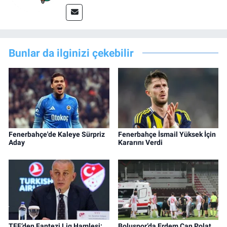
Bunlar da ilginizi çekebilir
Fenerbahçe'de Kaleye Sürpriz
Fenerbahçe İsmail Yüksek İçin
Aday
Kararını Verdi
TFF’den Fantezi Lig Hamlesi:
Boluspor’da Erdem Can Polat