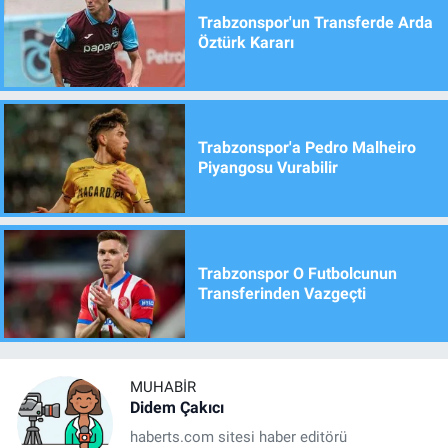
Trabzonspor'un Transferde Arda
Öztürk Kararı
Trabzonspor'a Pedro Malheiro
Piyangosu Vurabilir
Trabzonspor O Futbolcunun
Transferinden Vazgeçti
MUHABIR
Didem Çakıcı
haberts.com sitesi haber editörü