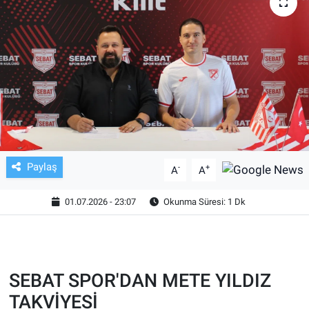
TV VE SİNEMA
BASKETBOL
SAĞLIK
GENEL
KÜLTÜR SANAT
Paylaş
-
+
A
A
ASAYİŞ
01.07.2026 - 23:07
Okunma Süresi: 1 Dk
EKONOMİ
EĞİTİM
SEBAT SPOR'DAN METE YILDIZ
TAKVİYESİ
ÇEVRE