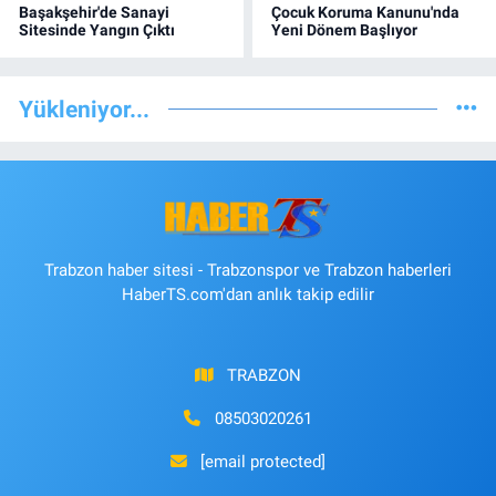
Başakşehir'de Sanayi
Çocuk Koruma Kanunu'nda
Sitesinde Yangın Çıktı
Yeni Dönem Başlıyor
Yükleniyor...
Trabzon haber sitesi - Trabzonspor ve Trabzon haberleri
HaberTS.com'dan anlık takip edilir
TRABZON
08503020261
[email protected]