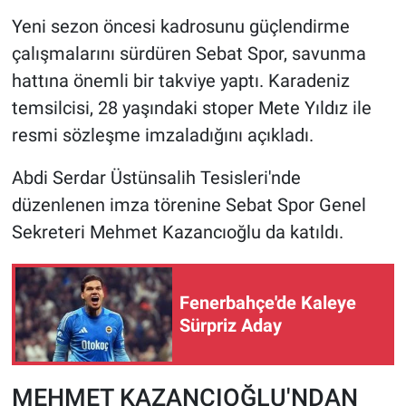
Yeni sezon öncesi kadrosunu güçlendirme
HABERDE İNSAN
çalışmalarını sürdüren Sebat Spor, savunma
hattına önemli bir takviye yaptı. Karadeniz
POLİTİKA
temsilcisi, 28 yaşındaki stoper Mete Yıldız ile
resmi sözleşme imzaladığını açıkladı.
SPOR
Abdi Serdar Üstünsalih Tesisleri'nde
MAGAZİN
düzenlenen imza törenine Sebat Spor Genel
Bilim, Teknoloji
Sekreteri Mehmet Kazancıoğlu da katıldı.
Fenerbahçe'de Kaleye
Sürpriz Aday
MEHMET KAZANCIOĞLU'NDAN