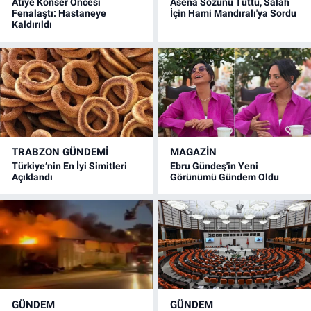
Atiye Konser Öncesi
Asena Sözünü Tuttu, Salah
Fenalaştı: Hastaneye
İçin Hami Mandıralı'ya Sordu
Kaldırıldı
TRABZON GÜNDEMİ
MAGAZİN
Türkiye’nin En İyi Simitleri
Ebru Gündeş'in Yeni
Açıklandı
Görünümü Gündem Oldu
GÜNDEM
GÜNDEM