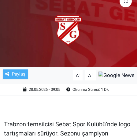
TV VE SİNEMA
BASKETBOL
SAĞLIK
GENEL
KÜLTÜR SANAT
Paylaş
-
+
A
A
ASAYİŞ
28.05.2026 - 09:05
Okunma Süresi: 1 Dk
EKONOMİ
EĞİTİM
Trabzon temsilcisi Sebat Spor Kulübü’nde logo
tartışmaları sürüyor. Sezonu şampiyon
ÇEVRE