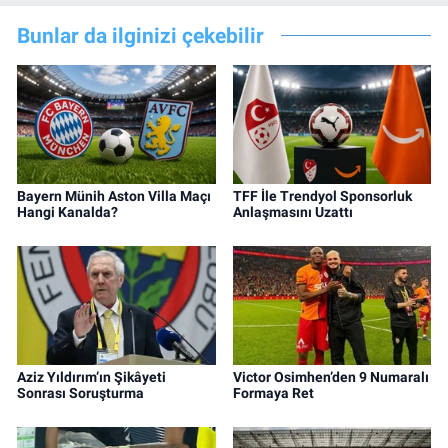
Bunlar da ilginizi çekebilir
Bayern Münih Aston Villa Maçı
TFF İle Trendyol Sponsorluk
Hangi Kanalda?
Anlaşmasını Uzattı
Aziz Yıldırım’ın Şikâyeti
Victor Osimhen’den 9 Numaralı
Sonrası Soruşturma
Formaya Ret