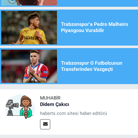
Trabzonspor'a Pedro Malheiro
Piyangosu Vurabilir
Trabzonspor O Futbolcunun
Transferinden Vazgeçti
MUHABIR
Didem Çakıcı
haberts.com sitesi haber editörü