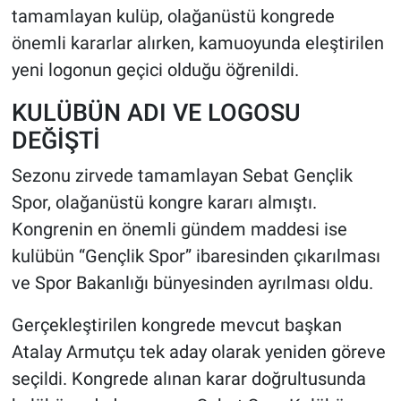
tamamlayan kulüp, olağanüstü kongrede
önemli kararlar alırken, kamuoyunda eleştirilen
HABERDE İNSAN
yeni logonun geçici olduğu öğrenildi.
POLİTİKA
KULÜBÜN ADI VE LOGOSU
SPOR
DEĞİŞTİ
Sezonu zirvede tamamlayan Sebat Gençlik
MAGAZİN
Spor, olağanüstü kongre kararı almıştı.
Bilim, Teknoloji
Kongrenin en önemli gündem maddesi ise
kulübün “Gençlik Spor” ibaresinden çıkarılması
ve Spor Bakanlığı bünyesinden ayrılması oldu.
Gerçekleştirilen kongrede mevcut başkan
Atalay Armutçu tek aday olarak yeniden göreve
seçildi. Kongrede alınan karar doğrultusunda