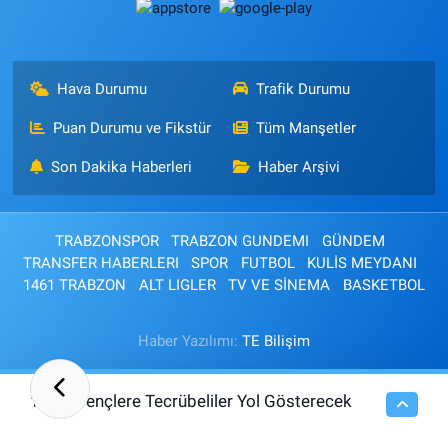
Hava Durumu
Trafik Durumu
Puan Durumu ve Fikstür
Tüm Manşetler
Son Dakika Haberleri
Haber Arşivi
TRABZONSPOR
TRABZON GUNDEMI
GÜNDEM
TRANSFER HABERLERI
SPOR
FUTBOL
KULİS MEYDANI
1461 TRABZON
ALT LIGLER
TV VE SİNEMA
BASKETBOL
Haber Yazılımı:
TE Bilişim
Gençlere Tecrübeliler Yol Gösterecek
10:21