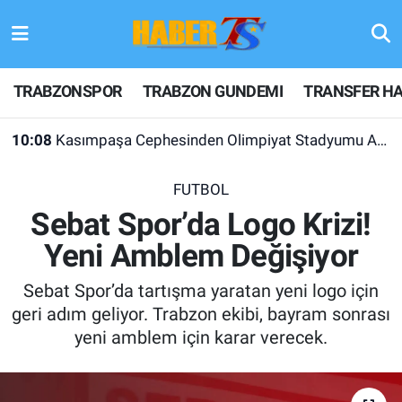
TRABZONSPOR
Hava Durumu
TRABZONSPOR
TRABZON GUNDEMI
TRANSFER HA
TRABZON GUNDEMI
Trafik Durumu
10:08
Kasımpaşa Cephesinden Olimpiyat Stadyumu Açıklaması
GÜNDEM
Süper Lig Puan Durumu ve Fikstür
FUTBOL
TRANSFER HABERLERI
Tüm Manşetler
Sebat Spor’da Logo Krizi!
Yeni Amblem Değişiyor
KULİS MEYDANI
Son Dakika Haberleri
Sebat Spor’da tartışma yaratan yeni logo için
1461 TRABZON
Haber Arşivi
geri adım geliyor. Trabzon ekibi, bayram sonrası
yeni amblem için karar verecek.
FUTBOL
ALT LIGLER