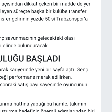
açısından dikkat çeken bir madde de yer
rleyen süreçte başka bir kulübe transfer
nsfer gelirinin yüzde 50’si Trabzonspor’a
nç savunmacının gelecekteki olası
ı elinde bulunduracak.
ULUĞU BAŞLADI
ak kariyerinde yeni bir sayfa açtı. Genç
ceği performans merak edilirken,
onraki satış payı sayesinde oyuncunun
unma hattına yaptığı bu hamle, takımın
luşturma hedefinin önemli adımlarından biri