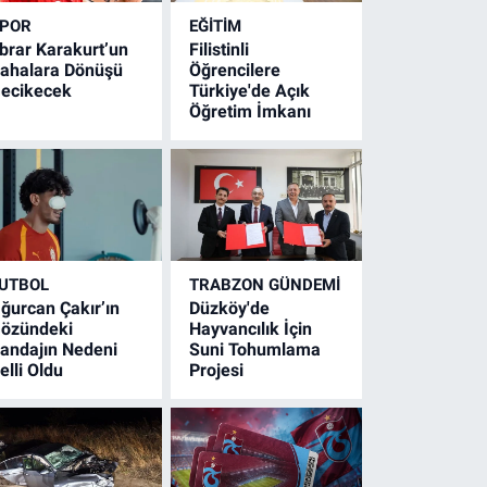
POR
EĞİTİM
brar Karakurt’un
Filistinli
ahalara Dönüşü
Öğrencilere
ecikecek
Türkiye'de Açık
Öğretim İmkanı
UTBOL
TRABZON GÜNDEMİ
ğurcan Çakır’ın
Düzköy'de
özündeki
Hayvancılık İçin
andajın Nedeni
Suni Tohumlama
elli Oldu
Projesi