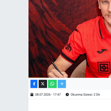
TV VE SİNEMA
BASKETBOL
SAĞLIK
GENEL
KÜLTÜR SANAT
ASAYİŞ
EKONOMİ
08.07.2026 - 17:47
Okunma Süresi: 2 Dk
EĞİTİM
ÇEVRE