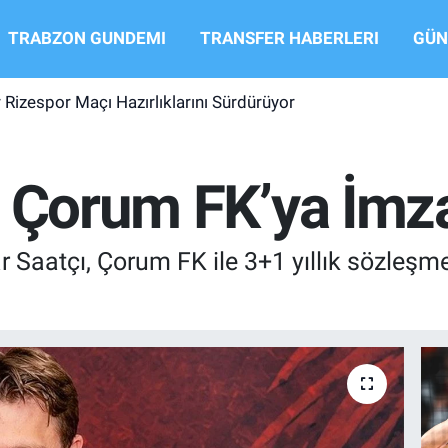
TRABZON GUNDEMI
TRANSFER HABERLERI
GÜN
Rizespor Maçı Hazırlıklarını Sürdürüyor
 Çorum FK’ya İmza
 Saatçı, Çorum FK ile 3+1 yıllık sözleşme