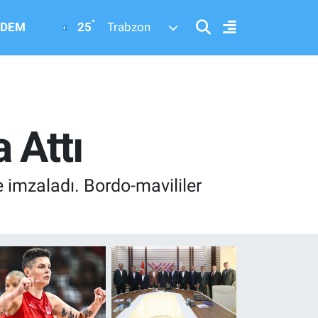
°
25
DEM
Trabzon
 Attı
 imzaladı. Bordo-mavililer