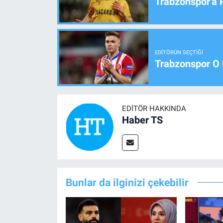
Trabzonspor'a 
EDITÖRÜN SEÇTIĞI
Trabzonspor O 
EDITÖR HAKKINDA
Haber TS
Bunlar da ilginizi çekebilir