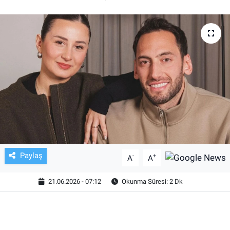
TV VE SİNEMA
BASKETBOL
SAĞLIK
GENEL
KÜLTÜR SANAT
ASAYİŞ
Paylaş
-
+
A
A
EKONOMİ
21.06.2026 - 07:12
Okunma Süresi: 2 Dk
EĞİTİM
ÇEVRE