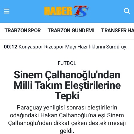
TRABZONSPOR
Hava Durumu
TRABZONSPOR
TRABZON GUNDEMI
TRANSFER HA
TRABZON GUNDEMI
Trafik Durumu
00:12
Konyaspor Rizespor Maçı Hazırlıklarını Sürdürüyor
GÜNDEM
Süper Lig Puan Durumu ve Fikstür
FUTBOL
TRANSFER HABERLERI
Tüm Manşetler
Sinem Çalhanoğlu'ndan
Milli Takım Eleştirilerine
KULİS MEYDANI
Son Dakika Haberleri
Tepki
1461 TRABZON
Haber Arşivi
Paraguay yenilgisi sonrası eleştirilerin
FUTBOL
odağındaki Hakan Çalhanoğlu'na eşi Sinem
Çalhanoğlu'ndan dikkat çeken destek mesajı
ALT LIGLER
geldi.