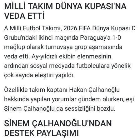
MİLLİ TAKIM DÜNYA KUPASI'NA
VEDA ETTİ
HABERDE İNSAN
A Milli Futbol Takımı, 2026 FIFA Dünya Kupası D
POLİTİKA
Grubu'ndaki ikinci maçında Paraguay'a 1-0
mağlup olarak turnuvaya grup aşamasında
SPOR
veda etti. Ay-yıldızlı ekibin elenmesinin
MAGAZİN
ardından sosyal medyada futbolculara yönelik
çok sayıda eleştiri yapıldı.
Bilim, Teknoloji
Özellikle takım kaptanı Hakan Çalhanoğlu
hakkında yapılan yorumlar gündem olurken, eşi
Sinem Çalhanoğlu da sessizliğini bozdu.
SİNEM ÇALHANOĞLU'NDAN
DESTEK PAYLAŞIMI