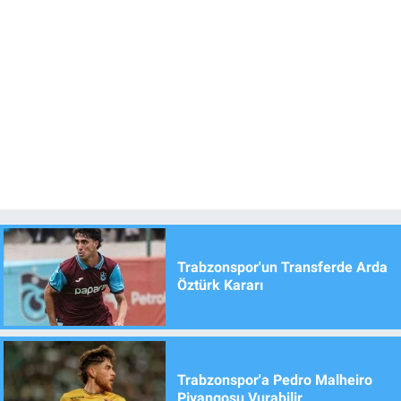
Trabzonspor'un Transferde Arda
Öztürk Kararı
Trabzonspor'a Pedro Malheiro
Piyangosu Vurabilir