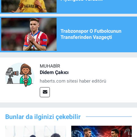
Trabzonspor O Futbolcunun
Transferinden Vazgeçti
MUHABIR
Didem Çakıcı
haberts.com sitesi haber editörü
Bunlar da ilginizi çekebilir