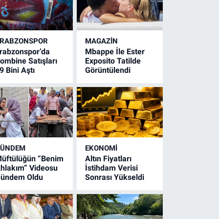
RABZONSPOR
MAGAZİN
rabzonspor’da
Mbappe İle Ester
ombine Satışları
Exposito Tatilde
9 Bini Aştı
Görüntülendi
GÜNDEM
EKONOMİ
üftülüğün “Benim
Altın Fiyatları
hlakım” Videosu
İstihdam Verisi
ündem Oldu
Sonrası Yükseldi