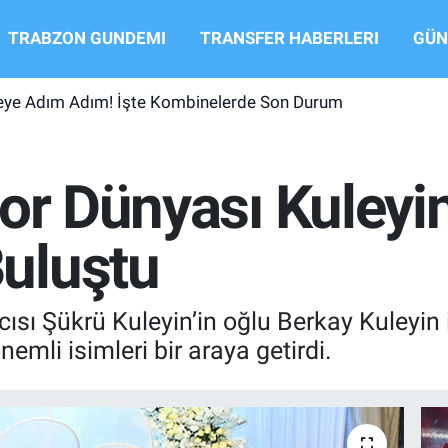
TRABZON GUNDEMI
TRANSFER HABERLERI
GÜN
şeye Adım Adım! İşte Kombinelerde Son Durum
or Dünyası Kuleyin
uluştu
sı Şükrü Kuleyin’in oğlu Berkay Kuleyin i
mli isimleri bir araya getirdi.