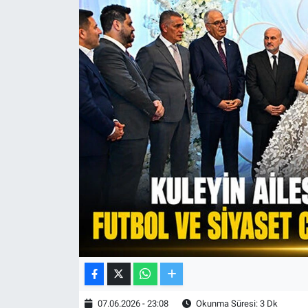
TV VE SİNEMA
BASKETBOL
SAĞLIK
GENEL
KÜLTÜR SANAT
ASAYİŞ
EKONOMİ
EĞİTİM
07.06.2026 - 23:08
Okunma Süresi: 3 Dk
ÇEVRE