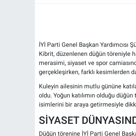
HABERDE İNSAN
POLİTİKA
İYİ Parti Genel Başkan Yardımcısı Şü
SPOR
Kibrit, düzenlenen düğün töreniyle ha
MAGAZİN
merasimi, siyaset ve spor camiasınd
gerçekleşirken, farklı kesimlerden dav
Bilim, Teknoloji
Kuleyin ailesinin mutlu gününe katıl
oldu. Yoğun katılımın olduğu düğün t
isimlerini bir araya getirmesiyle dikk
SİYASET DÜNYASIN
Düğün törenine İYİ Parti Genel Başk