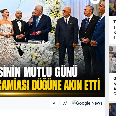
T
T
K
1
M
A
G
-
+
A
A