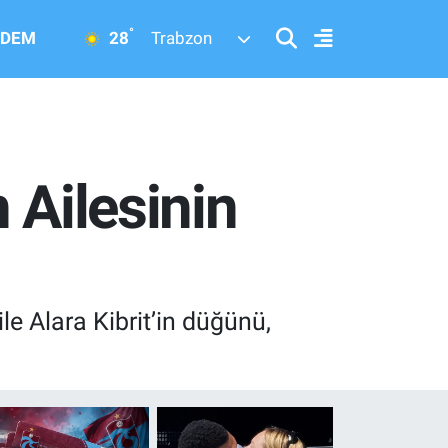
°
28
DEM
Trabzon
 Ailesinin
le Alara Kibrit’in düğünü,