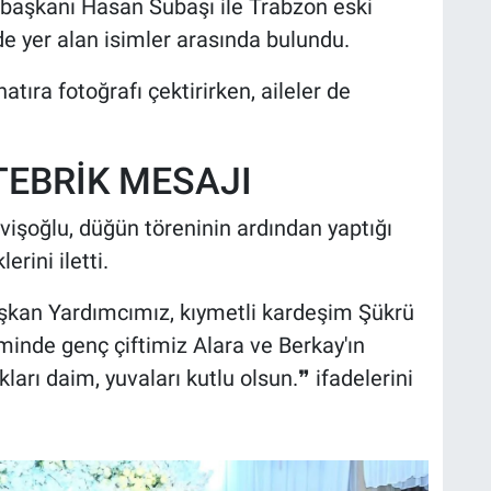
e başkanı Hasan Subaşı ile Trabzon eski
e yer alan isimler arasında bulundu.
tıra fotoğrafı çektirirken, aileler de
TEBRİK MESAJI
vişoğlu, düğün töreninin ardından yaptığı
rini iletti.
şkan Yardımcımız, kıymetli kardeşim Şükrü
minde genç çiftimiz Alara ve Berkay'ın
kları daim, yuvaları kutlu olsun.❞ ifadelerini