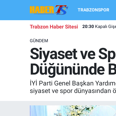
TRABZONSPOR
TRABZONSPOR
Hava Durumu
Trabzon Haber Sitesi
20:30
Kapalı Gi
TRABZON GUNDEMI
Trafik Durumu
GÜNDEM
GÜNDEM
Süper Lig Puan Durumu ve Fikstür
Siyaset ve Sp
TRANSFER HABERLERI
Tüm Manşetler
Düğününde B
KULİS MEYDANI
Son Dakika Haberleri
İYİ Parti Genel Başkan Yardımcı
1461 TRABZON
Haber Arşivi
siyaset ve spor dünyasından öne
FUTBOL
ALT LIGLER