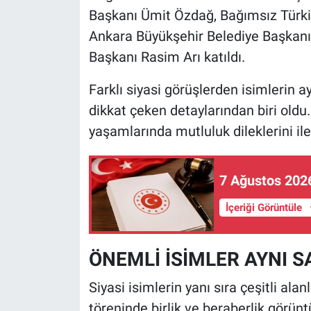
Başkanı Ümit Özdağ, Bağımsız Türki
Ankara Büyükşehir Belediye Başkanı
Başkanı Rasim Arı katıldı.
Farklı siyasi görüşlerden isimlerin 
dikkat çeken detaylarından biri oldu.
yaşamlarında mutluluk dileklerini ilet
7 Ağustos 2026
İçeriği Görüntüle
ÖNEMLİ İSİMLER AYNI 
Siyasi isimlerin yanı sıra çeşitli ala
töreninde birlik ve beraberlik görünt