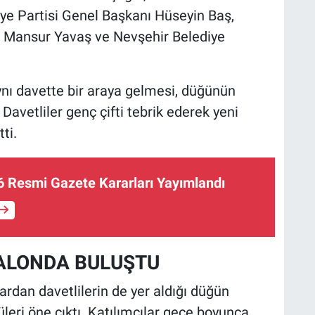
ye Partisi Genel Başkanı Hüseyin Baş,
 Mansur Yavaş ve Nevşehir Belediye
aynı davette bir araya gelmesi, düğünün
 Davetliler genç çifti tebrik ederek yeni
ti.
 Resmi Gazete Kararları Yayımlandı
SALONDA BULUŞTU
nlardan davetlilerin de yer aldığı düğün
üleri öne çıktı. Katılımcılar gece boyunca