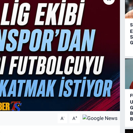
S
E
S
G
F
U
G
B
-
+
A
A
B
k