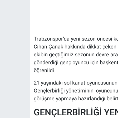
HABERDE İNSAN
POLİTİKA
Trabzonspor’da yeni sezon öncesi k
SPOR
Cihan Çanak hakkında dikkat çeken b
MAGAZİN
ekibin geçtiğimiz sezonun devre aras
gönderdiği genç oyuncu için başkent 
Bilim, Teknoloji
öğrenildi.
21 yaşındaki sol kanat oyuncusun
Gençlerbirliği yönetiminin, oyuncunu
görüşme yapmaya hazırlandığı belirti
GENÇLERBİRLİĞİ YE