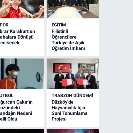
POR
EĞİTİM
brar Karakurt’un
Filistinli
ahalara Dönüşü
Öğrencilere
ecikecek
Türkiye'de Açık
Öğretim İmkanı
UTBOL
TRABZON GÜNDEMİ
ğurcan Çakır’ın
Düzköy'de
özündeki
Hayvancılık İçin
andajın Nedeni
Suni Tohumlama
elli Oldu
Projesi