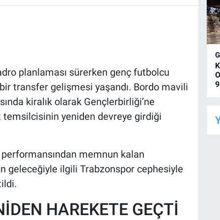
K
adro planlaması sürerken genç futbolcu
O
9
ir transfer gelişmesi yaşandı. Bordo mavili
ında kiralık olarak Gençlerbirliği’ne
temsilcisinin yeniden devreye girdiği
Y
un performansından memnun kalan
n geleceğiyle ilgili Trabzonspor cephesiyle
ldi.
NİDEN HAREKETE GEÇTİ