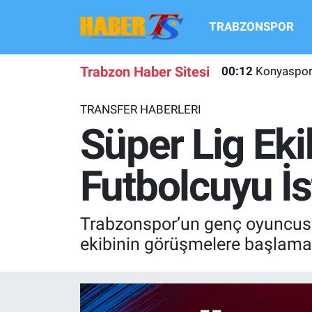
TRABZONSPOR
TRABZONSPOR
Hava Durumu
Trabzon Haber Sitesi
00:12
Konyaspor 
TRABZON GUNDEMI
Trafik Durumu
TRANSFER HABERLERI
GÜNDEM
Süper Lig Puan Durumu ve Fikstür
Süper Lig Eki
TRANSFER HABERLERI
Tüm Manşetler
Futbolcuyu İs
KULİS MEYDANI
Son Dakika Haberleri
Trabzonspor’un genç oyuncusu 
1461 TRABZON
Haber Arşivi
ekibinin görüşmelere başlamas
FUTBOL
ALT LIGLER