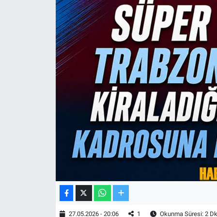
TV VE SİNEMA
BASKETBOL
SAĞLIK
GENEL
KÜLTÜR SANAT
ASAYİŞ
EKONOMİ
EĞİTİM
27.05.2026 - 20:06
1
Okunma Süresi: 2 D
ÇEVRE