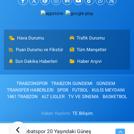
Hava Durumu
Trafik Durumu
Puan Durumu ve Fikstür
Tüm Manşetler
Son Dakika Haberleri
Haber Arşivi
TRABZONSPOR
TRABZON GUNDEMI
GÜNDEM
TRANSFER HABERLERI
SPOR
FUTBOL
KULİS MEYDANI
1461 TRABZON
ALT LIGLER
TV VE SİNEMA
BASKETBOL
Haber Yazılımı:
TE Bilişim
Sebatspor 20 Yaşındaki Güneş
01:30