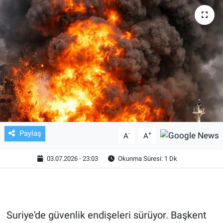
TV VE SİNEMA
BASKETBOL
SAĞLIK
GENEL
KÜLTÜR SANAT
Paylaş
-
+
A
A
ASAYİŞ
03.07.2026 - 23:03
Okunma Süresi: 1 Dk
EKONOMİ
EĞİTİM
Suriye'de güvenlik endişeleri sürüyor. Başkent
ÇEVRE