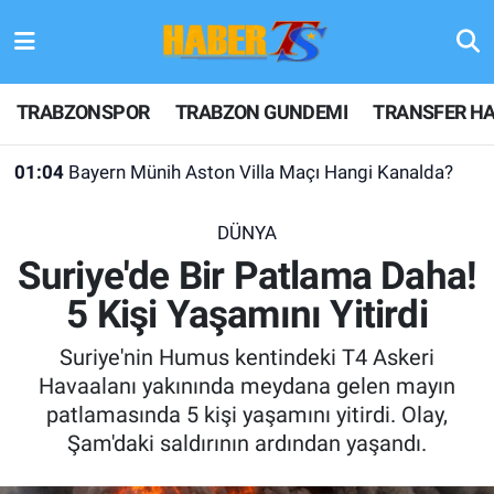
TRABZONSPOR
Hava Durumu
TRABZONSPOR
TRABZON GUNDEMI
TRANSFER HA
TRABZON GUNDEMI
Trafik Durumu
01:04
Bayern Münih Aston Villa Maçı Hangi Kanalda?
GÜNDEM
Süper Lig Puan Durumu ve Fikstür
DÜNYA
TRANSFER HABERLERI
Tüm Manşetler
Suriye'de Bir Patlama Daha!
5 Kişi Yaşamını Yitirdi
KULİS MEYDANI
Son Dakika Haberleri
Suriye'nin Humus kentindeki T4 Askeri
1461 TRABZON
Haber Arşivi
Havaalanı yakınında meydana gelen mayın
patlamasında 5 kişi yaşamını yitirdi. Olay,
FUTBOL
Şam'daki saldırının ardından yaşandı.
ALT LIGLER