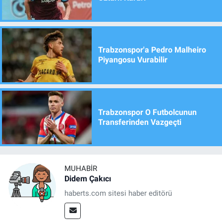
Trabzonspor'a Pedro Malheiro
Piyangosu Vurabilir
Trabzonspor O Futbolcunun
Transferinden Vazgeçti
MUHABIR
Didem Çakıcı
haberts.com sitesi haber editörü