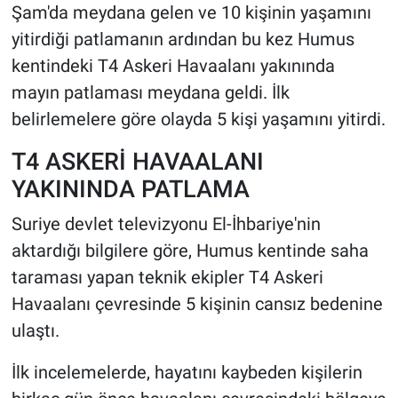
Şam'da meydana gelen ve 10 kişinin yaşamını
yitirdiği patlamanın ardından bu kez Humus
HABERDE İNSAN
kentindeki T4 Askeri Havaalanı yakınında
POLİTİKA
mayın patlaması meydana geldi. İlk
belirlemelere göre olayda 5 kişi yaşamını yitirdi.
SPOR
T4 ASKERİ HAVAALANI
MAGAZİN
YAKININDA PATLAMA
Suriye devlet televizyonu El-İhbariye'nin
Bilim, Teknoloji
aktardığı bilgilere göre, Humus kentinde saha
taraması yapan teknik ekipler T4 Askeri
Havaalanı çevresinde 5 kişinin cansız bedenine
ulaştı.
İlk incelemelerde, hayatını kaybeden kişilerin