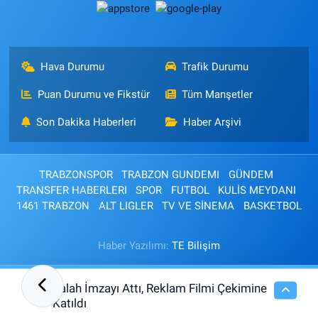
Hava Durumu
Trafik Durumu
Puan Durumu ve Fikstür
Tüm Manşetler
Son Dakika Haberleri
Haber Arşivi
TRABZONSPOR
TRABZON GUNDEMI
GÜNDEM
TRANSFER HABERLERI
SPOR
FUTBOL
KULİS MEYDANI
1461 TRABZON
ALT LIGLER
TV VE SİNEMA
BASKETBOL
Haber Yazılımı:
TE Bilişim
Salah İmzayı Attı, Reklam Filmi Çekimine
16:26
Katıldı