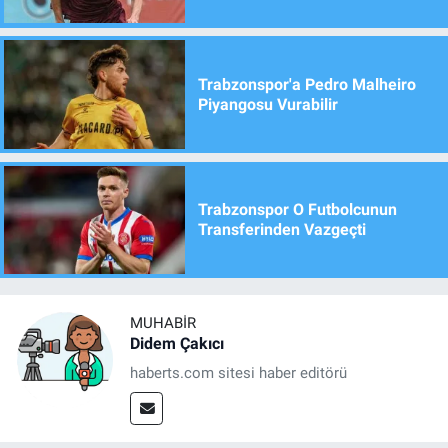
Trabzonspor'a Pedro Malheiro
Piyangosu Vurabilir
Trabzonspor O Futbolcunun
Transferinden Vazgeçti
MUHABIR
Didem Çakıcı
haberts.com sitesi haber editörü