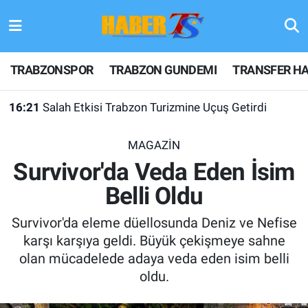
TRABZONSPOR
Hava Durumu
TRABZONSPOR
TRABZON GUNDEMI
TRANSFER HA
TRABZON GUNDEMI
Trafik Durumu
16:21
Salah Etkisi Trabzon Turizmine Uçuş Getirdi
GÜNDEM
Süper Lig Puan Durumu ve Fikstür
MAGAZİN
TRANSFER HABERLERI
Tüm Manşetler
Survivor'da Veda Eden İsim
Belli Oldu
KULİS MEYDANI
Son Dakika Haberleri
Survivor'da eleme düellosunda Deniz ve Nefise
1461 TRABZON
Haber Arşivi
karşı karşıya geldi. Büyük çekişmeye sahne
olan mücadelede adaya veda eden isim belli
FUTBOL
oldu.
ALT LIGLER