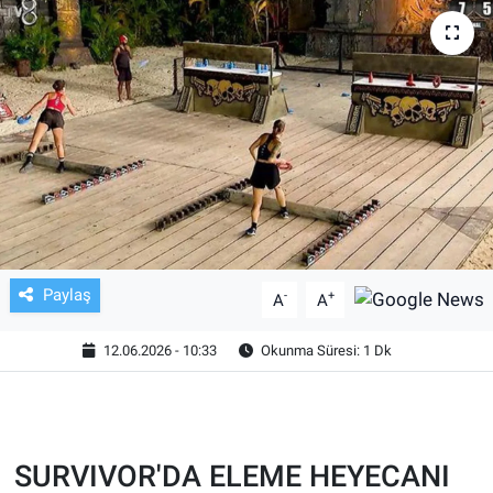
TV VE SİNEMA
BASKETBOL
SAĞLIK
GENEL
KÜLTÜR SANAT
Paylaş
-
+
A
A
ASAYİŞ
12.06.2026 - 10:33
Okunma Süresi: 1 Dk
EKONOMİ
EĞİTİM
SURVIVOR'DA ELEME HEYECANI
ÇEVRE