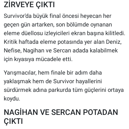
ZİRVEYE ÇIKTI
HABERDE İNSAN
Survivor'da büyük final öncesi heyecan her
geçen gün artarken, son bölümde oynanan
POLİTİKA
eleme düellosu izleyicileri ekran başına kilitledi.
Kritik haftada eleme potasında yer alan Deniz,
SPOR
Nefise, Nagihan ve Sercan adada kalabilmek
MAGAZİN
için kıyasıya mücadele etti.
Yarışmacılar, hem finale bir adım daha
Bilim, Teknoloji
yaklaşmak hem de Survivor hayallerini
sürdürmek adına parkurda tüm güçlerini ortaya
koydu.
NAGİHAN VE SERCAN POTADAN
ÇIKTI