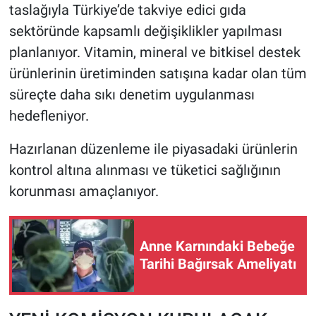
taslağıyla Türkiye’de takviye edici gıda
sektöründe kapsamlı değişiklikler yapılması
HABERDE İNSAN
planlanıyor. Vitamin, mineral ve bitkisel destek
POLİTİKA
ürünlerinin üretiminden satışına kadar olan tüm
süreçte daha sıkı denetim uygulanması
SPOR
hedefleniyor.
MAGAZİN
Hazırlanan düzenleme ile piyasadaki ürünlerin
kontrol altına alınması ve tüketici sağlığının
Bilim, Teknoloji
korunması amaçlanıyor.
Anne Karnındaki Bebeğe
Tarihi Bağırsak Ameliyatı