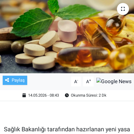
TV VE SİNEMA
BASKETBOL
SAĞLIK
GENEL
KÜLTÜR SANAT
Paylaş
-
+
A
A
ASAYİŞ
14.05.2026 - 08:43
Okunma Süresi: 2 Dk
EKONOMİ
EĞİTİM
Sağlık Bakanlığı tarafından hazırlanan yeni yasa
ÇEVRE