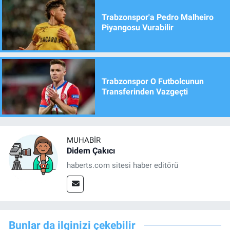
Trabzonspor'a Pedro Malheiro
Piyangosu Vurabilir
Trabzonspor O Futbolcunun
Transferinden Vazgeçti
MUHABIR
Didem Çakıcı
haberts.com sitesi haber editörü
Bunlar da ilginizi çekebilir