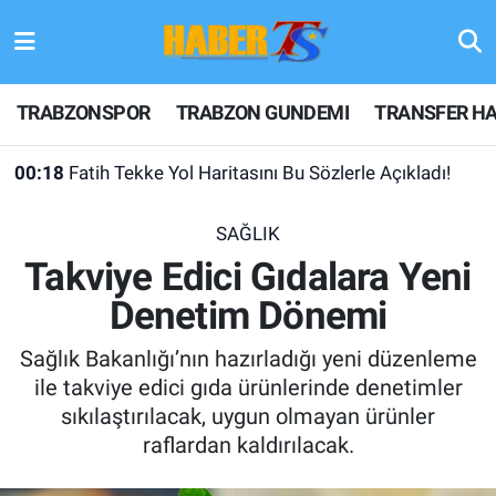
TRABZONSPOR
Hava Durumu
TRABZONSPOR
TRABZON GUNDEMI
TRANSFER HA
TRABZON GUNDEMI
Trafik Durumu
00:18
Fatih Tekke Yol Haritasını Bu Sözlerle Açıkladı!
GÜNDEM
Süper Lig Puan Durumu ve Fikstür
SAĞLIK
TRANSFER HABERLERI
Tüm Manşetler
Takviye Edici Gıdalara Yeni
Denetim Dönemi
KULİS MEYDANI
Son Dakika Haberleri
Sağlık Bakanlığı’nın hazırladığı yeni düzenleme
1461 TRABZON
Haber Arşivi
ile takviye edici gıda ürünlerinde denetimler
sıkılaştırılacak, uygun olmayan ürünler
FUTBOL
raflardan kaldırılacak.
ALT LIGLER