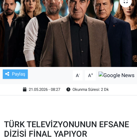
TV VE SİNEMA
BASKETBOL
SAĞLIK
GENEL
KÜLTÜR SANAT
Paylaş
-
+
A
A
ASAYİŞ
21.05.2026 - 08:27
Okunma Süresi: 2 Dk
EKONOMİ
EĞİTİM
TÜRK TELEVİZYONUNUN EFSANE
DİZİSİ FİNAL YAPIYOR
ÇEVRE