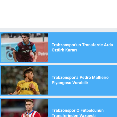
Trabzonspor'un Transferde Arda
Öztürk Kararı
Trabzonspor'a Pedro Malheiro
Piyangosu Vurabilir
Trabzonspor O Futbolcunun
Transferinden Vazgeçti