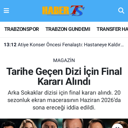
TRABZONSPOR
Hava Durumu
TRABZONSPOR
TRABZON GUNDEMI
TRANSFER HA
TRABZON GUNDEMI
Trafik Durumu
13:12
Atiye Konser Öncesi Fenalaştı: Hastaneye Kaldırıldı
GÜNDEM
Süper Lig Puan Durumu ve Fikstür
MAGAZİN
TRANSFER HABERLERI
Tüm Manşetler
Tarihe Geçen Dizi İçin Final
Kararı Alındı
KULİS MEYDANI
Son Dakika Haberleri
Arka Sokaklar dizisi için final kararı alındı. 20
1461 TRABZON
Haber Arşivi
sezonluk ekran macerasının Haziran 2026’da
sona ereceği iddia edildi.
FUTBOL
ALT LIGLER