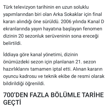
Türk televizyon tarihinin en uzun soluklu
HABERDE İNSAN
yapımlarından biri olan Arka Sokaklar için final
kararı alındığı öne sürüldü. 2006 yılında Kanal D
POLİTİKA
ekranlarında yayın hayatına başlayan fenomen
dizinin 20 sezonluk serüveninin sona ereceği
SPOR
belirtildi.
MAGAZİN
İddiaya göre kanal yönetimi, dizinin
Bilim, Teknoloji
önümüzdeki sezon için planlanan 21. sezon
hazırlıklarını tamamen iptal etti. Alınan kararın
oyuncu kadrosu ve teknik ekibe de resmi olarak
bildirildiği öğrenildi.
700’DEN FAZLA BÖLÜMLE TARİHE
GEÇTİ