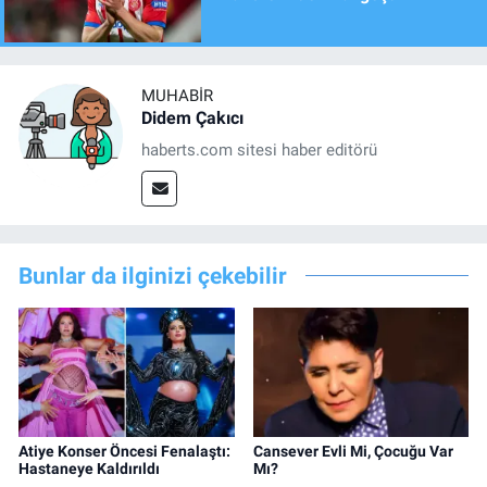
MUHABIR
Didem Çakıcı
haberts.com sitesi haber editörü
Bunlar da ilginizi çekebilir
Atiye Konser Öncesi Fenalaştı:
Cansever Evli Mi, Çocuğu Var
Hastaneye Kaldırıldı
Mı?