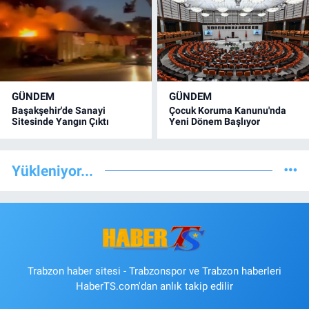
GÜNDEM
GÜNDEM
Başakşehir'de Sanayi
Çocuk Koruma Kanunu'nda
Sitesinde Yangın Çıktı
Yeni Dönem Başlıyor
Yükleniyor...
Trabzon haber sitesi - Trabzonspor ve Trabzon haberleri
HaberTS.com'dan anlık takip edilir