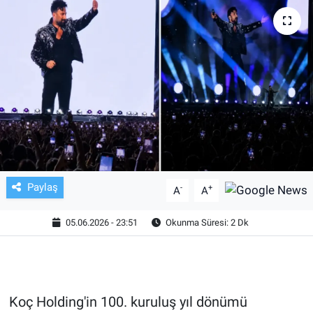
TV VE SİNEMA
BASKETBOL
SAĞLIK
GENEL
KÜLTÜR SANAT
Paylaş
-
+
A
A
ASAYİŞ
05.06.2026 - 23:51
Okunma Süresi: 2 Dk
EKONOMİ
EĞİTİM
Koç Holding'in 100. kuruluş yıl dönümü
ÇEVRE