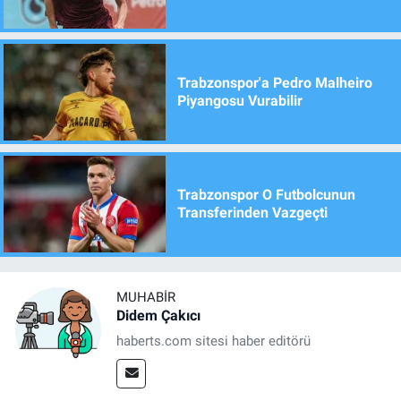
Trabzonspor'a Pedro Malheiro
Piyangosu Vurabilir
Trabzonspor O Futbolcunun
Transferinden Vazgeçti
MUHABIR
Didem Çakıcı
haberts.com sitesi haber editörü