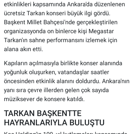
etkinlikleri kapsamında Ankara'da düzenlenen
ücretsiz Tarkan konseri büyük ilgi gördü.
HABERDE İNSAN
Başkent Millet Bahçesi'nde gerçekleştirilen
POLİTİKA
organizasyonda on binlerce kişi Megastar
Tarkan'ın sahne performansını izlemek için
SPOR
alana akın etti.
MAGAZİN
Kapıların açılmasıyla birlikte konser alanında
yoğunluk oluşurken, vatandaşlar saatler
Bilim, Teknoloji
öncesinden etkinlik alanını doldurdu. Ankara'nın
yanı sıra çevre illerden gelen çok sayıda
müziksever de konsere katıldı.
TARKAN BAŞKENTTE
HAYRANLARIYLA BULUŞTU