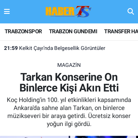
TRABZONSPOR
Hava Durumu
TRABZONSPOR
TRABZON GUNDEMI
TRANSFER HA
TRABZON GUNDEMI
Trafik Durumu
21:59
Kelkit Çayı’nda Belgesellik Görüntüler
GÜNDEM
Süper Lig Puan Durumu ve Fikstür
MAGAZİN
TRANSFER HABERLERI
Tüm Manşetler
Tarkan Konserine On
Binlerce Kişi Akın Etti
KULİS MEYDANI
Son Dakika Haberleri
Koç Holding'in 100. yıl etkinlikleri kapsamında
1461 TRABZON
Haber Arşivi
Ankara'da sahne alan Tarkan, on binlerce
müzikseveri bir araya getirdi. Ücretsiz konser
FUTBOL
yoğun ilgi gördü.
ALT LIGLER