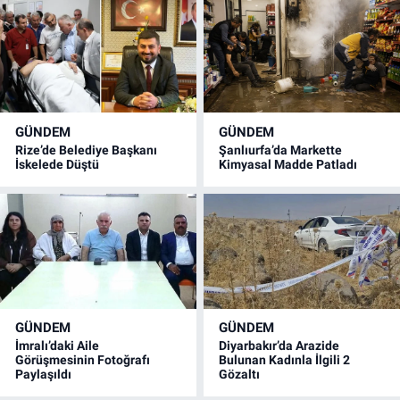
GÜNDEM
GÜNDEM
Rize’de Belediye Başkanı
Şanlıurfa’da Markette
İskelede Düştü
Kimyasal Madde Patladı
GÜNDEM
GÜNDEM
İmralı’daki Aile
Diyarbakır’da Arazide
Görüşmesinin Fotoğrafı
Bulunan Kadınla İlgili 2
Paylaşıldı
Gözaltı