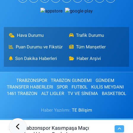
Hava Durumu
Trafik Durumu
Puan Durumu ve Fikstür
Tüm Manşetler
Son Dakika Haberleri
Haber Arşivi
TRABZONSPOR
TRABZON GUNDEMI
GÜNDEM
TRANSFER HABERLERI
SPOR
FUTBOL
KULİS MEYDANI
1461 TRABZON
ALT LIGLER
TV VE SİNEMA
BASKETBOL
Haber Yazılımı:
TE Bilişim
Trabzonspor Kasımpaşa Maçı
22:00