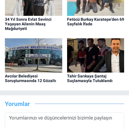
34 Yıl Sonra Evlat Sevinci
Fetöcü Burkay Karatepe’den 69
Yaşayan Ailenin Maaş
Sayfalık İfade
Mağduriyeti
Avcılar Belediyesi
Tahir Sarıkaya Şantaj
Soruşturmasında 12 Gözaltı
Suçlamasıyla Tutuklandı
Yorumlar