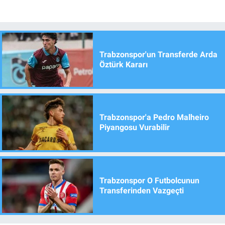
Trabzonspor'un Transferde Arda
Öztürk Kararı
Trabzonspor'a Pedro Malheiro
Piyangosu Vurabilir
Trabzonspor O Futbolcunun
Transferinden Vazgeçti