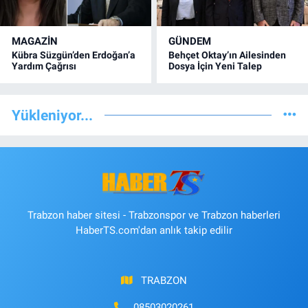
MAGAZİN
GÜNDEM
Kübra Süzgün’den Erdoğan’a
Behçet Oktay’ın Ailesinden
Yardım Çağrısı
Dosya İçin Yeni Talep
Yükleniyor...
Trabzon haber sitesi - Trabzonspor ve Trabzon haberleri
HaberTS.com'dan anlık takip edilir
TRABZON
08503020261