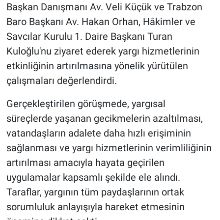
Başkan Danışmanı Av. Veli Küçük ve Trabzon
Baro Başkanı Av. Hakan Orhan, Hâkimler ve
HABERDE İNSAN
Savcılar Kurulu 1. Daire Başkanı Turan
POLİTİKA
Kuloğlu'nu ziyaret ederek yargı hizmetlerinin
etkinliğinin artırılmasına yönelik yürütülen
SPOR
çalışmaları değerlendirdi.
MAGAZİN
Gerçekleştirilen görüşmede, yargısal
süreçlerde yaşanan gecikmelerin azaltılması,
Bilim, Teknoloji
vatandaşların adalete daha hızlı erişiminin
sağlanması ve yargı hizmetlerinin verimliliğinin
artırılması amacıyla hayata geçirilen
uygulamalar kapsamlı şekilde ele alındı.
Taraflar, yargının tüm paydaşlarının ortak
sorumluluk anlayışıyla hareket etmesinin