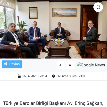
TV VE SİNEMA
BASKETBOL
SAĞLIK
GENEL
KÜLTÜR SANAT
Paylaş
-
+
A
A
ASAYİŞ
25.06.2026 - 23:04
Okunma Süresi: 2 Dk
EKONOMİ
EĞİTİM
Türkiye Barolar Birliği Başkanı Av. Erinç Sağkan,
ÇEVRE