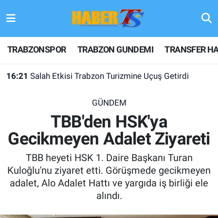
TRABZONSPOR
Hava Durumu
TRABZONSPOR
TRABZON GUNDEMI
TRANSFER HA
TRABZON GUNDEMI
Trafik Durumu
16:21
Salah Etkisi Trabzon Turizmine Uçuş Getirdi
GÜNDEM
Süper Lig Puan Durumu ve Fikstür
GÜNDEM
TRANSFER HABERLERI
Tüm Manşetler
TBB'den HSK'ya
Gecikmeyen Adalet Ziyareti
KULİS MEYDANI
Son Dakika Haberleri
TBB heyeti HSK 1. Daire Başkanı Turan
1461 TRABZON
Haber Arşivi
Kuloğlu'nu ziyaret etti. Görüşmede gecikmeyen
adalet, Alo Adalet Hattı ve yargıda iş birliği ele
FUTBOL
alındı.
ALT LIGLER