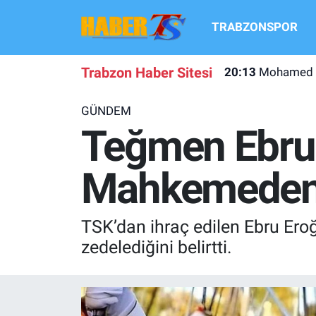
TRABZONSPOR
TRABZONSPOR
Hava Durumu
Trabzon Haber Sitesi
20:13
Mohamed Sal
TRABZON GUNDEMI
Trafik Durumu
GÜNDEM
GÜNDEM
Süper Lig Puan Durumu ve Fikstür
Teğmen Ebru 
TRANSFER HABERLERI
Tüm Manşetler
Mahkemeden 
KULİS MEYDANI
Son Dakika Haberleri
TSK’dan ihraç edilen Ebru Ero
1461 TRABZON
Haber Arşivi
zedelediğini belirtti.
FUTBOL
ALT LIGLER