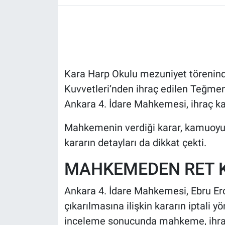
HABERDE İNSAN
POLİTİKA
Kara Harp Okulu mezuniyet töreninde
SPOR
Kuvvetleri’nden ihraç edilen Teğmen
MAGAZİN
Ankara 4. İdare Mahkemesi, ihraç kara
Bilim, Teknoloji
Mahkemenin verdiği karar, kamuoyun
kararın detayları da dikkat çekti.
MAHKEMEDEN RET 
Ankara 4. İdare Mahkemesi, Ebru Ero
çıkarılmasına ilişkin kararın iptali y
inceleme sonucunda mahkeme, ihraç