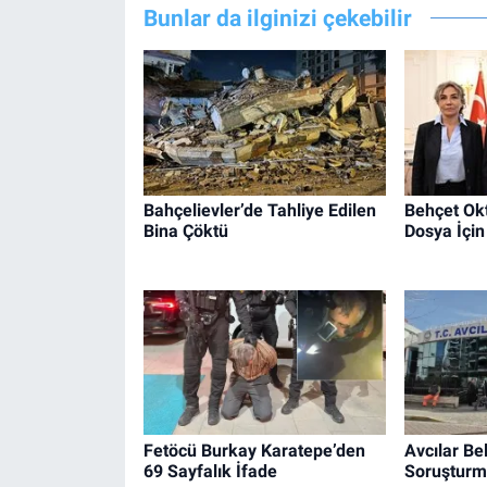
Bunlar da ilginizi çekebilir
Bahçelievler’de Tahliye Edilen
Behçet Okt
Bina Çöktü
Dosya İçin
Fetöcü Burkay Karatepe’den
Avcılar Be
69 Sayfalık İfade
Soruşturm