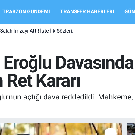
TRABZON GUNDEMI
TRANSFER HABERLERI
GÜN
ah İmzayı Attı! İşte İlk Sözleri..
Eroğlu Davasında
Ret Kararı
ğlu’nun açtığı dava reddedildi. Mahkeme, 