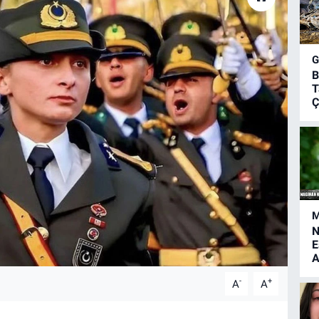
B
T
Ç
M
N
E
A
-
+
A
A