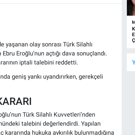
M
K
E
Ç
 yaşanan olay sonrası Türk Silahlı
 Ebru Eroğlu’nun açtığı dava sonuçlandı.
Y
rının iptali talebini reddetti.
da geniş yankı uyandırırken, gerekçeli
KARARI
ğlu’nun Türk Silahlı Kuvvetleri’nden
önündeki talebini değerlendirdi. Yapılan
 kararında hukuka aykırılık bulunmadığına