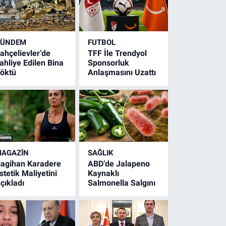
GÜNDEM
FUTBOL
ahçelievler’de
TFF İle Trendyol
ahliye Edilen Bina
Sponsorluk
öktü
Anlaşmasını Uzattı
AGAZİN
SAĞLIK
agihan Karadere
ABD’de Jalapeno
stetik Maliyetini
Kaynaklı
çıkladı
Salmonella Salgını