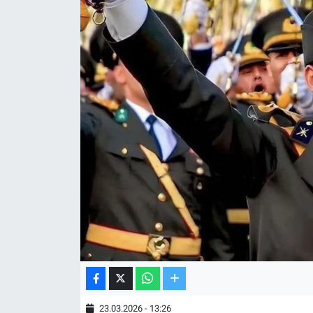
TV VE SİNEMA
BASKETBOL
SAĞLIK
GENEL
KÜLTÜR SANAT
ASAYİŞ
EKONOMİ
EĞİTİM
23.03.2026 - 13:26
ÇEVRE