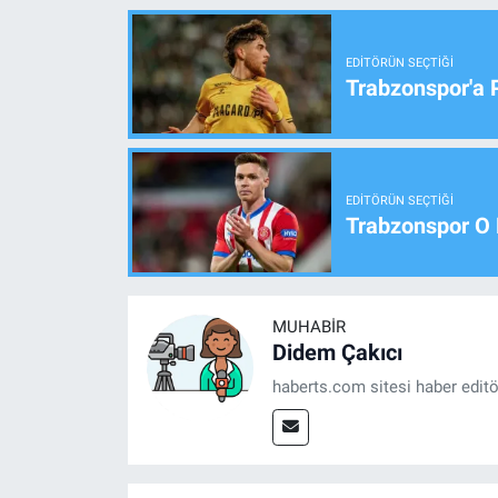
EDITÖRÜN SEÇTIĞI
Trabzonspor'a 
EDITÖRÜN SEÇTIĞI
Trabzonspor O 
MUHABIR
Didem Çakıcı
haberts.com sitesi haber edit