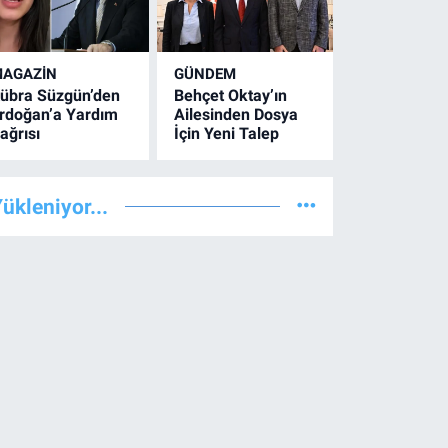
AGAZİN
GÜNDEM
übra Süzgün’den
Behçet Oktay’ın
rdoğan’a Yardım
Ailesinden Dosya
ağrısı
İçin Yeni Talep
ükleniyor...