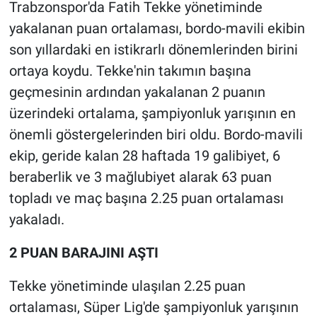
Trabzonspor'da Fatih Tekke yönetiminde
yakalanan puan ortalaması, bordo-mavili ekibin
HABERDE İNSAN
son yıllardaki en istikrarlı dönemlerinden birini
POLİTİKA
ortaya koydu. Tekke'nin takımın başına
geçmesinin ardından yakalanan 2 puanın
SPOR
üzerindeki ortalama, şampiyonluk yarışının en
önemli göstergelerinden biri oldu. Bordo-mavili
MAGAZİN
ekip, geride kalan 28 haftada 19 galibiyet, 6
beraberlik ve 3 mağlubiyet alarak 63 puan
Bilim, Teknoloji
topladı ve maç başına 2.25 puan ortalaması
yakaladı.
2 PUAN BARAJINI AŞTI
Tekke yönetiminde ulaşılan 2.25 puan
ortalaması, Süper Lig'de şampiyonluk yarışının