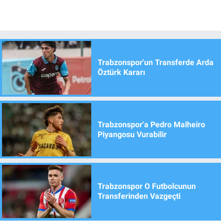
Trabzonspor'un Transferde Arda
Öztürk Kararı
Trabzonspor'a Pedro Malheiro
Piyangosu Vurabilir
Trabzonspor O Futbolcunun
Transferinden Vazgeçti