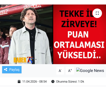
TV VE SİNEMA
BASKETBOL
SAĞLIK
GENEL
KÜLTÜR SANAT
ASAYİŞ
Paylaş
-
+
A
A
EKONOMİ
11.04.2026 - 08:54
Okunma Süresi: 1 Dk
EĞİTİM
ÇEVRE