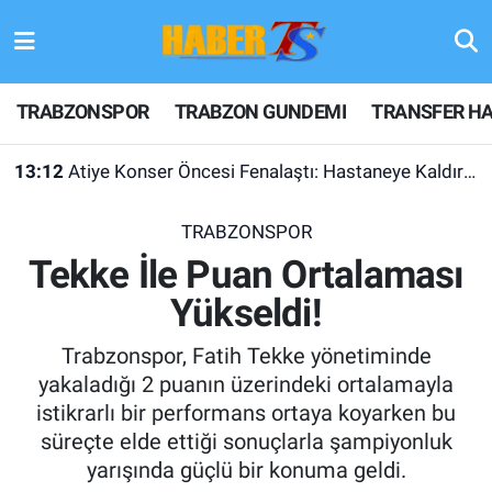
TRABZONSPOR
Hava Durumu
TRABZONSPOR
TRABZON GUNDEMI
TRANSFER HA
TRABZON GUNDEMI
Trafik Durumu
13:12
Atiye Konser Öncesi Fenalaştı: Hastaneye Kaldırıldı
GÜNDEM
Süper Lig Puan Durumu ve Fikstür
TRABZONSPOR
TRANSFER HABERLERI
Tüm Manşetler
Tekke İle Puan Ortalaması
Yükseldi!
KULİS MEYDANI
Son Dakika Haberleri
Trabzonspor, Fatih Tekke yönetiminde
1461 TRABZON
Haber Arşivi
yakaladığı 2 puanın üzerindeki ortalamayla
istikrarlı bir performans ortaya koyarken bu
FUTBOL
süreçte elde ettiği sonuçlarla şampiyonluk
yarışında güçlü bir konuma geldi.
ALT LIGLER