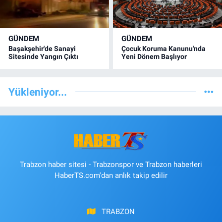
GÜNDEM
GÜNDEM
Başakşehir'de Sanayi
Çocuk Koruma Kanunu'nda
Sitesinde Yangın Çıktı
Yeni Dönem Başlıyor
Yükleniyor...
Trabzon haber sitesi - Trabzonspor ve Trabzon haberleri
HaberTS.com'dan anlık takip edilir
TRABZON