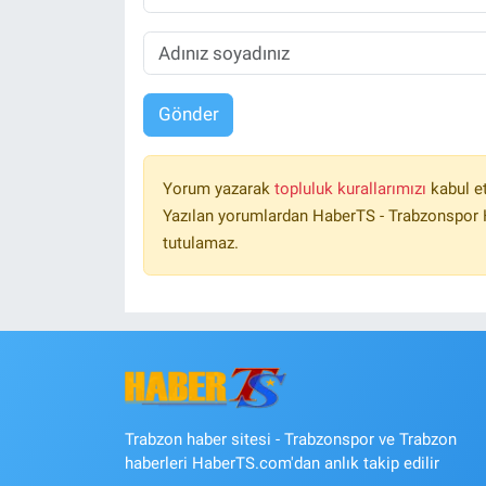
Gönder
Yorum yazarak
topluluk kurallarımızı
kabul e
Yazılan yorumlardan HaberTS - Trabzonspor H
tutulamaz.
Trabzon haber sitesi - Trabzonspor ve Trabzon
haberleri HaberTS.com'dan anlık takip edilir