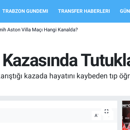
TRABZON GUNDEMI
TRANSFER HABERLERI
GÜN
ih Aston Villa Maçı Hangi Kanalda?
i Kazasında Tutuk
karıştığı kazada hayatını kaybeden tıp öğ
-
+
A
A