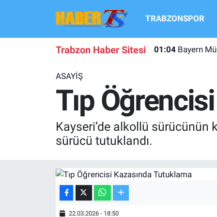
TRABZONSPOR
TRABZONSPOR
Hava Durumu
Trabzon Haber Sitesi
01:04
Bayern Mün
TRABZON GUNDEMI
Trafik Durumu
ASAYİŞ
GÜNDEM
Süper Lig Puan Durumu ve Fikstür
Tıp Öğrencis
TRANSFER HABERLERI
Tüm Manşetler
Kayseri’de alkollü sürücünün 
KULİS MEYDANI
Son Dakika Haberleri
sürücü tutuklandı.
1461 TRABZON
Haber Arşivi
FUTBOL
ALT LIGLER
22.03.2026 - 18:50