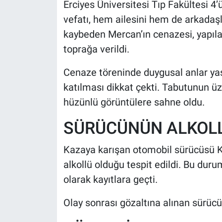
Erciyes Üniversitesi Tıp Fakültesi 4’
vefatı, hem ailesini hem de arkadaş
HABERDE İNSAN
kaybeden Mercan’ın cenazesi, yapıla
toprağa verildi.
POLİTİKA
Cenaze töreninde duygusal anlar yaş
SPOR
katılması dikkat çekti. Tabutunun üz
MAGAZİN
hüzünlü görüntülere sahne oldu.
SÜRÜCÜNÜN ALKOLL
Bilim, Teknoloji
Kazaya karışan otomobil sürücüsü Ka
alkollü olduğu tespit edildi. Bu duru
olarak kayıtlara geçti.
Olay sonrası gözaltına alınan sürücü 