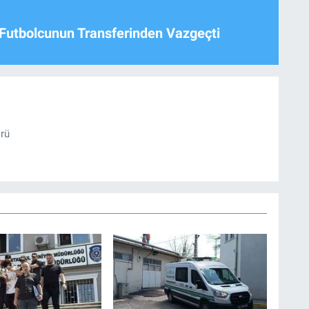
Futbolcunun Transferinden Vazgeçti
örü