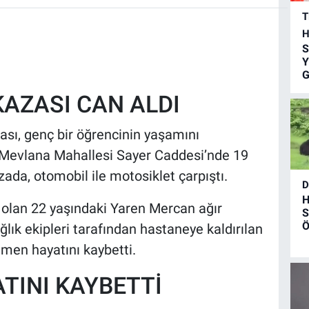
T
H
S
Y
G
KAZASI CAN ALDI
ası, genç bir öğrencinin yaşamını
si Mevlana Mahallesi Sayer Caddesi’nde 19
da, otomobil ile motosiklet çarpıştı.
D
H
 olan 22 yaşındaki Yaren Mercan ağır
S
Ö
ğlık ekipleri tarafından hastaneye kaldırılan
men hayatını kaybetti.
ATINI KAYBETTİ