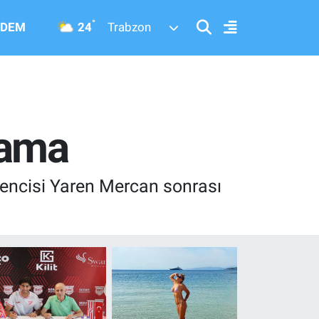
°
24
DEM
Trabzon
lama
rencisi Yaren Mercan sonrası