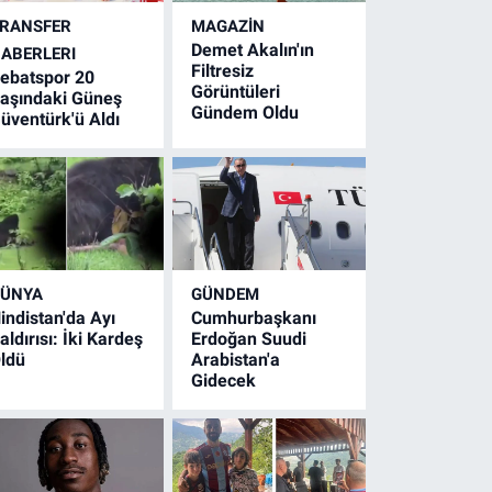
RANSFER
MAGAZİN
Demet Akalın'ın
ABERLERI
Filtresiz
ebatspor 20
Görüntüleri
aşındaki Güneş
Gündem Oldu
üventürk'ü Aldı
ÜNYA
GÜNDEM
indistan'da Ayı
Cumhurbaşkanı
aldırısı: İki Kardeş
Erdoğan Suudi
ldü
Arabistan'a
Gidecek