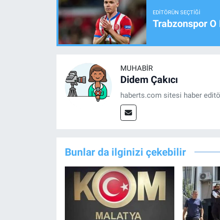
EDITÖRÜN SEÇTIĞI
Trabzonspor O 
MUHABIR
Didem Çakıcı
haberts.com sitesi haber edit
Bunlar da ilginizi çekebilir