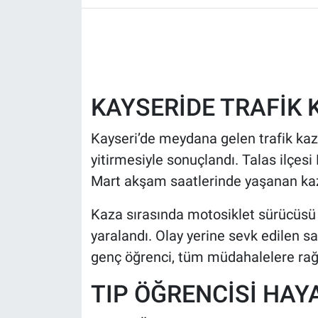
TV VE SİNEMA
BASKETBOL
SAĞLIK
KAYSERİDE TRAFİK 
GENEL
Kayseri’de meydana gelen trafik kaz
yitirmesiyle sonuçlandı. Talas ilçe
KÜLTÜR SANAT
Mart akşam saatlerinde yaşanan kaza
ASAYİŞ
Kaza sırasında motosiklet sürücüsü
yaralandı. Olay yerine sevk edilen sa
EKONOMİ
genç öğrenci, tüm müdahalelere rağ
EĞİTİM
TIP ÖĞRENCİSİ HAY
ÇEVRE