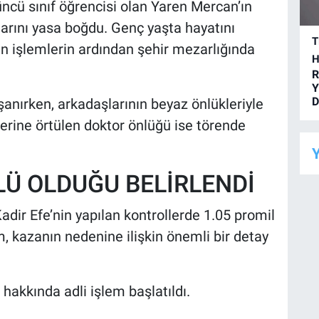
üncü sınıf öğrencisi olan Yaren Mercan’ın
larını yasa boğdu. Genç yaşta hayatını
T
n işlemlerin ardından şehir mezarlığında
H
R
Y
D
anırken, arkadaşlarının beyaz önlükleriyle
erine örtülen doktor önlüğü ise törende
Y
Ü OLDUĞU BELİRLENDİ
dir Efe’nin yapılan kontrollerde 1.05 promil
m, kazanın nedenine ilişkin önemli bir detay
hakkında adli işlem başlatıldı.