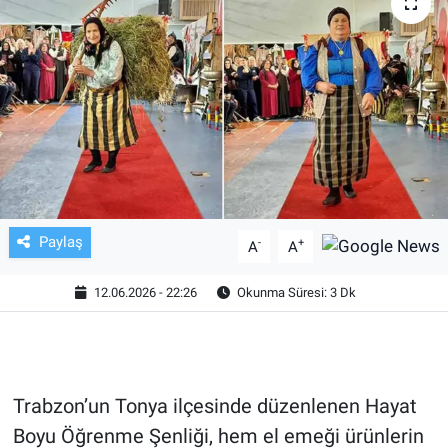
TV VE SİNEMA
BASKETBOL
SAĞLIK
GENEL
KÜLTÜR SANAT
Paylaş
-
+
A
A
ASAYİŞ
12.06.2026 - 22:26
Okunma Süresi: 3 Dk
EKONOMİ
EĞİTİM
Trabzon’un Tonya ilçesinde düzenlenen Hayat
Boyu Öğrenme Şenliği, hem el emeği ürünlerin
ÇEVRE