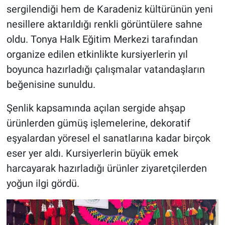
sergilendiği hem de Karadeniz kültürünün yeni
nesillere aktarıldığı renkli görüntülere sahne
HABERDE İNSAN
oldu. Tonya Halk Eğitim Merkezi tarafından
POLİTİKA
organize edilen etkinlikte kursiyerlerin yıl
boyunca hazırladığı çalışmalar vatandaşların
SPOR
beğenisine sunuldu.
MAGAZİN
Şenlik kapsamında açılan sergide ahşap
ürünlerden gümüş işlemelerine, dekoratif
Bilim, Teknoloji
eşyalardan yöresel el sanatlarına kadar birçok
eser yer aldı. Kursiyerlerin büyük emek
harcayarak hazırladığı ürünler ziyaretçilerden
yoğun ilgi gördü.