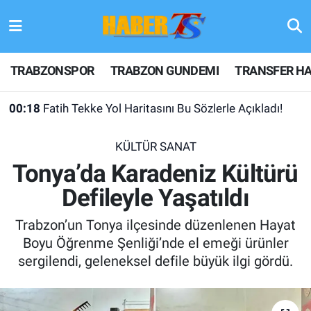
TRABZONSPOR
Hava Durumu
TRABZONSPOR
TRABZON GUNDEMI
TRANSFER HA
TRABZON GUNDEMI
Trafik Durumu
00:18
Fatih Tekke Yol Haritasını Bu Sözlerle Açıkladı!
GÜNDEM
Süper Lig Puan Durumu ve Fikstür
KÜLTÜR SANAT
TRANSFER HABERLERI
Tüm Manşetler
Tonya’da Karadeniz Kültürü
Defileyle Yaşatıldı
KULİS MEYDANI
Son Dakika Haberleri
Trabzon’un Tonya ilçesinde düzenlenen Hayat
1461 TRABZON
Haber Arşivi
Boyu Öğrenme Şenliği’nde el emeği ürünler
sergilendi, geleneksel defile büyük ilgi gördü.
FUTBOL
ALT LIGLER