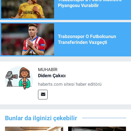
Piyangosu Vurabilir
Trabzonspor O Futbolcunun
Transferinden Vazgeçti
MUHABIR
Didem Çakıcı
haberts.com sitesi haber editörü
Bunlar da ilginizi çekebilir