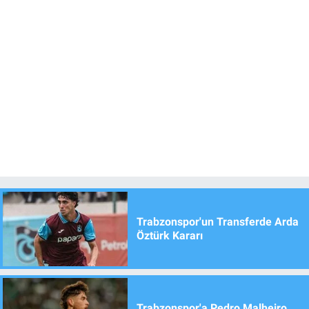
Trabzonspor'un Transferde Arda
Öztürk Kararı
Trabzonspor'a Pedro Malheiro