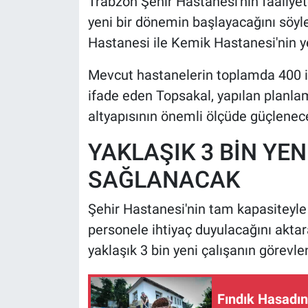
Trabzon Şehir Hastanesi'nin faaliye
yeni bir dönemin başlayacağını söyl
Hastanesi ile Kemik Hastanesi'nin ye
Mevcut hastanelerin toplamda 400 i
ifade eden Topsakal, yapılan planla
altyapısının önemli ölçüde güçlenece
YAKLAŞIK 3 BİN YEN
SAĞLANACAK
Şehir Hastanesi'nin tam kapasiteyle 
personele ihtiyaç duyulacağını akta
yaklaşık 3 bin yeni çalışanın görevle
Fındık Hasadın