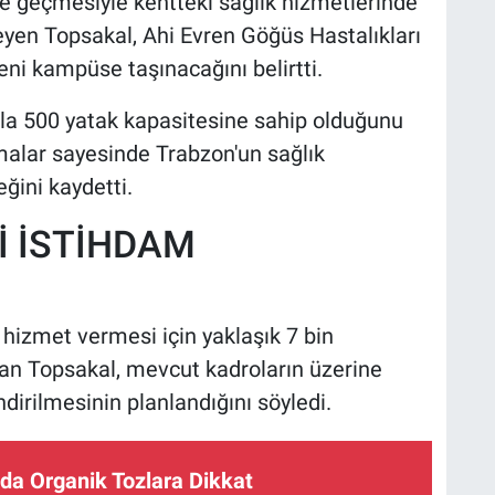
te geçmesiyle kentteki sağlık hizmetlerinde
eyen Topsakal, Ahi Evren Göğüs Hastalıkları
ni kampüse taşınacağını belirtti.
la 500 yatak kapasitesine sahip olduğunu
malar sayesinde Trabzon'un sağlık
ğini kaydetti.
İ İSTİHDAM
hizmet vermesi için yaklaşık 7 bin
ran Topsakal, mevcut kadroların üzerine
ndirilmesinin planlandığını söyledi.
da Organik Tozlara Dikkat