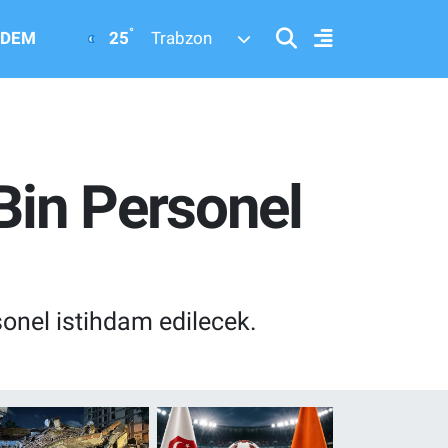
°
25
DEM
Trabzon
Bin Personel
sonel istihdam edilecek.