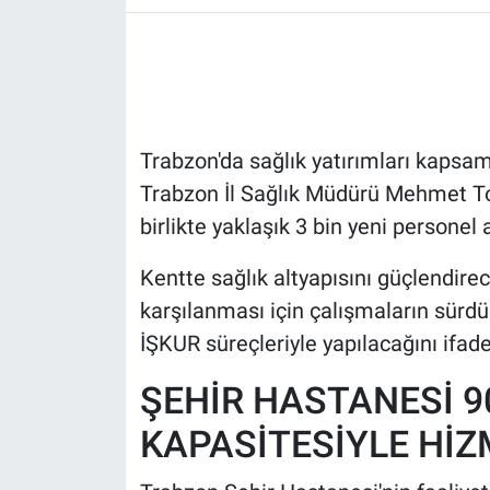
HABERDE İNSAN
POLİTİKA
Trabzon'da sağlık yatırımları kapsam
SPOR
Trabzon İl Sağlık Müdürü Mehmet To
MAGAZİN
birlikte yaklaşık 3 bin yeni personel 
Bilim, Teknoloji
Kentte sağlık altyapısını güçlendire
karşılanması için çalışmaların sürd
İŞKUR süreçleriyle yapılacağını ifade 
ŞEHİR HASTANESİ 9
KAPASİTESİYLE Hİ