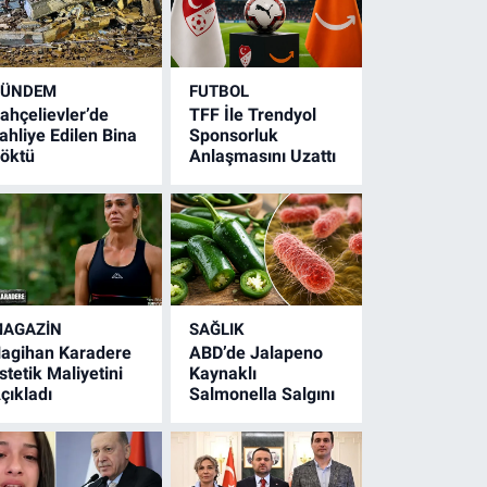
GÜNDEM
FUTBOL
ahçelievler’de
TFF İle Trendyol
ahliye Edilen Bina
Sponsorluk
öktü
Anlaşmasını Uzattı
AGAZİN
SAĞLIK
agihan Karadere
ABD’de Jalapeno
stetik Maliyetini
Kaynaklı
çıkladı
Salmonella Salgını