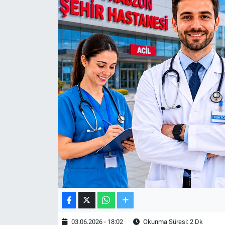
TV VE SİNEMA
BASKETBOL
SAĞLIK
GENEL
KÜLTÜR SANAT
ASAYİŞ
EKONOMİ
EĞİTİM
03.06.2026 - 18:02
Okunma Süresi: 2 Dk
ÇEVRE