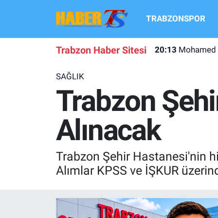
TRABZONSPOR
TRABZONSPOR
Hava Durumu
Trabzon Haber Sitesi
20:13
Mohamed Sal
TRABZON GUNDEMI
Trafik Durumu
SAĞLIK
GÜNDEM
Süper Lig Puan Durumu ve Fikstür
Trabzon Şehir
TRANSFER HABERLERI
Tüm Manşetler
Alınacak
KULİS MEYDANI
Son Dakika Haberleri
Trabzon Şehir Hastanesi'nin hi
1461 TRABZON
Haber Arşivi
Alımlar KPSS ve İŞKUR üzerin
FUTBOL
ALT LIGLER