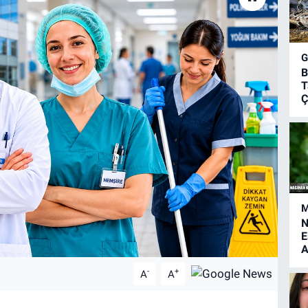
B
T
Ç
M
N
E
A
-
+
A
A