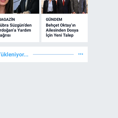
AGAZİN
GÜNDEM
übra Süzgün’den
Behçet Oktay’ın
rdoğan’a Yardım
Ailesinden Dosya
ağrısı
İçin Yeni Talep
ükleniyor...