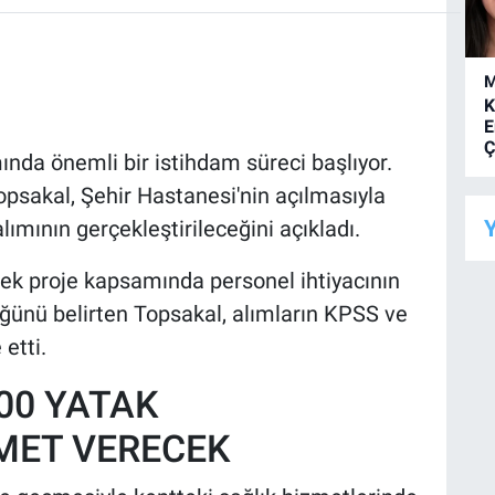
M
K
E
Ç
ında önemli bir istihdam süreci başlıyor.
psakal, Şehir Hastanesi'nin açılmasıyla
Y
alımının gerçekleştirileceğini açıkladı.
cek proje kapsamında personel ihtiyacının
üğünü belirten Topsakal, alımların KPSS ve
etti.
00 YATAK
ZMET VERECEK