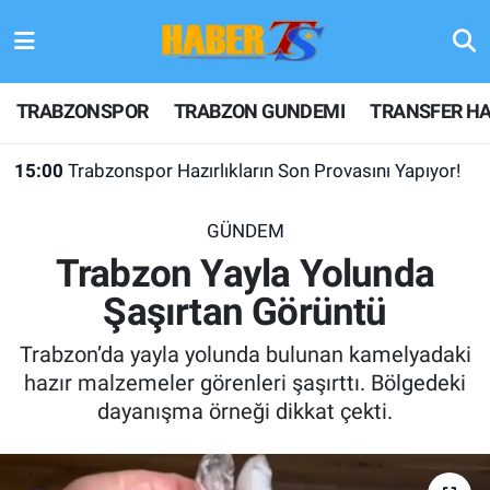
TRABZONSPOR
Hava Durumu
TRABZONSPOR
TRABZON GUNDEMI
TRANSFER HA
TRABZON GUNDEMI
Trafik Durumu
15:00
Trabzonspor Hazırlıkların Son Provasını Yapıyor!
GÜNDEM
Süper Lig Puan Durumu ve Fikstür
GÜNDEM
TRANSFER HABERLERI
Tüm Manşetler
Trabzon Yayla Yolunda
Şaşırtan Görüntü
KULİS MEYDANI
Son Dakika Haberleri
Trabzon’da yayla yolunda bulunan kamelyadaki
1461 TRABZON
Haber Arşivi
hazır malzemeler görenleri şaşırttı. Bölgedeki
dayanışma örneği dikkat çekti.
FUTBOL
ALT LIGLER