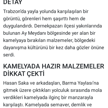
DETAY
Trabzon’da yayla yolunda karşılaşılan bir
HABERDE İNSAN
görüntü, görenleri hem şaşırttı hem de
POLİTİKA
duygulandırdı. Dernekpazarı ilçesi yakınlarında
bulunan Ay Meydanı bölgesinde yer alan bir
SPOR
kamelyaya bırakılan malzemeler, bölgedeki
dayanışma kültürünü bir kez daha gözler önüne
MAGAZİN
serdi.
Bilim, Teknoloji
KAMELYADA HAZIR MALZEMELER
DİKKAT ÇEKTİ
Hasan Saka ve arkadaşları, Barma Yaylası’na
gitmek üzere çıktıkları yolculuk sırasında mola
verdikleri kamelyada ilginç bir manzarayla
karşılaştı. Kamelyada semaver, demlik ve