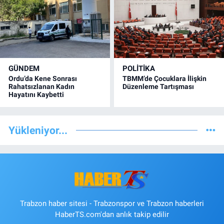
GÜNDEM
POLİTİKA
Ordu’da Kene Sonrası
TBMM’de Çocuklara İlişkin
Rahatsızlanan Kadın
Düzenleme Tartışması
Hayatını Kaybetti
Yükleniyor...
Trabzon haber sitesi - Trabzonspor ve Trabzon haberleri
HaberTS.com'dan anlık takip edilir