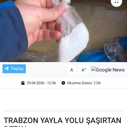
TV VE SİNEMA
BASKETBOL
SAĞLIK
GENEL
KÜLTÜR SANAT
Paylaş
-
+
A
A
ASAYİŞ
29.04.2026 - 12:36
Okunma Süresi: 2 Dk
EKONOMİ
EĞİTİM
TRABZON YAYLA YOLU ŞAŞIRTAN
ÇEVRE