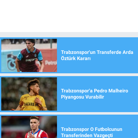
Trabzonspor'un Transferde Arda
Öztürk Kararı
Trabzonspor'a Pedro Malheiro
Piyangosu Vurabilir
Trabzonspor O Futbolcunun
Transferinden Vazgeçti