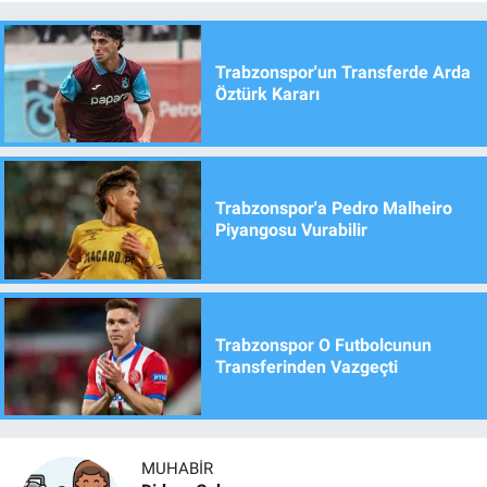
Trabzonspor'un Transferde Arda
Öztürk Kararı
Trabzonspor'a Pedro Malheiro
Piyangosu Vurabilir
Trabzonspor O Futbolcunun
Transferinden Vazgeçti
MUHABIR