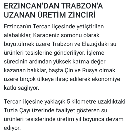
ERZİNCAN'DAN TRABZON'A
UZANAN ÜRETİM ZİNCİRİ
HABERDE İNSAN
Erzincan'ın Tercan ilçesinde yetiştirilen
POLİTİKA
alabalıklar, Karadeniz somonu olarak
büyütülmek üzere Trabzon ve Elazığ'daki su
SPOR
ürünleri tesislerine gönderiliyor. İşleme
MAGAZİN
sürecinin ardından yüksek katma değer
kazanan balıklar, başta Çin ve Rusya olmak
Bilim, Teknoloji
üzere birçok ülkeye ihraç edilerek ekonomiye
katkı sağlıyor.
Tercan ilçesine yaklaşık 5 kilometre uzaklıktaki
Tuzla Çayı üzerinde faaliyet gösteren su
ürünleri tesislerinde üretim yıl boyunca devam
ediyor.