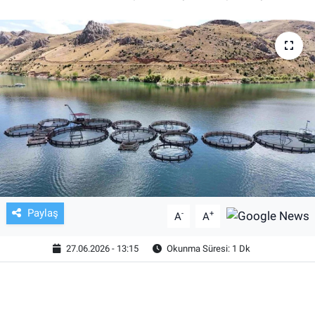
TV VE SİNEMA
BASKETBOL
SAĞLIK
GENEL
KÜLTÜR SANAT
ASAYİŞ
Paylaş
-
+
A
A
EKONOMİ
27.06.2026 - 13:15
Okunma Süresi: 1 Dk
EĞİTİM
ÇEVRE