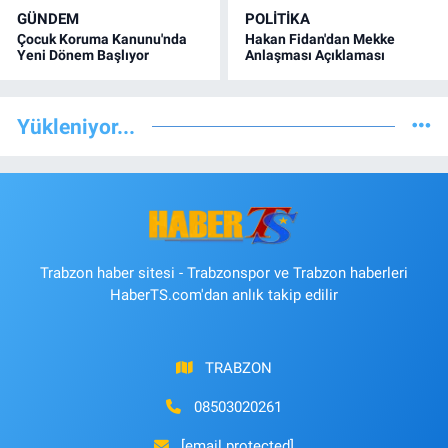
GÜNDEM
POLİTİKA
Çocuk Koruma Kanunu'nda
Hakan Fidan'dan Mekke
Yeni Dönem Başlıyor
Anlaşması Açıklaması
Yükleniyor...
Trabzon haber sitesi - Trabzonspor ve Trabzon haberleri
HaberTS.com'dan anlık takip edilir
TRABZON
08503020261
[email protected]