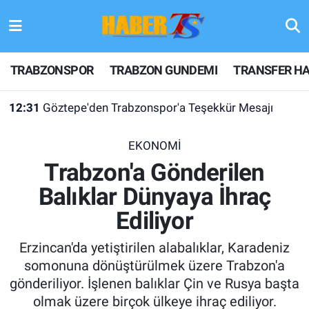
TRABZONSPOR
Hava Durumu
TRABZONSPOR
TRABZON GUNDEMI
TRANSFER HA
TRABZON GUNDEMI
Trafik Durumu
12:31
Göztepe'den Trabzonspor'a Teşekkür Mesajı
GÜNDEM
Süper Lig Puan Durumu ve Fikstür
EKONOMİ
TRANSFER HABERLERI
Tüm Manşetler
Trabzon'a Gönderilen
Balıklar Dünyaya İhraç
KULİS MEYDANI
Son Dakika Haberleri
Ediliyor
1461 TRABZON
Haber Arşivi
Erzincan'da yetiştirilen alabalıklar, Karadeniz
FUTBOL
somonuna dönüştürülmek üzere Trabzon'a
gönderiliyor. İşlenen balıklar Çin ve Rusya başta
ALT LIGLER
olmak üzere birçok ülkeye ihraç ediliyor.