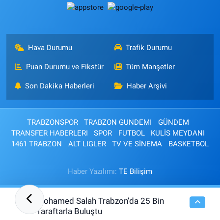
Hava Durumu
Trafik Durumu
Puan Durumu ve Fikstür
Tüm Manşetler
Son Dakika Haberleri
Haber Arşivi
TRABZONSPOR
TRABZON GUNDEMI
GÜNDEM
TRANSFER HABERLERI
SPOR
FUTBOL
KULİS MEYDANI
1461 TRABZON
ALT LIGLER
TV VE SİNEMA
BASKETBOL
Haber Yazılımı:
TE Bilişim
Mohamed Salah Trabzon’da 25 Bin
01:46
Taraftarla Buluştu