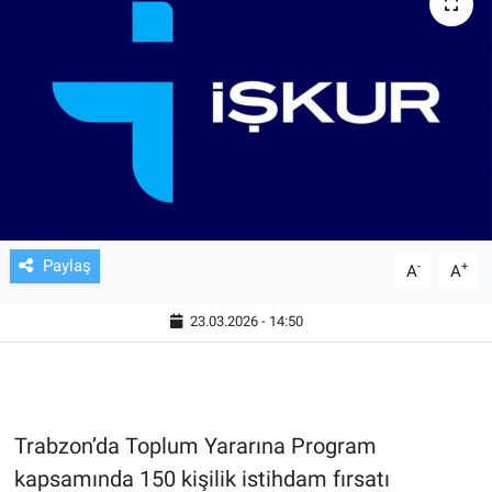
TV VE SİNEMA
BASKETBOL
SAĞLIK
GENEL
KÜLTÜR SANAT
Paylaş
-
+
A
A
ASAYİŞ
23.03.2026 - 14:50
EKONOMİ
EĞİTİM
Trabzon’da Toplum Yararına Program
kapsamında 150 kişilik istihdam fırsatı
ÇEVRE