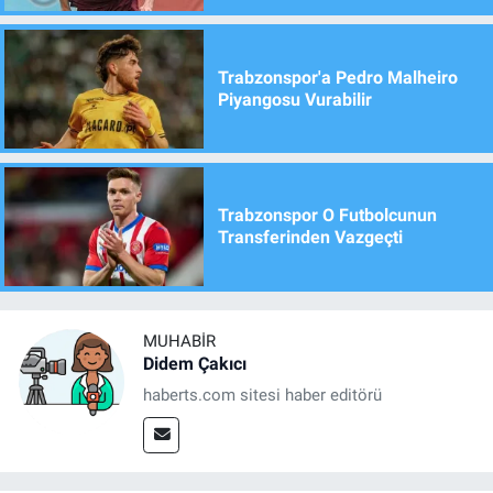
Trabzonspor'a Pedro Malheiro
Piyangosu Vurabilir
Trabzonspor O Futbolcunun
Transferinden Vazgeçti
MUHABIR
Didem Çakıcı
haberts.com sitesi haber editörü