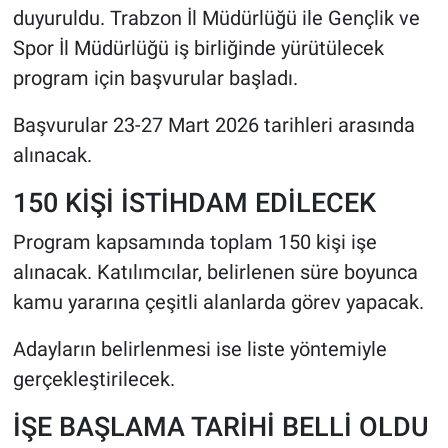
duyuruldu. Trabzon İl Müdürlüğü ile Gençlik ve
Spor İl Müdürlüğü iş birliğinde yürütülecek
HABERDE İNSAN
program için başvurular başladı.
POLİTİKA
Başvurular 23-27 Mart 2026 tarihleri arasında
SPOR
alınacak.
150 KİŞİ İSTİHDAM EDİLECEK
MAGAZİN
Program kapsamında toplam 150 kişi işe
Bilim, Teknoloji
alınacak. Katılımcılar, belirlenen süre boyunca
kamu yararına çeşitli alanlarda görev yapacak.
Adayların belirlenmesi ise liste yöntemiyle
gerçekleştirilecek.
İŞE BAŞLAMA TARİHİ BELLİ OLDU