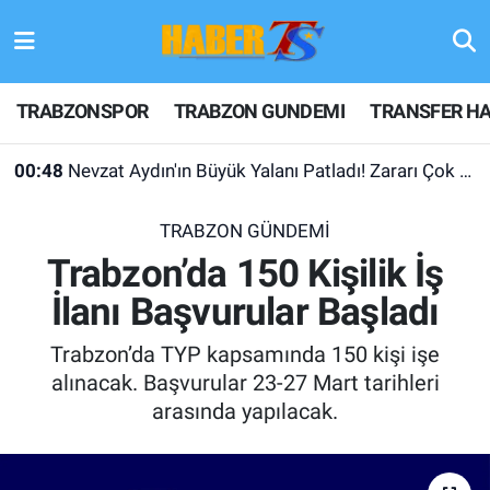
TRABZONSPOR
Hava Durumu
TRABZONSPOR
TRABZON GUNDEMI
TRANSFER HA
TRABZON GUNDEMI
Trafik Durumu
00:48
Nevzat Aydın'ın Büyük Yalanı Patladı! Zararı Çok Desteği Yok
GÜNDEM
Süper Lig Puan Durumu ve Fikstür
TRABZON GÜNDEMİ
TRANSFER HABERLERI
Tüm Manşetler
Trabzon’da 150 Kişilik İş
İlanı Başvurular Başladı
KULİS MEYDANI
Son Dakika Haberleri
Trabzon’da TYP kapsamında 150 kişi işe
1461 TRABZON
Haber Arşivi
alınacak. Başvurular 23-27 Mart tarihleri
arasında yapılacak.
FUTBOL
ALT LIGLER