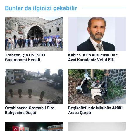
Bunlar da ilginizi çekebilir
Trabzon İçin UNESCO
Kebir Süt’ün Kurucusu Hacı
Gastronomi Hedefi
Avni Karadeniz Vefat Etti
Ortahisar’da Otomobil Site
Beşikdüzü’nde Minibüs Akülü
Bahçesine Düştü
Araca Çarptı