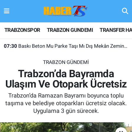
TRABZONSPOR
Hava Durumu
TRABZONSPOR
TRABZON GUNDEMI
TRANSFER HA
TRABZON GUNDEMI
Trafik Durumu
07:30
Baskı Beton Mu Parke Taşı Mı Dış Mekân Zeminlerinde İki Uygulama
GÜNDEM
Süper Lig Puan Durumu ve Fikstür
TRABZON GÜNDEMİ
TRANSFER HABERLERI
Tüm Manşetler
Trabzon’da Bayramda
Ulaşım Ve Otopark Ücretsiz
KULİS MEYDANI
Son Dakika Haberleri
Trabzon’da Ramazan Bayramı boyunca toplu
1461 TRABZON
Haber Arşivi
taşıma ve belediye otoparkları ücretsiz olacak.
Uygulama 3 gün sürecek.
FUTBOL
ALT LIGLER