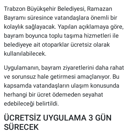
Trabzon Büyükşehir Belediyesi, Ramazan
HABERDE İNSAN
Bayramı süresince vatandaşlara önemli bir
kolaylık sağlayacak. Yapılan açıklamaya göre,
POLİTİKA
bayram boyunca toplu taşıma hizmetleri ile
belediyeye ait otoparklar ücretsiz olarak
SPOR
kullanılabilecek.
MAGAZİN
Uygulamanın, bayram ziyaretlerini daha rahat
Bilim, Teknoloji
ve sorunsuz hale getirmesi amaçlanıyor. Bu
kapsamda vatandaşların ulaşım konusunda
herhangi bir ücret ödemeden seyahat
edebileceği belirtildi.
ÜCRETSİZ UYGULAMA 3 GÜN
SÜRECEK