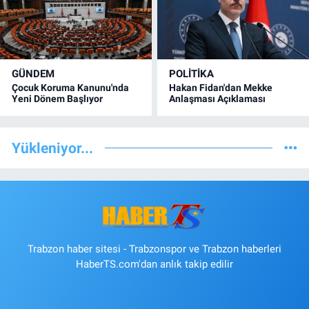
GÜNDEM
POLİTİKA
Çocuk Koruma Kanunu'nda
Hakan Fidan'dan Mekke
Yeni Dönem Başlıyor
Anlaşması Açıklaması
Yükleniyor...
Trabzon haber sitesi - Trabzonspor ve Trabzon haberleri
HaberTS.com'dan anlık takip edilir