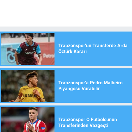
Trabzonspor'un Transferde Arda
Öztürk Kararı
Trabzonspor'a Pedro Malheiro
Piyangosu Vurabilir
Trabzonspor O Futbolcunun
Transferinden Vazgeçti