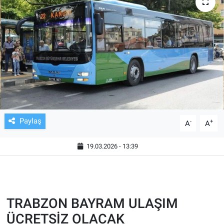
TV VE SİNEMA
BASKETBOL
SAĞLIK
GENEL
KÜLTÜR SANAT
Paylaş
-
+
A
A
ASAYİŞ
19.03.2026 - 13:39
EKONOMİ
EĞİTİM
TRABZON BAYRAM ULAŞIM
ÜCRETSİZ OLACAK
ÇEVRE