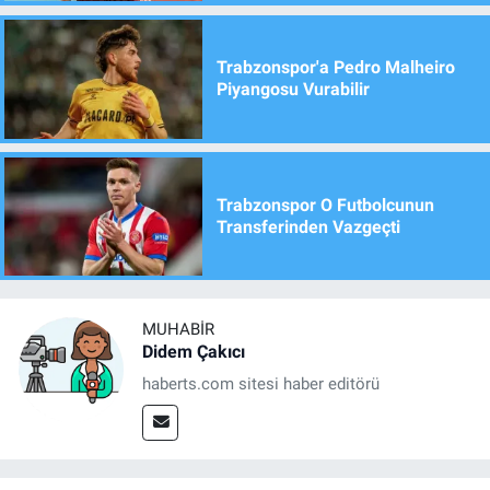
Trabzonspor'a Pedro Malheiro
Piyangosu Vurabilir
Trabzonspor O Futbolcunun
Transferinden Vazgeçti
MUHABIR
Didem Çakıcı
haberts.com sitesi haber editörü