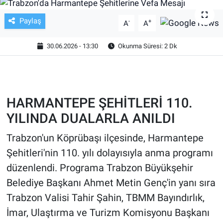
TV VE SİNEMA
Paylaş
-
+
A
A
BASKETBOL
30.06.2026 - 13:30
Okunma Süresi: 2 Dk
SAĞLIK
GENEL
HARMANTEPE ŞEHİTLERİ 110.
YILINDA DUALARLA ANILDI
KÜLTÜR SANAT
Trabzon'un Köprübaşı ilçesinde, Harmantepe
ASAYİŞ
Şehitleri'nin 110. yılı dolayısıyla anma programı
düzenlendi. Programa Trabzon Büyükşehir
EKONOMİ
Belediye Başkanı Ahmet Metin Genç'in yanı sıra
EĞİTİM
Trabzon Valisi Tahir Şahin, TBMM Bayındırlık,
İmar, Ulaştırma ve Turizm Komisyonu Başkanı
ÇEVRE