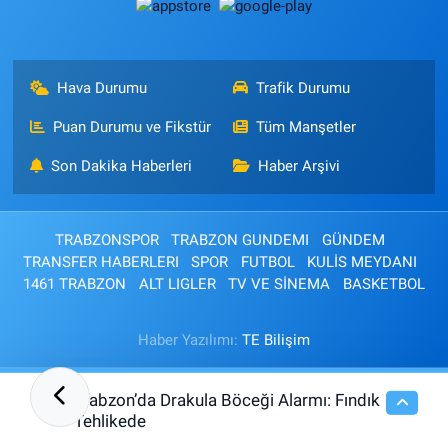
Hava Durumu
Trafik Durumu
Puan Durumu ve Fikstür
Tüm Manşetler
Son Dakika Haberleri
Haber Arşivi
TRABZONSPOR
TRABZON GUNDEMI
GÜNDEM
TRANSFER HABERLERI
SPOR
FUTBOL
KULİS MEYDANI
1461 TRABZON
ALT LIGLER
TV VE SİNEMA
BASKETBOL
Haber Yazılımı:
TE Bilişim
Trabzon’da Drakula Böceği Alarmı: Fındık
13:14
Tehlikede