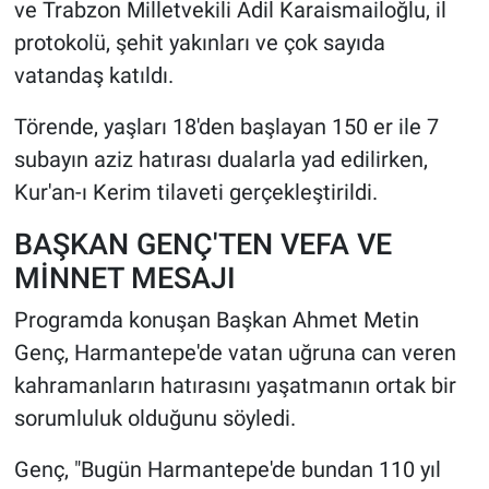
ve Trabzon Milletvekili Adil Karaismailoğlu, il
protokolü, şehit yakınları ve çok sayıda
HABERDE İNSAN
vatandaş katıldı.
POLİTİKA
Törende, yaşları 18'den başlayan 150 er ile 7
subayın aziz hatırası dualarla yad edilirken,
SPOR
Kur'an-ı Kerim tilaveti gerçekleştirildi.
MAGAZİN
BAŞKAN GENÇ'TEN VEFA VE
MİNNET MESAJI
Bilim, Teknoloji
Programda konuşan Başkan Ahmet Metin
Genç, Harmantepe'de vatan uğruna can veren
kahramanların hatırasını yaşatmanın ortak bir
sorumluluk olduğunu söyledi.
Genç, "Bugün Harmantepe'de bundan 110 yıl