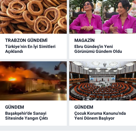
TRABZON GÜNDEMİ
MAGAZİN
Türkiye’nin En İyi Simitleri
Ebru Gündeş'in Yeni
Açıklandı
Görünümü Gündem Oldu
GÜNDEM
GÜNDEM
Başakşehir'de Sanayi
Çocuk Koruma Kanunu'nda
Sitesinde Yangın Çıktı
Yeni Dönem Başlıyor