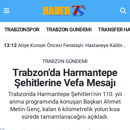
TRABZONSPOR
Hava Durumu
TRABZONSPOR
TRABZON GUNDEMI
TRANSFER HA
TRABZON GUNDEMI
Trafik Durumu
13:12
Atiye Konser Öncesi Fenalaştı: Hastaneye Kaldırıldı
GÜNDEM
Süper Lig Puan Durumu ve Fikstür
TRABZON GÜNDEMİ
TRANSFER HABERLERI
Tüm Manşetler
Trabzon'da Harmantepe
Şehitlerine Vefa Mesajı
KULİS MEYDANI
Son Dakika Haberleri
Trabzon'da Harmantepe Şehitleri'nin 110. yılı
1461 TRABZON
Haber Arşivi
anma programında konuşan Başkan Ahmet
Metin Genç, kalan 6 kilometrelik yolun kısa
FUTBOL
sürede tamamlanacağını açıkladı.
ALT LIGLER