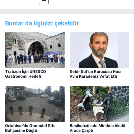
Bunlar da ilginizi çekebilir
Trabzon İçin UNESCO
Kebir Süt’ün Kurucusu Hacı
Gastronomi Hedefi
Avni Karadeniz Vefat Etti
Ortahisar’da Otomobil Site
Beşikdüzü’nde Minibüs Akülü
Bahçesine Düştü
Araca Çarptı