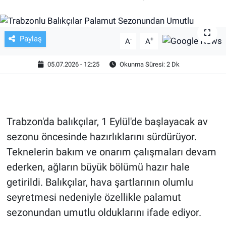
TV VE SİNEMA
Paylaş
-
+
A
A
BASKETBOL
05.07.2026 - 12:25
Okunma Süresi: 2 Dk
SAĞLIK
GENEL
Trabzon'da balıkçılar, 1 Eylül'de başlayacak av
KÜLTÜR SANAT
sezonu öncesinde hazırlıklarını sürdürüyor.
ASAYİŞ
Teknelerin bakım ve onarım çalışmaları devam
ederken, ağların büyük bölümü hazır hale
EKONOMİ
getirildi. Balıkçılar, hava şartlarının olumlu
seyretmesi nedeniyle özellikle palamut
EĞİTİM
sezonundan umutlu olduklarını ifade ediyor.
ÇEVRE