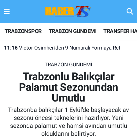
TRABZONSPOR
Hava Durumu
TRABZONSPOR
TRABZON GUNDEMI
TRANSFER HA
TRABZON GUNDEMI
Trafik Durumu
11:16
Victor Osimhen’den 9 Numaralı Formaya Ret
GÜNDEM
Süper Lig Puan Durumu ve Fikstür
TRABZON GÜNDEMİ
TRANSFER HABERLERI
Tüm Manşetler
Trabzonlu Balıkçılar
Palamut Sezonundan
KULİS MEYDANI
Son Dakika Haberleri
Umutlu
1461 TRABZON
Haber Arşivi
Trabzon'da balıkçılar 1 Eylül'de başlayacak av
FUTBOL
sezonu öncesi teknelerini hazırlıyor. Yeni
sezonda palamut ve hamsi avından umutlu
ALT LIGLER
olduklarını belirtiyor.