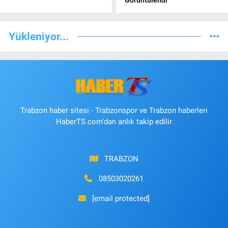
Yükleniyor...
Trabzon haber sitesi - Trabzonspor ve Trabzon haberleri
HaberTS.com'dan anlık takip edilir
TRABZON
08503020261
[email protected]