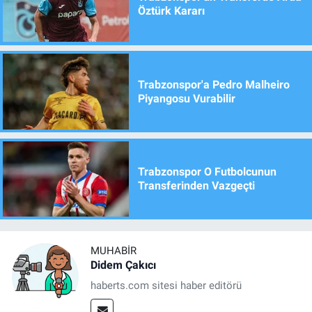
Öztürk Kararı
Trabzonspor'a Pedro Malheiro
Piyangosu Vurabilir
Trabzonspor O Futbolcunun
Transferinden Vazgeçti
MUHABIR
Didem Çakıcı
haberts.com sitesi haber editörü