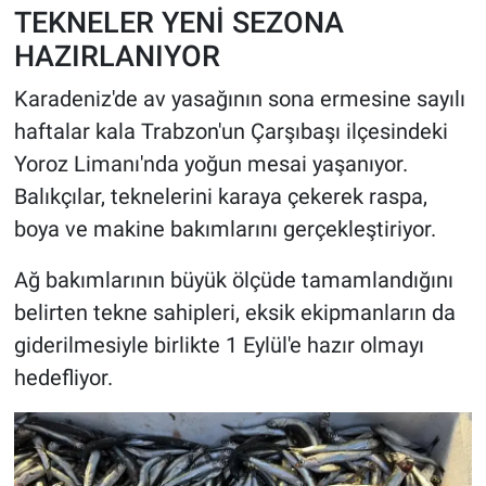
TEKNELER YENİ SEZONA
HAZIRLANIYOR
HABERDE İNSAN
Karadeniz'de av yasağının sona ermesine sayılı
POLİTİKA
haftalar kala Trabzon'un Çarşıbaşı ilçesindeki
Yoroz Limanı'nda yoğun mesai yaşanıyor.
SPOR
Balıkçılar, teknelerini karaya çekerek raspa,
MAGAZİN
boya ve makine bakımlarını gerçekleştiriyor.
Bilim, Teknoloji
Ağ bakımlarının büyük ölçüde tamamlandığını
belirten tekne sahipleri, eksik ekipmanların da
giderilmesiyle birlikte 1 Eylül'e hazır olmayı
hedefliyor.