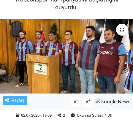
duyurdu.
TV VE SİNEMA
BASKETBOL
SAĞLIK
GENEL
KÜLTÜR SANAT
ASAYİŞ
Paylaş
-
+
EKONOMİ
A
A
02.07.2026 - 19:09
2
Okunma Süresi: 4 Dk
EĞİTİM
ÇEVRE