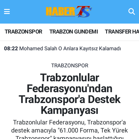
TRABZONSPOR
Hava Durumu
TRABZONSPOR
TRABZON GUNDEMI
TRANSFER HA
TRABZON GUNDEMI
Trafik Durumu
08:22
Mohamed Salah O Anlara Kayıtsız Kalamadı
GÜNDEM
Süper Lig Puan Durumu ve Fikstür
08:14
Trabzonspor'da Sıra Darwin Nunez'de!
TRABZONSPOR
TRANSFER HABERLERI
Tüm Manşetler
Trabzonlular
Federasyonu'ndan
KULİS MEYDANI
Son Dakika Haberleri
Trabzonspor'a Destek
1461 TRABZON
Haber Arşivi
Kampanyası
FUTBOL
Trabzonlular Federasyonu, Trabzonspor'a
destek amacıyla "61.000 Forma, Tek Yürek
ALT LIGLER
Trabzonspor" kampanyasını başlattığını