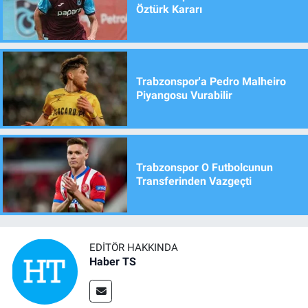
Öztürk Kararı
Trabzonspor'a Pedro Malheiro
Piyangosu Vurabilir
Trabzonspor O Futbolcunun
Transferinden Vazgeçti
EDITÖR HAKKINDA
Haber TS