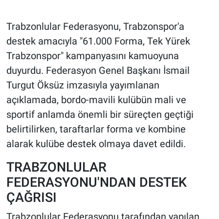
HABERDE İNSAN
Trabzonlular Federasyonu, Trabzonspor'a
destek amacıyla "61.000 Forma, Tek Yürek
POLİTİKA
Trabzonspor" kampanyasını kamuoyuna
duyurdu. Federasyon Genel Başkanı İsmail
SPOR
Turgut Öksüz imzasıyla yayımlanan
MAGAZİN
açıklamada, bordo-mavili kulübün mali ve
sportif anlamda önemli bir süreçten geçtiği
Bilim, Teknoloji
belirtilirken, taraftarlar forma ve kombine
alarak kulübe destek olmaya davet edildi.
TRABZONLULAR
FEDERASYONU'NDAN DESTEK
ÇAĞRISI
Trabzonlular Federasyonu tarafından yapılan