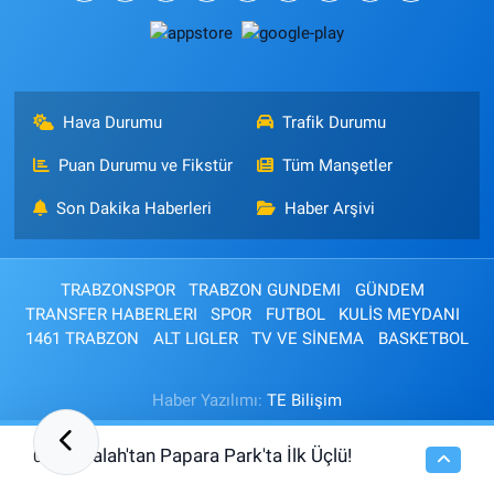
Hava Durumu
Trafik Durumu
Puan Durumu ve Fikstür
Tüm Manşetler
Son Dakika Haberleri
Haber Arşivi
TRABZONSPOR
TRABZON GUNDEMI
GÜNDEM
TRANSFER HABERLERI
SPOR
FUTBOL
KULİS MEYDANI
1461 TRABZON
ALT LIGLER
TV VE SİNEMA
BASKETBOL
Haber Yazılımı:
TE Bilişim
Salah'tan Papara Park'ta İlk Üçlü!
08:26