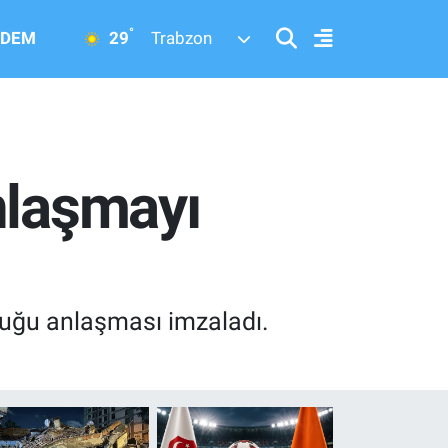
°
29
DEM
Trabzon
nlaşmayı
rluğu anlaşması imzaladı.