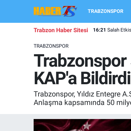
TRABZONSPOR
TRABZONSPOR
Hava Durumu
Trabzon Haber Sitesi
16:21
Salah Etki
TRABZON GUNDEMI
Trafik Durumu
TRABZONSPOR
GÜNDEM
Süper Lig Puan Durumu ve Fikstür
Trabzonspor 
TRANSFER HABERLERI
Tüm Manşetler
KAP'a Bildirdi
KULİS MEYDANI
Son Dakika Haberleri
Trabzonspor, Yıldız Entegre A
1461 TRABZON
Haber Arşivi
Anlaşma kapsamında 50 milyon
FUTBOL
ALT LIGLER