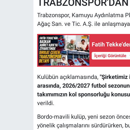
TRABZONSPOR'DAN 
Trabzonspor, Kamuyu Aydınlatma Plat
Ağaç San. ve Tic. A.Ş. ile anlaşmaya
Fatih Tekke’d
İçeriği Görüntüle
Kulübün açıklamasında,
"Şirketimiz 
arasında, 2026/2027 futbol sezonun
takımımızın kol sponsorluğu konusun
verildi.
Bordo-mavili kulüp, yeni sezon öncesi
yönelik çalışmalarını sürdürürken, b