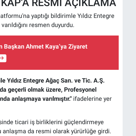
KAP'A RESMİ AÇIKLAMA
formu'na yaptığı bildirimle Yıldız Entegre
 varıldığını resmen duyurdu.
en Başkan Ahmet Kaya’ya Ziyaret
ile Yıldız Entegre Ağaç San. ve Tic. A.Ş.
da geçerli olmak üzere, Profesyonel
da anlaşmaya varılmıştır."
ifadelerine yer
nde ticari iş birliklerini güçlendirmeye
u anlaşma da resmi olarak yürürlüğe girdi.