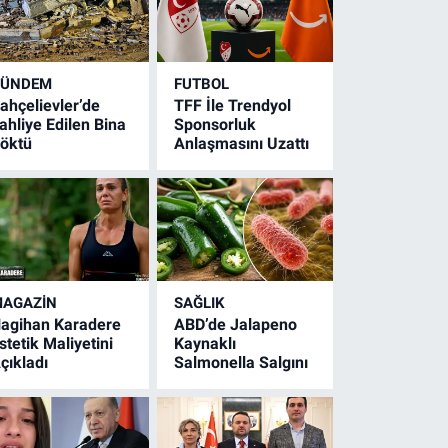
GÜNDEM
FUTBOL
ahçelievler’de
TFF İle Trendyol
ahliye Edilen Bina
Sponsorluk
öktü
Anlaşmasını Uzattı
AGAZİN
SAĞLIK
agihan Karadere
ABD’de Jalapeno
stetik Maliyetini
Kaynaklı
çıkladı
Salmonella Salgını