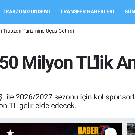
TRABZON GUNDEMI
TRANSFER HABERLERI
GÜN
si Trabzon Turizmine Uçuş Getirdi
50 Milyon TL'lik A
.Ş. ile 2026/2027 sezonu için kol sponso
 TL gelir elde edecek.