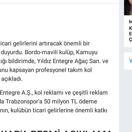
M
K
E
Ç
ari gelirlerini artıracak önemli bir
duyurdu. Bordo-mavili kulüp, Kamuyu
Y
ğı bildirimde, Yıldız Entegre Ağaç San. ve
nunu kapsayan profesyonel takım kol
açıkladı.
ntegre A.Ş., kol reklamı ve çeşitli reklam
nda Trabzonspor'a 50 milyon TL ödeme
n, kulübün ticari gelirlerine önemli katkı