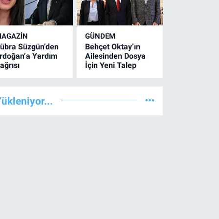
AGAZİN
GÜNDEM
übra Süzgün’den
Behçet Oktay’ın
rdoğan’a Yardım
Ailesinden Dosya
ağrısı
İçin Yeni Talep
ükleniyor...