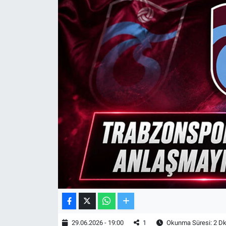
TV VE SİNEMA
BASKETBOL
SAĞLIK
GENEL
KÜLTÜR SANAT
ASAYİŞ
EKONOMİ
EĞİTİM
29.06.2026 - 19:00
1
Okunma Süresi: 2 D
ÇEVRE