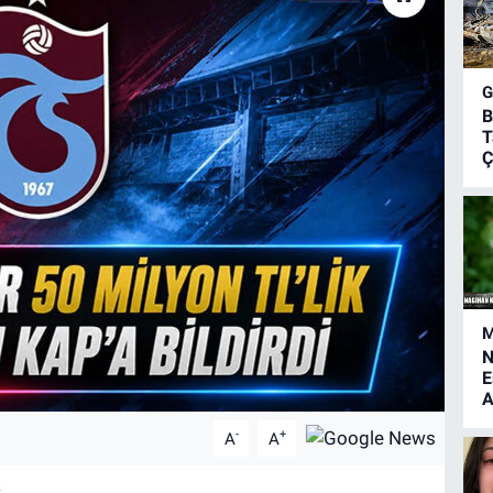
B
T
Ç
M
N
E
A
-
+
A
A
k