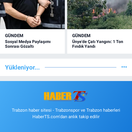
GÜNDEM
GÜNDEM
Sosyal Medya Paylaşımı
Ünye'de Çatı Yangını: 1 Ton
Sonrası Gözaltı
Fındık Yandı
Yükleniyor...
Trabzon haber sitesi - Trabzonspor ve Trabzon haberleri
HaberTS.com'dan anlık takip edilir