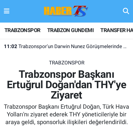
TRABZONSPOR
Hava Durumu
TRABZONSPOR
TRABZON GUNDEMI
TRANSFER HA
TRABZON GUNDEMI
Trafik Durumu
11:02
Trabzonspor'un Darwin Nunez Görüşmelerinde Sıcak Gelişme
GÜNDEM
Süper Lig Puan Durumu ve Fikstür
TRABZONSPOR
TRANSFER HABERLERI
Tüm Manşetler
Trabzonspor Başkanı
Ertuğrul Doğan'dan THY'ye
KULİS MEYDANI
Son Dakika Haberleri
Ziyaret
1461 TRABZON
Haber Arşivi
Trabzonspor Başkanı Ertuğrul Doğan, Türk Hava
FUTBOL
Yolları'nı ziyaret ederek THY yöneticileriyle bir
araya geldi, sponsorluk ilişkileri değerlendirildi.
ALT LIGLER