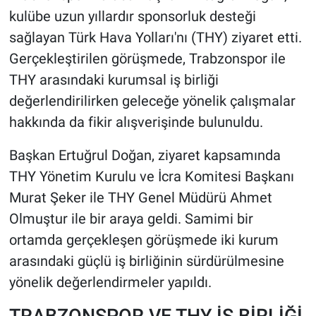
kulübe uzun yıllardır sponsorluk desteği
HABERDE İNSAN
sağlayan Türk Hava Yolları'nı (THY) ziyaret etti.
Gerçekleştirilen görüşmede, Trabzonspor ile
POLİTİKA
THY arasındaki kurumsal iş birliği
değerlendirilirken geleceğe yönelik çalışmalar
SPOR
hakkında da fikir alışverişinde bulunuldu.
MAGAZİN
Başkan Ertuğrul Doğan, ziyaret kapsamında
THY Yönetim Kurulu ve İcra Komitesi Başkanı
Bilim, Teknoloji
Murat Şeker ile THY Genel Müdürü Ahmet
Olmuştur ile bir araya geldi. Samimi bir
ortamda gerçekleşen görüşmede iki kurum
arasındaki güçlü iş birliğinin sürdürülmesine
yönelik değerlendirmeler yapıldı.
TRABZONSPOR VE THY İŞ BİRLİĞİ