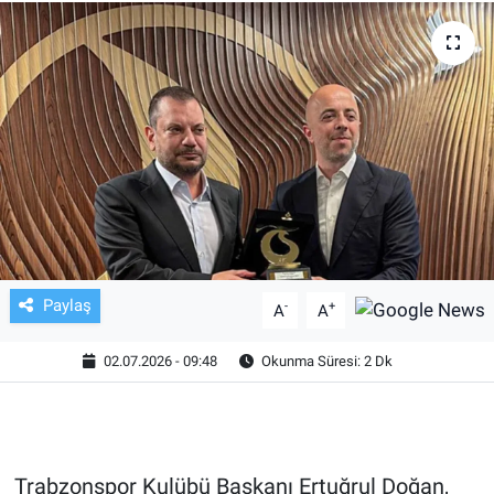
TV VE SİNEMA
BASKETBOL
SAĞLIK
GENEL
KÜLTÜR SANAT
Paylaş
-
+
A
A
ASAYİŞ
02.07.2026 - 09:48
Okunma Süresi: 2 Dk
EKONOMİ
EĞİTİM
Trabzonspor Kulübü Başkanı Ertuğrul Doğan,
ÇEVRE