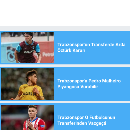
Trabzonspor'un Transferde Arda
Öztürk Kararı
Trabzonspor'a Pedro Malheiro
Piyangosu Vurabilir
Trabzonspor O Futbolcunun
Transferinden Vazgeçti