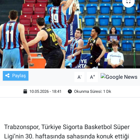
TV VE SİNEMA
BASKETBOL
SAĞLIK
GENEL
KÜLTÜR SANAT
Paylaş
-
+
A
A
ASAYİŞ
10.05.2026 - 18:41
Okunma Süresi: 1 Dk
EKONOMİ
EĞİTİM
Trabzonspor, Türkiye Sigorta Basketbol Süper
Ligi’nin 30. haftasında sahasında konuk ettiği
ÇEVRE