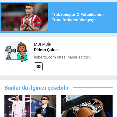
Trabzonspor O Futbolcunun
Transferinden Vazgeçti
MUHABIR
Didem Çakıcı
haberts.com sitesi haber editörü
Bunlar da ilginizi çekebilir