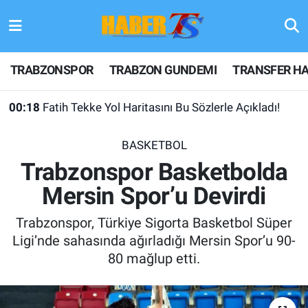
TRABZONSPOR
Hava Durumu
TRABZONSPOR
TRABZON GUNDEMI
TRANSFER HA
TRABZON GUNDEMI
Trafik Durumu
00:18
Fatih Tekke Yol Haritasını Bu Sözlerle Açıkladı!
GÜNDEM
Süper Lig Puan Durumu ve Fikstür
BASKETBOL
TRANSFER HABERLERI
Tüm Manşetler
Trabzonspor Basketbolda
Mersin Spor’u Devirdi
KULİS MEYDANI
Son Dakika Haberleri
Trabzonspor, Türkiye Sigorta Basketbol Süper
1461 TRABZON
Haber Arşivi
Ligi’nde sahasında ağırladığı Mersin Spor’u 90-
80 mağlup etti.
FUTBOL
ALT LIGLER