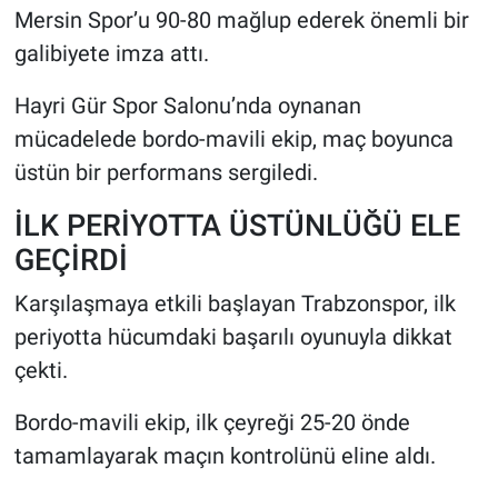
Mersin Spor’u 90-80 mağlup ederek önemli bir
galibiyete imza attı.
HABERDE İNSAN
Hayri Gür Spor Salonu’nda oynanan
POLİTİKA
mücadelede bordo-mavili ekip, maç boyunca
SPOR
üstün bir performans sergiledi.
İLK PERİYOTTA ÜSTÜNLÜĞÜ ELE
MAGAZİN
GEÇİRDİ
Bilim, Teknoloji
Karşılaşmaya etkili başlayan Trabzonspor, ilk
periyotta hücumdaki başarılı oyunuyla dikkat
çekti.
Bordo-mavili ekip, ilk çeyreği 25-20 önde
tamamlayarak maçın kontrolünü eline aldı.