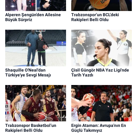
Alperen Şengün’den Ailesine
Trabzonspor’un BCL’deki
Büyük Sürpriz
Rakipleri Belli Oldu
Shaquille O'Neal'dan
Çisil Güngör NBA Yaz Ligi'nde
Türkiye'ye Sevgi Mesajı
Tarih Yazdı
Trabzonspor Basketbol’un
Ergin Ataman: Avrupa'nın En
Rakipleri Belli Oldu
Güçlü Takımıyız