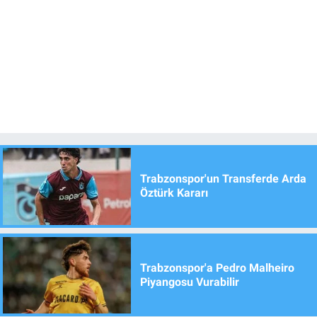
Trabzonspor'un Transferde Arda
Öztürk Kararı
Trabzonspor'a Pedro Malheiro
Piyangosu Vurabilir