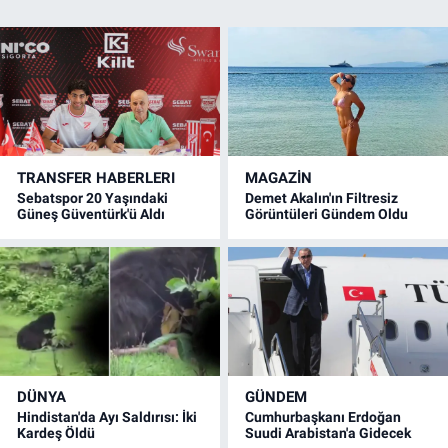
TRANSFER HABERLERI
MAGAZİN
Sebatspor 20 Yaşındaki
Demet Akalın'ın Filtresiz
Güneş Güventürk'ü Aldı
Görüntüleri Gündem Oldu
DÜNYA
GÜNDEM
Hindistan'da Ayı Saldırısı: İki
Cumhurbaşkanı Erdoğan
Kardeş Öldü
Suudi Arabistan'a Gidecek