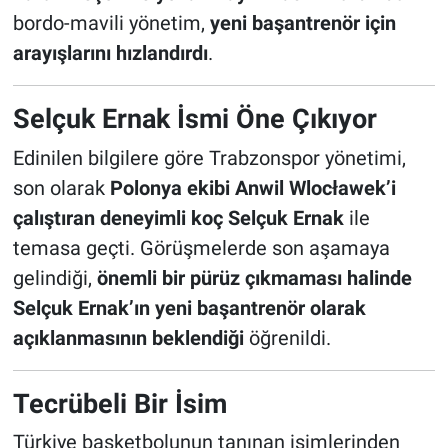
bordo-mavili yönetim,
yeni başantrenör için
HABERDE İNSAN
arayışlarını hızlandırdı
.
POLİTİKA
Selçuk Ernak İsmi Öne Çıkıyor
SPOR
Edinilen bilgilere göre Trabzonspor yönetimi,
son olarak
Polonya ekibi Anwil Wlocławek’i
MAGAZİN
çalıştıran deneyimli koç Selçuk Ernak
ile
temasa geçti. Görüşmelerde son aşamaya
Bilim, Teknoloji
gelindiği,
önemli bir pürüz çıkmaması halinde
Selçuk Ernak’ın yeni başantrenör olarak
açıklanmasının beklendiği
öğrenildi.
Tecrübeli Bir İsim
Türkiye basketbolunun tanınan isimlerinden