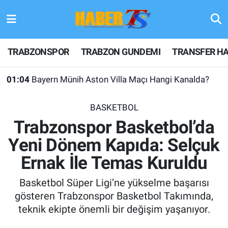
TRABZONSPOR
Hava Durumu
TRABZONSPOR
TRABZON GUNDEMI
TRANSFER HA
TRABZON GUNDEMI
Trafik Durumu
01:04
Bayern Münih Aston Villa Maçı Hangi Kanalda?
GÜNDEM
Süper Lig Puan Durumu ve Fikstür
BASKETBOL
TRANSFER HABERLERI
Tüm Manşetler
Trabzonspor Basketbol’da
Yeni Dönem Kapıda: Selçuk
KULİS MEYDANI
Son Dakika Haberleri
Ernak İle Temas Kuruldu
1461 TRABZON
Haber Arşivi
Basketbol Süper Ligi’ne yükselme başarısı
FUTBOL
gösteren Trabzonspor Basketbol Takımında,
teknik ekipte önemli bir değişim yaşanıyor.
ALT LIGLER