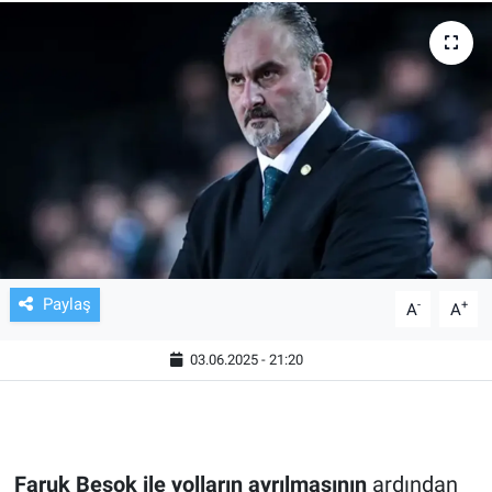
TV VE SİNEMA
BASKETBOL
SAĞLIK
GENEL
KÜLTÜR SANAT
Paylaş
-
+
A
A
ASAYİŞ
03.06.2025 - 21:20
EKONOMİ
EĞİTİM
Faruk Beşok ile yolların ayrılmasının
ardından
ÇEVRE