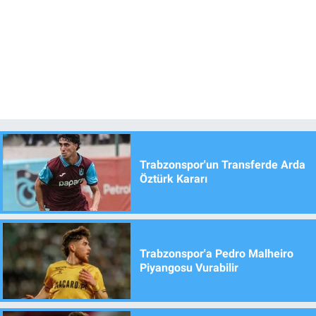
Trabzonspor'un Transferde Arda
Öztürk Kararı
Trabzonspor'a Pedro Malheiro
Piyangosu Vurabilir