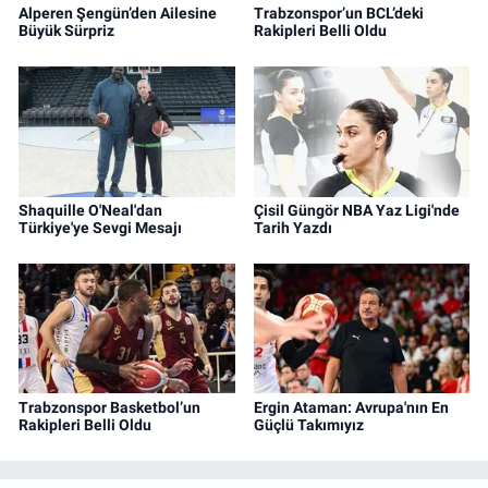
Alperen Şengün’den Ailesine
Trabzonspor’un BCL’deki
Büyük Sürpriz
Rakipleri Belli Oldu
Shaquille O'Neal'dan
Çisil Güngör NBA Yaz Ligi'nde
Türkiye'ye Sevgi Mesajı
Tarih Yazdı
Trabzonspor Basketbol’un
Ergin Ataman: Avrupa'nın En
Rakipleri Belli Oldu
Güçlü Takımıyız