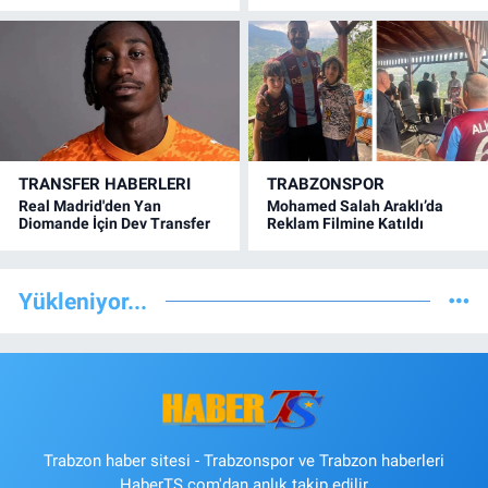
TRANSFER HABERLERI
TRABZONSPOR
Real Madrid'den Yan
Mohamed Salah Araklı’da
Diomande İçin Dev Transfer
Reklam Filmine Katıldı
Yükleniyor...
Trabzon haber sitesi - Trabzonspor ve Trabzon haberleri
HaberTS.com'dan anlık takip edilir