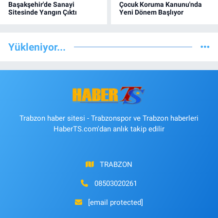
Başakşehir'de Sanayi
Çocuk Koruma Kanunu'nda
Sitesinde Yangın Çıktı
Yeni Dönem Başlıyor
Yükleniyor...
Trabzon haber sitesi - Trabzonspor ve Trabzon haberleri
HaberTS.com'dan anlık takip edilir
TRABZON
08503020261
[email protected]