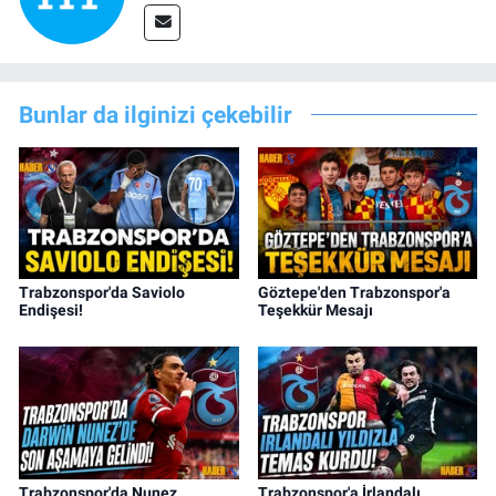
Bunlar da ilginizi çekebilir
Trabzonspor'da Saviolo
Göztepe'den Trabzonspor'a
Endişesi!
Teşekkür Mesajı
Trabzonspor'da Nunez
Trabzonspor'a İrlandalı