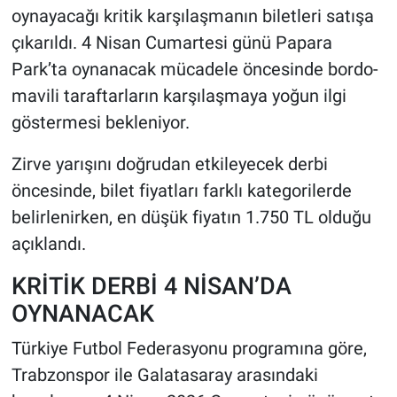
oynayacağı kritik karşılaşmanın biletleri satışa
çıkarıldı. 4 Nisan Cumartesi günü Papara
HABERDE İNSAN
Park’ta oynanacak mücadele öncesinde bordo-
POLİTİKA
mavili taraftarların karşılaşmaya yoğun ilgi
göstermesi bekleniyor.
SPOR
Zirve yarışını doğrudan etkileyecek derbi
MAGAZİN
öncesinde, bilet fiyatları farklı kategorilerde
belirlenirken, en düşük fiyatın 1.750 TL olduğu
Bilim, Teknoloji
açıklandı.
KRİTİK DERBİ 4 NİSAN’DA
OYNANACAK
Türkiye Futbol Federasyonu programına göre,
Trabzonspor ile Galatasaray arasındaki