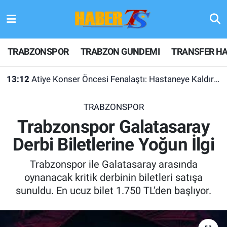
TRABZONSPOR
Hava Durumu
TRABZONSPOR
TRABZON GUNDEMI
TRANSFER HA
TRABZON GUNDEMI
Trafik Durumu
13:12
Atiye Konser Öncesi Fenalaştı: Hastaneye Kaldırıldı
GÜNDEM
Süper Lig Puan Durumu ve Fikstür
TRABZONSPOR
TRANSFER HABERLERI
Tüm Manşetler
Trabzonspor Galatasaray
Derbi Biletlerine Yoğun İlgi
KULİS MEYDANI
Son Dakika Haberleri
Trabzonspor ile Galatasaray arasında
1461 TRABZON
Haber Arşivi
oynanacak kritik derbinin biletleri satışa
sunuldu. En ucuz bilet 1.750 TL’den başlıyor.
FUTBOL
ALT LIGLER