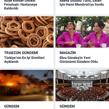
Atiye Konser Öncesi
Asena Sözünü Tuttu, Salah
Fenalaştı: Hastaneye
İçin Hami Mandıralı'ya Sordu
Kaldırıldı
TRABZON GÜNDEMİ
MAGAZİN
Türkiye’nin En İyi Simitleri
Ebru Gündeş'in Yeni
Açıklandı
Görünümü Gündem Oldu
GÜNDEM
GÜNDEM