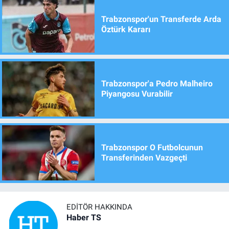
Trabzonspor'un Transferde Arda
Öztürk Kararı
Trabzonspor'a Pedro Malheiro
Piyangosu Vurabilir
Trabzonspor O Futbolcunun
Transferinden Vazgeçti
EDITÖR HAKKINDA
Haber TS