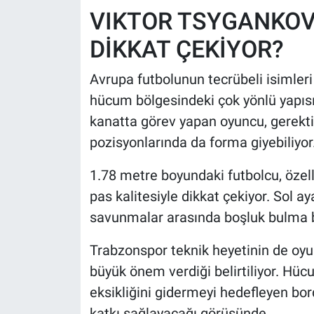
VIKTOR TSYGANKOV
DİKKAT ÇEKİYOR?
Avrupa futbolunun tecrübeli isimleri
hücum bölgesindeki çok yönlü yapısıy
kanatta görev yapan oyuncu, gerekt
pozisyonlarında da forma giyebiliyor
1.78 metre boyundaki futbolcu, özell
pas kalitesiyle dikkat çekiyor. Sol ay
savunmalar arasında boşluk bulma bec
Trabzonspor teknik heyetinin de oyun
büyük önem verdiği belirtiliyor. Hü
eksikliğini gidermeyi hedefleyen bo
katkı sağlayacağı görüşünde.