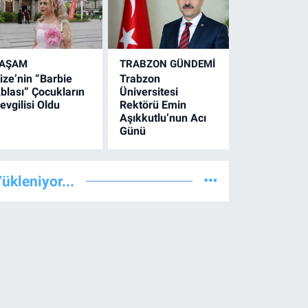
YAŞAM
TRABZON GÜNDEMİ
ize’nin “Barbie
Trabzon
blası” Çocukların
Üniversitesi
evgilisi Oldu
Rektörü Emin
Aşıkkutlu’nun Acı
Günü
ükleniyor...