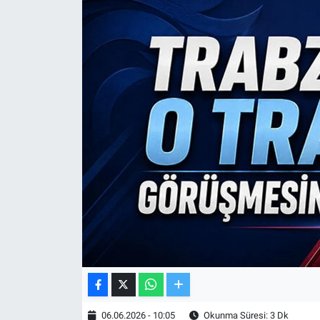
TV VE SİNEMA
BASKETBOL
SAĞLIK
GENEL
KÜLTÜR SANAT
ASAYİŞ
EKONOMİ
EĞİTİM
06.06.2026 - 10:05
Okunma Süresi: 3 Dk
ÇEVRE