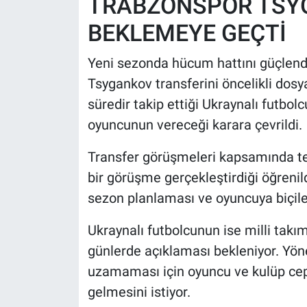
TRABZONSPOR TSY
BEKLEMEYE GEÇTİ
Yeni sezonda hücum hattını güçlend
Tsygankov transferini öncelikli dosy
süredir takip ettiği Ukraynalı futbolc
oyuncunun vereceği karara çevrildi.
Transfer görüşmeleri kapsamında tek
bir görüşme gerçekleştirdiği öğreni
sezon planlaması ve oyuncuya biçilen r
Ukraynalı futbolcunun ise milli takım
günlerde açıklaması bekleniyor. Yöne
uzamaması için oyuncu ve kulüp ceph
gelmesini istiyor.