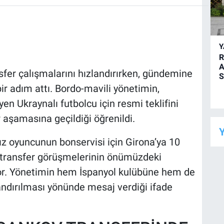
R
A
sfer çalışmalarını hızlandırırken, gündemine
S
ir adım attı. Bordo-mavili yönetimin,
en Ukraynalı futbolcu için resmi teklifini
 aşamasına geçildiği öğrenildi.
Y
dız oyuncunun bonservisi için Girona’ya 10
en, transfer görüşmelerinin önümüzdeki
or. Yönetimin hem İspanyol kulübüne hem de
andırılması yönünde mesaj verdiği ifade