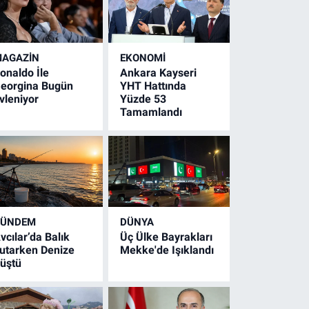
AGAZİN
EKONOMİ
onaldo İle
Ankara Kayseri
eorgina Bugün
YHT Hattında
vleniyor
Yüzde 53
Tamamlandı
GÜNDEM
DÜNYA
vcılar’da Balık
Üç Ülke Bayrakları
utarken Denize
Mekke'de Işıklandı
üştü