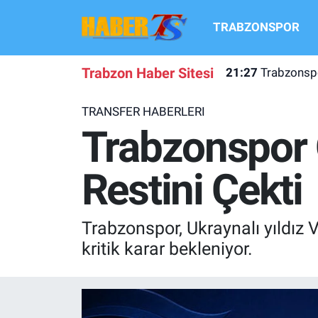
TRABZONSPOR
TRABZONSPOR
Hava Durumu
Trabzon Haber Sitesi
21:27
Trabzonsp
TRABZON GUNDEMI
Trafik Durumu
TRANSFER HABERLERI
GÜNDEM
Süper Lig Puan Durumu ve Fikstür
Trabzonspor 
TRANSFER HABERLERI
Tüm Manşetler
Restini Çekti
KULİS MEYDANI
Son Dakika Haberleri
Trabzonspor, Ukraynalı yıldız V
1461 TRABZON
Haber Arşivi
kritik karar bekleniyor.
FUTBOL
ALT LIGLER