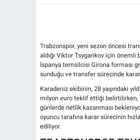
HABERDE İNSAN
POLİTİKA
Trabzonspor, yeni sezon öncesi tran
SPOR
aldığı Viktor Tsygankov için önemli b
MAGAZİN
İspanya temsilcisi Girona forması giy
sunduğu ve transfer sürecinde karar
Bilim, Teknoloji
Karadeniz ekibinin, 28 yaşındaki yıl
milyon euro teklif ettiği belirtilirk
günlerde netlik kazanması bekleniy
oyuncu tarafına karar sürecinin hızl
ediliyor.