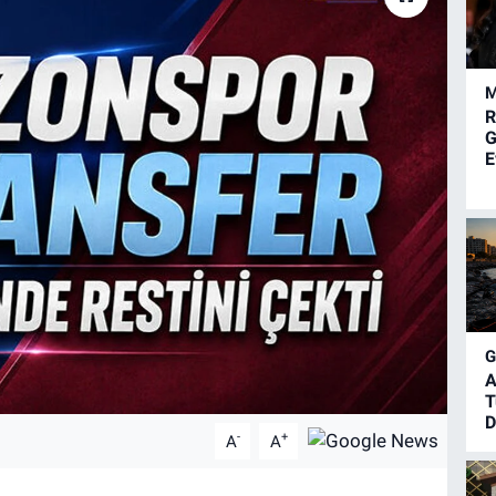
M
R
G
E
A
T
D
-
+
A
A