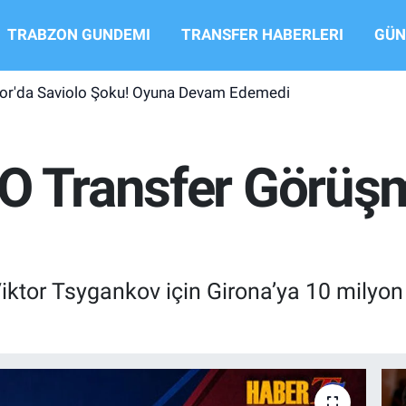
TRABZON GUNDEMI
TRANSFER HABERLERI
GÜN
or'da Saviolo Şoku! Oyuna Devam Edemedi
O Transfer Görüş
iktor Tsygankov için Girona’ya 10 milyon e