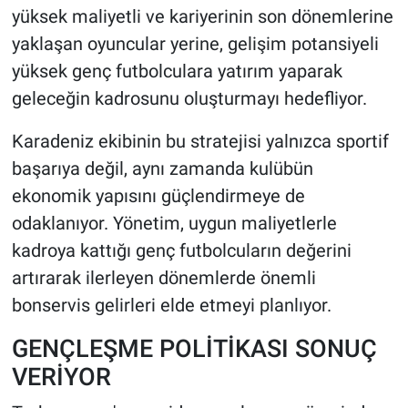
yüksek maliyetli ve kariyerinin son dönemlerine
yaklaşan oyuncular yerine, gelişim potansiyeli
HABERDE İNSAN
yüksek genç futbolculara yatırım yaparak
POLİTİKA
geleceğin kadrosunu oluşturmayı hedefliyor.
SPOR
Karadeniz ekibinin bu stratejisi yalnızca sportif
başarıya değil, aynı zamanda kulübün
MAGAZİN
ekonomik yapısını güçlendirmeye de
odaklanıyor. Yönetim, uygun maliyetlerle
Bilim, Teknoloji
kadroya kattığı genç futbolcuların değerini
artırarak ilerleyen dönemlerde önemli
bonservis gelirleri elde etmeyi planlıyor.
GENÇLEŞME POLİTİKASI SONUÇ
VERİYOR