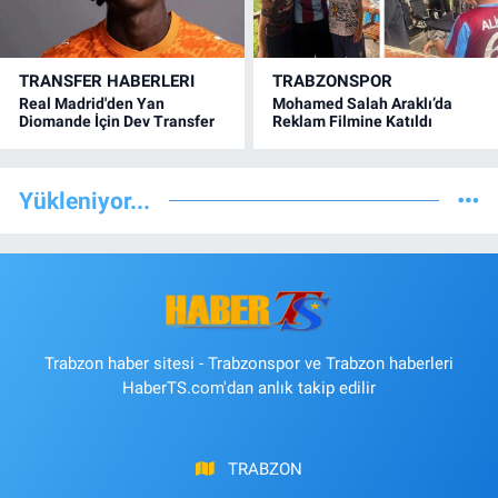
TRANSFER HABERLERI
TRABZONSPOR
Real Madrid'den Yan
Mohamed Salah Araklı’da
Diomande İçin Dev Transfer
Reklam Filmine Katıldı
Yükleniyor...
Trabzon haber sitesi - Trabzonspor ve Trabzon haberleri
HaberTS.com'dan anlık takip edilir
TRABZON