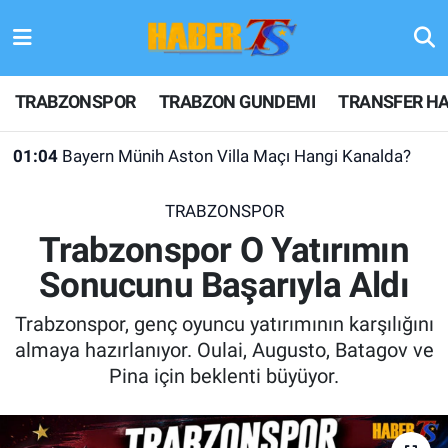
TRABZONSPOR
Hava Durumu
TRABZONSPOR
TRABZON GUNDEMI
TRANSFER HA
TRABZON GUNDEMI
Trafik Durumu
01:04
Bayern Münih Aston Villa Maçı Hangi Kanalda?
GÜNDEM
Süper Lig Puan Durumu ve Fikstür
TRABZONSPOR
TRANSFER HABERLERI
Tüm Manşetler
Trabzonspor O Yatırımın
Sonucunu Başarıyla Aldı
KULİS MEYDANI
Son Dakika Haberleri
Trabzonspor, genç oyuncu yatırımının karşılığını
1461 TRABZON
Haber Arşivi
almaya hazırlanıyor. Oulai, Augusto, Batagov ve
Pina için beklenti büyüyor.
FUTBOL
ALT LIGLER