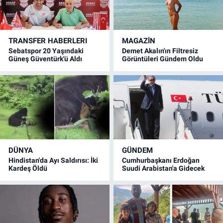
TRANSFER HABERLERI
MAGAZİN
Sebatspor 20 Yaşındaki
Demet Akalın'ın Filtresiz
Güneş Güventürk'ü Aldı
Görüntüleri Gündem Oldu
DÜNYA
GÜNDEM
Hindistan'da Ayı Saldırısı: İki
Cumhurbaşkanı Erdoğan
Kardeş Öldü
Suudi Arabistan'a Gidecek