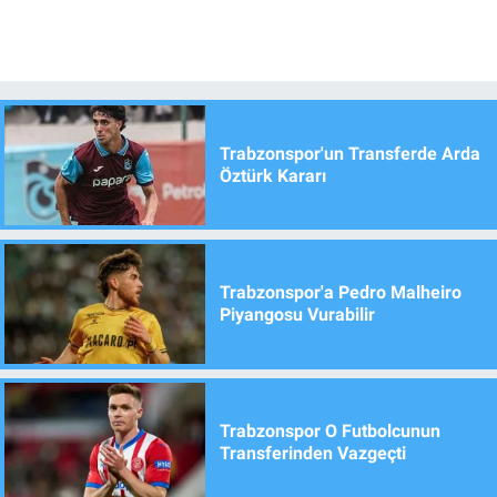
Trabzonspor'un Transferde Arda
Öztürk Kararı
Trabzonspor'a Pedro Malheiro
Piyangosu Vurabilir
Trabzonspor O Futbolcunun
Transferinden Vazgeçti