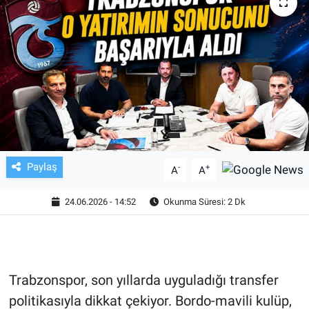
TV VE SİNEMA
BASKETBOL
SAĞLIK
GENEL
KÜLTÜR SANAT
Paylaş
-
+
A
A
ASAYİŞ
24.06.2026 - 14:52
Okunma Süresi: 2 Dk
EKONOMİ
EĞİTİM
Trabzonspor, son yıllarda uyguladığı transfer
politikasıyla dikkat çekiyor. Bordo-mavili kulüp,
ÇEVRE