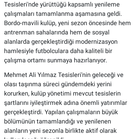
Tesisleri'nde yürüttüğü kapsamlı yenileme
çalışmaları tamamlanma aşamasına geldi.
HABERDE İNSAN
Bordo-mavili kulüp, yeni sezon öncesinde hem
POLİTİKA
antrenman sahalarında hem de sosyal
alanlarda gerçekleştirdiği modernizasyon
SPOR
hamlesiyle futbolculara daha kaliteli bir
çalışma ortamı sunmaya hazırlanıyor.
MAGAZİN
Mehmet Ali Yılmaz Tesisleri'nin geleceği ve
Bilim, Teknoloji
olası taşınma süreci gündemdeki yerini
korurken, kulüp yönetimi mevcut tesislerin
şartlarını iyileştirmek adına önemli yatırımlar
gerçekleştirdi. Yapılan çalışmaların büyük
bölümünün tamamlandığı ve yenilenen
alanların yeni sezonla birlikte aktif olarak