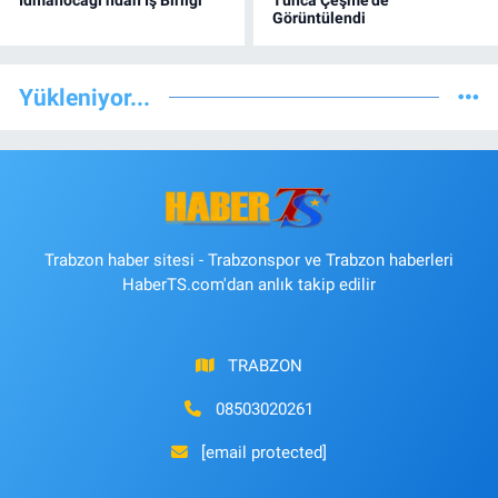
İdmanocağı’ndan İş Birliği
Tunca Çeşme’de
Görüntülendi
Yükleniyor...
Trabzon haber sitesi - Trabzonspor ve Trabzon haberleri
HaberTS.com'dan anlık takip edilir
TRABZON
08503020261
[email protected]