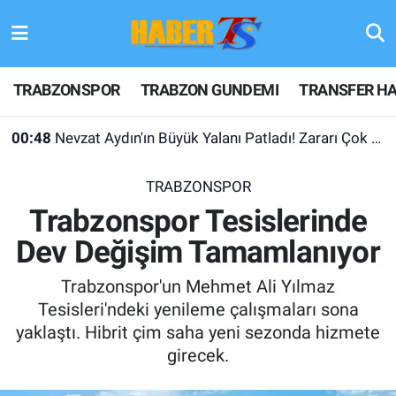
TRABZONSPOR
Hava Durumu
TRABZONSPOR
TRABZON GUNDEMI
TRANSFER HA
TRABZON GUNDEMI
Trafik Durumu
00:48
Nevzat Aydın'ın Büyük Yalanı Patladı! Zararı Çok Desteği Yok
GÜNDEM
Süper Lig Puan Durumu ve Fikstür
TRABZONSPOR
TRANSFER HABERLERI
Tüm Manşetler
Trabzonspor Tesislerinde
Dev Değişim Tamamlanıyor
KULİS MEYDANI
Son Dakika Haberleri
Trabzonspor'un Mehmet Ali Yılmaz
1461 TRABZON
Haber Arşivi
Tesisleri'ndeki yenileme çalışmaları sona
yaklaştı. Hibrit çim saha yeni sezonda hizmete
FUTBOL
girecek.
ALT LIGLER