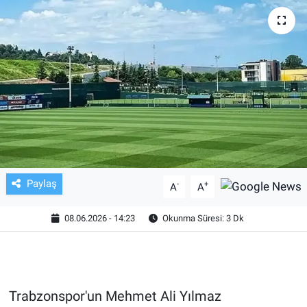
TV VE SİNEMA
BASKETBOL
SAĞLIK
GENEL
KÜLTÜR SANAT
Paylaş
-
+
A
A
ASAYİŞ
08.06.2026 - 14:23
Okunma Süresi: 3 Dk
EKONOMİ
EĞİTİM
Trabzonspor'un Mehmet Ali Yılmaz
ÇEVRE