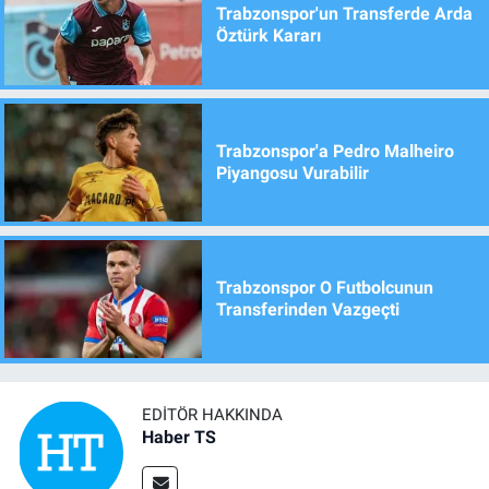
Trabzonspor'un Transferde Arda
Öztürk Kararı
Trabzonspor'a Pedro Malheiro
Piyangosu Vurabilir
Trabzonspor O Futbolcunun
Transferinden Vazgeçti
EDITÖR HAKKINDA
Haber TS