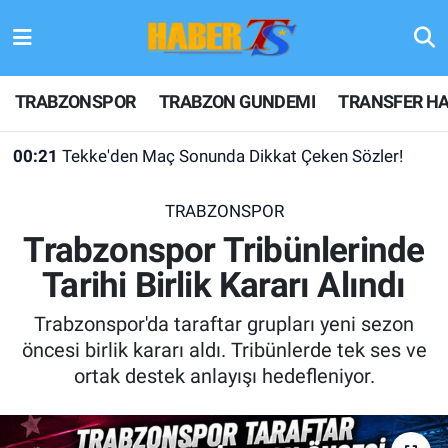
TRABZONSPOR
Hava Durumu
TRABZONSPOR
TRABZON GUNDEMI
TRANSFER HA
TRABZON GUNDEMI
Trafik Durumu
00:21
Tekke'den Maç Sonunda Dikkat Çeken Sözler!
GÜNDEM
Süper Lig Puan Durumu ve Fikstür
TRABZONSPOR
TRANSFER HABERLERI
Tüm Manşetler
Trabzonspor Tribünlerinde
Tarihi Birlik Kararı Alındı
KULİS MEYDANI
Son Dakika Haberleri
Trabzonspor'da taraftar grupları yeni sezon
1461 TRABZON
Haber Arşivi
öncesi birlik kararı aldı. Tribünlerde tek ses ve
ortak destek anlayışı hedefleniyor.
FUTBOL
ALT LIGLER