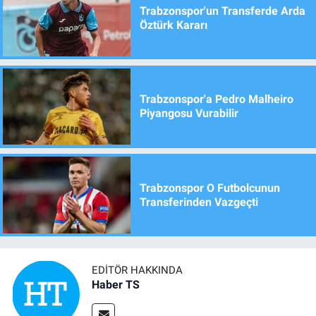
Trabzonspor'un Transferde Arda
Öztürk Kararı
Trabzonspor'a Pedro Malheiro
Piyangosu Vurabilir
Trabzonspor O Futbolcunun
Transferinden Vazgeçti
EDITÖR HAKKINDA
Haber TS