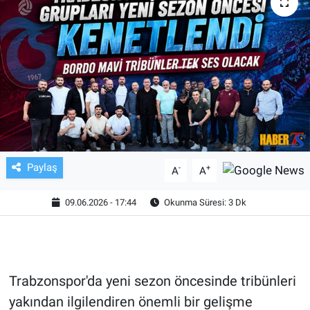
TV VE SİNEMA
BASKETBOL
SAĞLIK
GENEL
KÜLTÜR SANAT
Paylaş
-
+
A
A
ASAYİŞ
09.06.2026 - 17:44
Okunma Süresi: 3 Dk
EKONOMİ
EĞİTİM
Trabzonspor'da yeni sezon öncesinde tribünleri
yakından ilgilendiren önemli bir gelişme
ÇEVRE