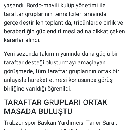
yaşandı. Bordo-mavili kulüp yönetimi ile
taraftar gruplarının temsilcileri arasında
HABERDE İNSAN
gerçekleştirilen toplantıda, tribünlerde birlik ve
POLİTİKA
beraberliğin güçlendirilmesi adına dikkat çeken
kararlar alındı.
SPOR
Yeni sezonda takımın yanında daha güçlü bir
MAGAZİN
taraftar desteği oluşturmayı amaçlayan
görüşmede, tüm taraftar gruplarının ortak bir
Bilim, Teknoloji
anlayışla hareket etmesi konusunda görüş
birliğine varıldığı öğrenildi.
TARAFTAR GRUPLARI ORTAK
MASADA BULUŞTU
Trabzonspor Başkan Yardımcısı Taner Saral,