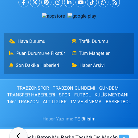
Hava Durumu
Trafik Durumu
Puan Durumu ve Fikstür
Tüm Manşetler
Son Dakika Haberleri
Haber Arşivi
TRABZONSPOR
TRABZON GUNDEMI
GÜNDEM
TRANSFER HABERLERI
SPOR
FUTBOL
KULİS MEYDANI
1461 TRABZON
ALT LIGLER
TV VE SİNEMA
BASKETBOL
Haber Yazılımı:
TE Bilişim
Baskı Beton Mu Parke Taşı Mı Dış Mekân
07:30