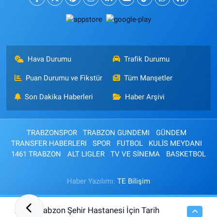
Hava Durumu
Trafik Durumu
Puan Durumu ve Fikstür
Tüm Manşetler
Son Dakika Haberleri
Haber Arşivi
TRABZONSPOR
TRABZON GUNDEMI
GÜNDEM
TRANSFER HABERLERI
SPOR
FUTBOL
KULİS MEYDANI
1461 TRABZON
ALT LIGLER
TV VE SİNEMA
BASKETBOL
Haber Yazılımı:
TE Bilişim
Trabzon Şehir Hastanesi İçin Tarih
23:50