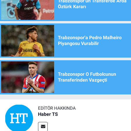
Trabzonspor'un Transferde Arda
Öztürk Kararı
Trabzonspor'a Pedro Malheiro
Piyangosu Vurabilir
Trabzonspor O Futbolcunun
Transferinden Vazgeçti
EDITÖR HAKKINDA
Haber TS