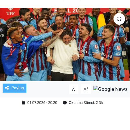
TV VE SİNEMA
BASKETBOL
SAĞLIK
GENEL
KÜLTÜR SANAT
ASAYİŞ
Paylaş
-
+
A
A
EKONOMİ
01.07.2026 - 20:20
Okunma Süresi: 2 Dk
EĞİTİM
ÇEVRE