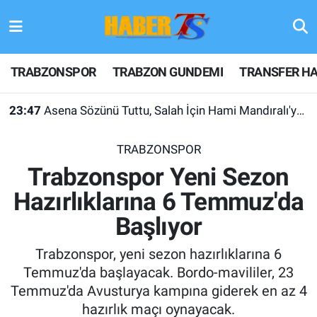
TRABZONSPOR
Hava Durumu
TRABZONSPOR
TRABZON GUNDEMI
TRANSFER HA
TRABZON GUNDEMI
Trafik Durumu
23:47
Asena Sözünü Tuttu, Salah İçin Hami Mandıralı'ya Sordu
GÜNDEM
Süper Lig Puan Durumu ve Fikstür
TRABZONSPOR
TRANSFER HABERLERI
Tüm Manşetler
Trabzonspor Yeni Sezon
Hazırlıklarına 6 Temmuz'da
KULİS MEYDANI
Son Dakika Haberleri
Başlıyor
1461 TRABZON
Haber Arşivi
Trabzonspor, yeni sezon hazırlıklarına 6
FUTBOL
Temmuz'da başlayacak. Bordo-mavililer, 23
Temmuz'da Avusturya kampına giderek en az 4
ALT LIGLER
hazırlık maçı oynayacak.