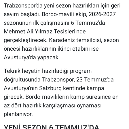
Trabzonspor'da yeni sezon hazırlıkları için geri
HABERDE İNSAN
sayım başladı. Bordo-mavili ekip, 2026-2027
sezonunun ilk çalışmasını 6 Temmuz'da
POLİTİKA
Mehmet Ali Yılmaz Tesisleri'nde
gerçekleştirecek. Karadeniz temsilcisi, sezon
SPOR
öncesi hazırlıklarının ikinci etabını ise
Avusturya'da yapacak.
MAGAZİN
Teknik heyetin hazırladığı program
Bilim, Teknoloji
doğrultusunda Trabzonspor, 23 Temmuz'da
Avusturya'nın Salzburg kentinde kampa
girecek. Bordo-mavililerin kamp süresince en
az dört hazırlık karşılaşması oynaması
planlanıyor.
YENİ SEZON 6 TEMMUZ'DA