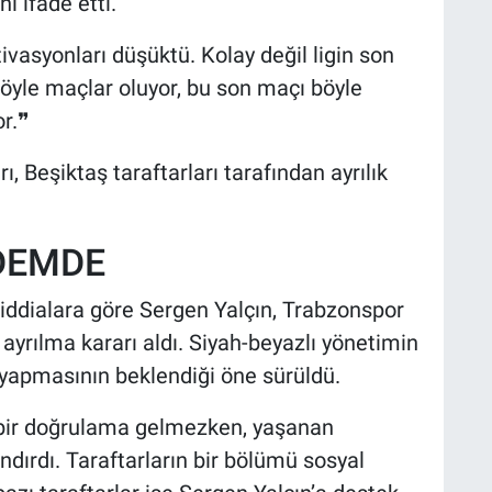
 ifade etti.
vasyonları düşüktü. Kolay değil ligin son
öyle maçlar oluyor, bu son maçı böyle
or.❞
 Beşiktaş taraftarları tarafından ayrılık
NDEMDE
 iddialara göre Sergen Yalçın, Trabzonspor
yrılma kararı aldı. Siyah-beyazlı yönetimin
 yapmasının beklendiği öne sürüldü.
bir doğrulama gelmezken, yaşanan
dırdı. Taraftarların bir bölümü sosyal