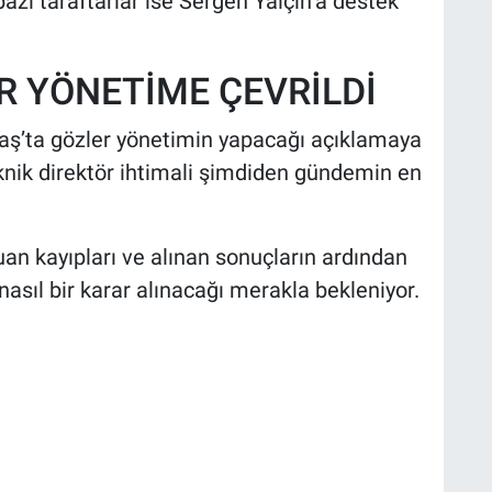
azı taraftarlar ise Sergen Yalçın’a destek
R YÖNETİME ÇEVRİLDİ
taş’ta gözler yönetimin yapacağı açıklamaya
teknik direktör ihtimali şimdiden gündemin en
 kayıpları ve alınan sonuçların ardından
asıl bir karar alınacağı merakla bekleniyor.