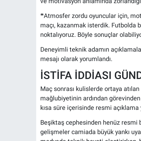
ve motivasyon anlamında zorlandığını
❝Atmosfer zordu oyuncular için, moti
maçı, kazanmak isterdik. Futbolda b
noktalıyoruz. Böyle sonuçlar olabiliy
Deneyimli teknik adamın açıklamaları,
mesajı olarak yorumlandı.
İSTİFA İDDİASI GÜ
Maç sonrası kulislerde ortaya atılan
mağlubiyetinin ardından görevinden a
kısa süre içerisinde resmi açıklama
Beşiktaş cephesinden henüz resmi 
gelişmeler camiada büyük yankı uyan