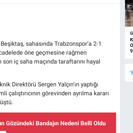
K
a Beşiktaş, sahasında Trabzonspor’a 2-1
O
9
mücadelede öne geçmesine rağmen
son iç saha maçında taraftarını hayal
Y
nik Direktörü Sergen Yalçın’ın yaptığı
li çalıştırıcının görevinden ayrılma kararı
üştü.
ın Gözündeki Bandajın Nedeni Belli Oldu