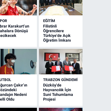
POR
EĞİTİM
brar Karakurt’un
Filistinli
ahalara Dönüşü
Öğrencilere
ecikecek
Türkiye'de Açık
Öğretim İmkanı
UTBOL
TRABZON GÜNDEMİ
ğurcan Çakır’ın
Düzköy'de
özündeki
Hayvancılık İçin
andajın Nedeni
Suni Tohumlama
elli Oldu
Projesi