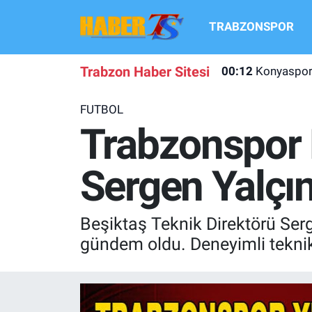
TRABZONSPOR
TRABZONSPOR
Hava Durumu
Trabzon Haber Sitesi
00:12
Konyaspor 
TRABZON GUNDEMI
Trafik Durumu
FUTBOL
GÜNDEM
Süper Lig Puan Durumu ve Fikstür
Trabzonspor 
TRANSFER HABERLERI
Tüm Manşetler
Sergen Yalçın
KULİS MEYDANI
Son Dakika Haberleri
Beşiktaş Teknik Direktörü Ser
1461 TRABZON
Haber Arşivi
gündem oldu. Deneyimli teknik 
FUTBOL
ALT LIGLER