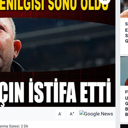
S
E
S
G
F
U
G
B
-
+
A
A
B
nma Süresi: 2 Dk