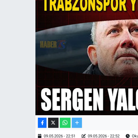
TV VE SİNEMA
BASKETBOL
SAĞLIK
GENEL
KÜLTÜR SANAT
ASAYİŞ
EKONOMİ
EĞİTİM
09.05.2026 - 22:51
09.05.2026 - 22:52
Oku
ÇEVRE