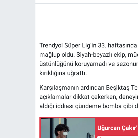
HABERDE İNSAN
POLİTİKA
Trendyol Süper Lig’in 33. haftasınd
SPOR
mağlup oldu. Siyah-beyazlı ekip, 
MAGAZİN
üstünlüğünü koruyamadı ve sezonun 
kırıklığına uğrattı.
Bilim, Teknoloji
Karşılaşmanın ardından Beşiktaş Tek
açıklamalar dikkat çekerken, deneyim
aldığı iddiası gündeme bomba gibi d
Uğurcan Çakır’