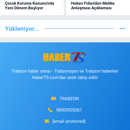
Çocuk Koruma Kanunu'nda
Hakan Fidan'dan Mekke
Yeni Dönem Başlıyor
Anlaşması Açıklaması
Yükleniyor...
Trabzon haber sitesi - Trabzonspor ve Trabzon haberleri
HaberTS.com'dan anlık takip edilir
TRABZON
08503020261
[email protected]