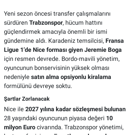
Yeni sezon öncesi transfer çalışmalarını
HABERDE İNSAN
sürdüren
Trabzonspor
, hücum hattını
POLİTİKA
güçlendirmek amacıyla önemli bir ismi
gündemine aldı. Karadeniz temsilcisi,
Fransa
SPOR
Ligue 1’de Nice forması giyen Jeremie Boga
için resmen devrede. Bordo-mavili yönetim,
MAGAZİN
oyuncunun bonservisinin yüksek olması
Bilim, Teknoloji
nedeniyle
satın alma opsiyonlu kiralama
formülünü devreye soktu.
Şartlar Zorlanacak
Nice ile
2027 yılına kadar sözleşmesi bulunan
28 yaşındaki oyuncunun piyasa değeri
10
milyon Euro
civarında. Trabzonspor yönetimi,