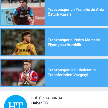
Trabzonspor'un Transferde Arda
Öztürk Kararı
Trabzonspor'a Pedro Malheiro
Piyangosu Vurabilir
Trabzonspor O Futbolcunun
Transferinden Vazgeçti
EDITÖR HAKKINDA
Haber TS