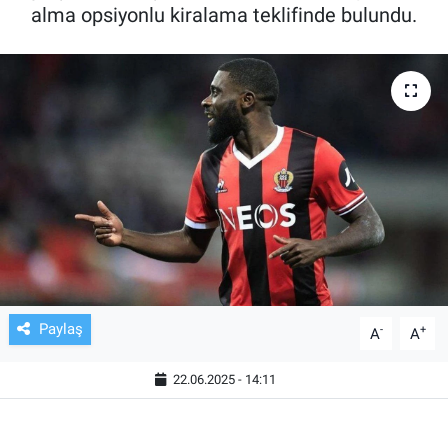
alma opsiyonlu kiralama teklifinde bulundu.
TV VE SİNEMA
BASKETBOL
SAĞLIK
GENEL
KÜLTÜR SANAT
ASAYİŞ
Paylaş
-
+
A
A
EKONOMİ
22.06.2025 - 14:11
EĞİTİM
ÇEVRE