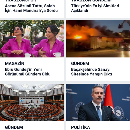
Asena Sözünü Tuttu, Salah
Türkiye’nin En İyi Simitleri
İçin Hami Mandıralı'ya Sordu
Açıklandı
MAGAZİN
GÜNDEM
Ebru Gündeş'in Yeni
Başakşehir'de Sanayi
Görünümü Gündem Oldu
Sitesinde Yangın Çıktı
GÜNDEM
POLİTİKA