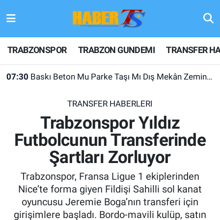
TRABZONSPOR
Hava Durumu
TRABZONSPOR
TRABZON GUNDEMI
TRANSFER HA
TRABZON GUNDEMI
Trafik Durumu
07:30
Baskı Beton Mu Parke Taşı Mı Dış Mekân Zeminlerinde İki Uygulama
GÜNDEM
Süper Lig Puan Durumu ve Fikstür
TRANSFER HABERLERI
TRANSFER HABERLERI
Tüm Manşetler
Trabzonspor Yıldız
Futbolcunun Transferinde
KULİS MEYDANI
Son Dakika Haberleri
Şartları Zorluyor
1461 TRABZON
Haber Arşivi
Trabzonspor, Fransa Ligue 1 ekiplerinden
FUTBOL
Nice’te forma giyen Fildişi Sahilli sol kanat
oyuncusu Jeremie Boga’nın transferi için
ALT LIGLER
girişimlere başladı. Bordo-mavili kulüp, satın