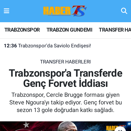
TRABZONSPOR
Hava Durumu
TRABZONSPOR
TRABZON GUNDEMI
TRANSFER HA
TRABZON GUNDEMI
Trafik Durumu
12:36
Trabzonspor'da Saviolo Endişesi!
GÜNDEM
Süper Lig Puan Durumu ve Fikstür
TRANSFER HABERLERI
TRANSFER HABERLERI
Tüm Manşetler
Trabzonspor'a Transferde
Genç Forvet İddiası
KULİS MEYDANI
Son Dakika Haberleri
Trabzonspor, Cercle Brugge forması giyen
1461 TRABZON
Haber Arşivi
Steve Ngoura'yı takip ediyor. Genç forvet bu
sezon 13 gole doğrudan katkı sağladı.
FUTBOL
ALT LIGLER