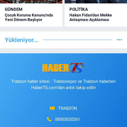
GÜNDEM
POLİTİKA
Çocuk Koruma Kanunu'nda
Hakan Fidan'dan Mekke
Yeni Dönem Başlıyor
Anlaşması Açıklaması
Yükleniyor...
Trabzon haber sitesi - Trabzonspor ve Trabzon haberleri
HaberTS.com'dan anlık takip edilir
TRABZON
08503020261