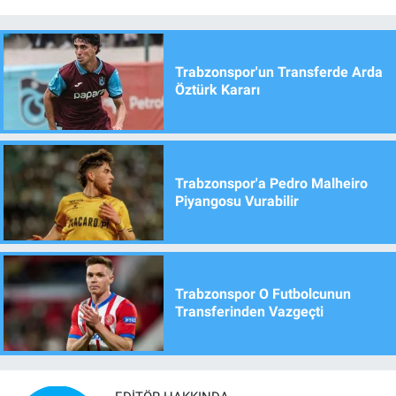
Trabzonspor'un Transferde Arda
Öztürk Kararı
Trabzonspor'a Pedro Malheiro
Piyangosu Vurabilir
Trabzonspor O Futbolcunun
Transferinden Vazgeçti