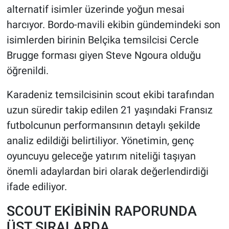
alternatif isimler üzerinde yoğun mesai
harcıyor. Bordo-mavili ekibin gündemindeki son
HABERDE İNSAN
isimlerden birinin Belçika temsilcisi Cercle
POLİTİKA
Brugge forması giyen Steve Ngoura olduğu
öğrenildi.
SPOR
Karadeniz temsilcisinin scout ekibi tarafından
MAGAZİN
uzun süredir takip edilen 21 yaşındaki Fransız
futbolcunun performansının detaylı şekilde
Bilim, Teknoloji
analiz edildiği belirtiliyor. Yönetimin, genç
oyuncuyu geleceğe yatırım niteliği taşıyan
önemli adaylardan biri olarak değerlendirdiği
ifade ediliyor.
SCOUT EKİBİNİN RAPORUNDA
ÜST SIRALARDA