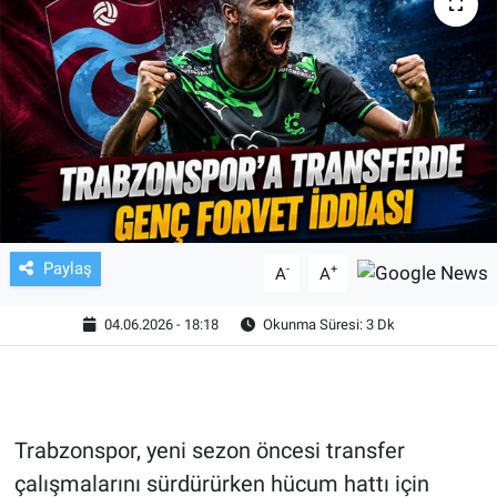
TV VE SİNEMA
BASKETBOL
SAĞLIK
GENEL
KÜLTÜR SANAT
Paylaş
-
+
A
A
ASAYİŞ
04.06.2026 - 18:18
Okunma Süresi: 3 Dk
EKONOMİ
EĞİTİM
Trabzonspor, yeni sezon öncesi transfer
çalışmalarını sürdürürken hücum hattı için
ÇEVRE