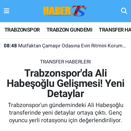
TRABZONSPOR
Hava Durumu
TRABZONSPOR
TRABZON GUNDEMI
TRANSFER HA
TRABZON GUNDEMI
Trafik Durumu
08:48
Mutfaktan Çamaşır Odasına Evin Ritmini Korumak: Liebherr Cihazlarında Dürüst Teknik Destek Deneyimi
GÜNDEM
Süper Lig Puan Durumu ve Fikstür
TRANSFER HABERLERI
TRANSFER HABERLERI
Tüm Manşetler
Trabzonspor'da Ali
Habeşoğlu Gelişmesi! Yeni
KULİS MEYDANI
Son Dakika Haberleri
Detaylar
1461 TRABZON
Haber Arşivi
Trabzonspor'un gündemindeki Ali Habeşoğlu
FUTBOL
transferinde yeni detaylar ortaya çıktı. Genç
oyuncu yerli rotasyonu için değerlendiriliyor.
ALT LIGLER