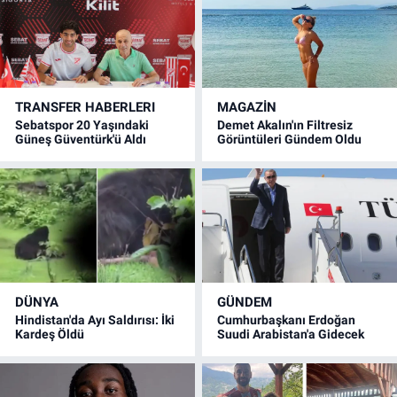
TRANSFER HABERLERI
MAGAZİN
Sebatspor 20 Yaşındaki
Demet Akalın'ın Filtresiz
Güneş Güventürk'ü Aldı
Görüntüleri Gündem Oldu
DÜNYA
GÜNDEM
Hindistan'da Ayı Saldırısı: İki
Cumhurbaşkanı Erdoğan
Kardeş Öldü
Suudi Arabistan'a Gidecek