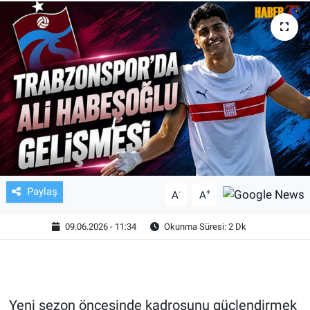
TV VE SİNEMA
BASKETBOL
SAĞLIK
GENEL
KÜLTÜR SANAT
Paylaş
-
+
A
A
ASAYİŞ
09.06.2026 - 11:34
Okunma Süresi: 2 Dk
EKONOMİ
EĞİTİM
Yeni sezon öncesinde kadrosunu güçlendirmek
ÇEVRE