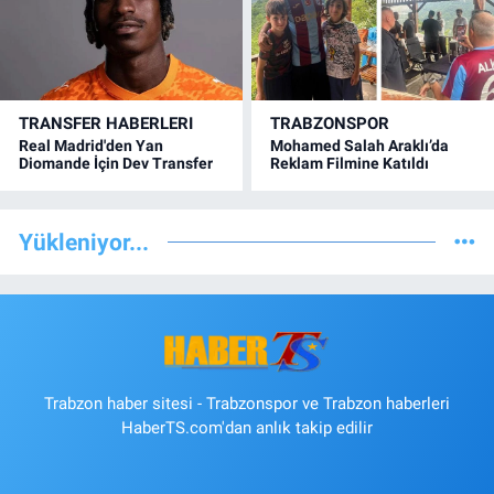
TRANSFER HABERLERI
TRABZONSPOR
Real Madrid'den Yan
Mohamed Salah Araklı’da
Diomande İçin Dev Transfer
Reklam Filmine Katıldı
Yükleniyor...
Trabzon haber sitesi - Trabzonspor ve Trabzon haberleri
HaberTS.com'dan anlık takip edilir