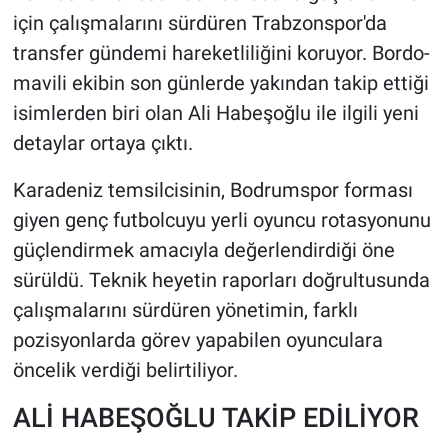
için çalışmalarını sürdüren Trabzonspor'da
HABERDE İNSAN
transfer gündemi hareketliliğini koruyor. Bordo-
mavili ekibin son günlerde yakından takip ettiği
POLİTİKA
isimlerden biri olan Ali Habeşoğlu ile ilgili yeni
detaylar ortaya çıktı.
SPOR
Karadeniz temsilcisinin, Bodrumspor forması
MAGAZİN
giyen genç futbolcuyu yerli oyuncu rotasyonunu
güçlendirmek amacıyla değerlendirdiği öne
Bilim, Teknoloji
sürüldü. Teknik heyetin raporları doğrultusunda
çalışmalarını sürdüren yönetimin, farklı
pozisyonlarda görev yapabilen oyunculara
öncelik verdiği belirtiliyor.
ALİ HABEŞOĞLU TAKİP EDİLİYOR