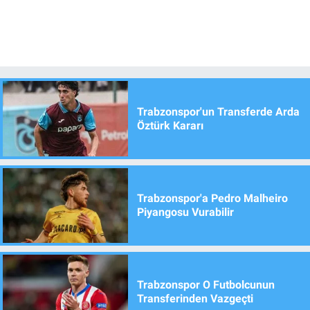
Trabzonspor'un Transferde Arda
Öztürk Kararı
Trabzonspor'a Pedro Malheiro
Piyangosu Vurabilir
Trabzonspor O Futbolcunun
Transferinden Vazgeçti