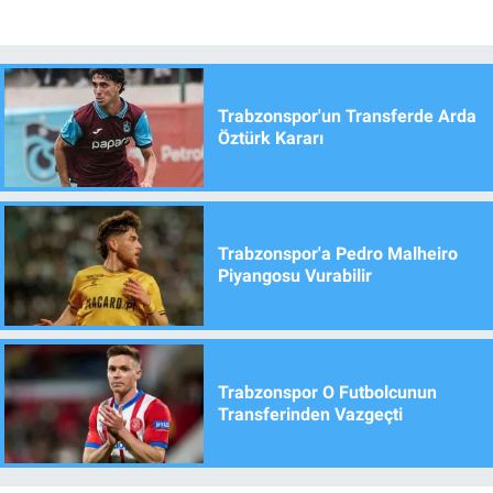
Trabzonspor'un Transferde Arda
Öztürk Kararı
Trabzonspor'a Pedro Malheiro
Piyangosu Vurabilir
Trabzonspor O Futbolcunun
Transferinden Vazgeçti