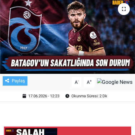
TV VE SİNEMA
BASKETBOL
SAĞLIK
GENEL
KÜLTÜR SANAT
Paylaş
-
+
A
A
ASAYİŞ
17.06.2026 - 12:23
Okunma Süresi: 2 Dk
EKONOMİ
EĞİTİM
ÇEVRE