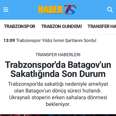
TRABZONSPOR
Hava Durumu
TRABZONSPOR
TRABZON GUNDEMI
TRANSFER HA
TRABZON GUNDEMI
Trafik Durumu
13:09
Trabzonspor Yıldız İsmin Şartlarını Sordu!
GÜNDEM
Süper Lig Puan Durumu ve Fikstür
TRANSFER HABERLERI
TRANSFER HABERLERI
Tüm Manşetler
Trabzonspor'da Batagov'un
Sakatlığında Son Durum
KULİS MEYDANI
Son Dakika Haberleri
Trabzonspor'da sakatlığı nedeniyle ameliyat
1461 TRABZON
Haber Arşivi
olan Batagov'un dönüş süreci hızlandı.
Ukraynalı stoperin erken sahalara dönmesi
FUTBOL
bekleniyor.
ALT LIGLER