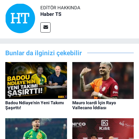
EDITÖR HAKKINDA
Haber TS
Bunlar da ilginizi çekebilir
Badou Ndiaye'nin Yeni Takımı
Mauro Icardi İçin Rayo
Şaşırttı!
Vallecano İddiası