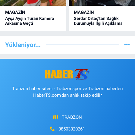
MAGAZİN
MAGAZİN
Ayça Ayşin Turan Kamera
Serdar Ortaç’tan Sağlık
Arkasına Geçti
Durumuyla İlgili Açıklama
Yükleniyor...
Trabzon haber sitesi - Trabzonspor ve Trabzon haberleri
HaberTS.com'dan anlık takip edilir
TRABZON
08503020261