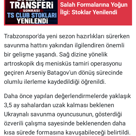
Salah Formalarına Yoğun
İlgi: Stoklar Yenilendi
HABERDE İNSAN
POLİTİKA
Trabzonspor'da yeni sezon hazırlıkları sürerken
savunma hattını yakından ilgilendiren önemli
SPOR
bir gelişme yaşandı. Sağ dizine yönelik
MAGAZİN
artroskopik dış menisküs tamiri operasyonu
geçiren Arseniy Batagov'un dönüş sürecinde
Bilim, Teknoloji
olumlu ilerleme kaydedildiği öğrenildi.
Daha önce yapılan değerlendirmelerde yaklaşık
3,5 ay sahalardan uzak kalması beklenen
Ukraynalı savunma oyuncusunun, gösterdiği
özverili çalışma sayesinde beklenenden daha
kısa sürede formasına kavuşabileceği belirtildi.